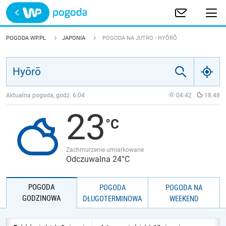
Trwa ładowanie
POLSKA
POGODA WP.PL
JAPONIA
POGODA NA JUTRO - HYŌRŌ
EUROPA
ŚWIAT
Aktualna pogoda, godz.
6:04
04:42
18:48
23
JAKOŚĆ POWIETRZA
Zachmurzenie umiarkowane
Odczuwalna 24°C
POGODA
POGODA
POGODA NA
GODZINOWA
DŁUGOTERMINOWA
WEEKEND