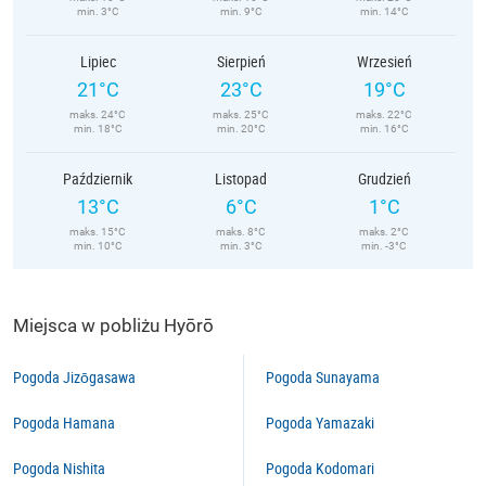
min. 3°C
min. 9°C
min. 14°C
Lipiec
Sierpień
Wrzesień
21°C
23°C
19°C
maks. 24°C
maks. 25°C
maks. 22°C
min. 18°C
min. 20°C
min. 16°C
Październik
Listopad
Grudzień
13°C
6°C
1°C
maks. 15°C
maks. 8°C
maks. 2°C
min. 10°C
min. 3°C
min. -3°C
Miejsca w pobliżu Hyōrō
Pogoda Jizōgasawa
Pogoda Sunayama
Pogoda Hamana
Pogoda Yamazaki
Pogoda Nishita
Pogoda Kodomari