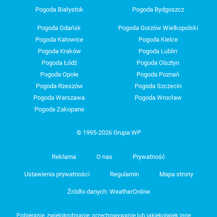
Pogoda Białystok
Pogoda Bydgoszcz
Pogoda Gdańsk
Pogoda Gorzów Wielkopolski
Pogoda Katowice
Pogoda Kielce
Pogoda Kraków
Pogoda Lublin
Pogoda Łódź
Pogoda Olsztyn
Pogoda Opole
Pogoda Poznań
Pogoda Rzeszów
Pogoda Szczecin
Pogoda Warszawa
Pogoda Wrocław
Pogoda Zakopane
© 1995-2026 Grupa WP
Reklama
O nas
Prywatność
Ustawienia prywatności
Regulamin
Mapa strony
Źródło danych: WeatherOnline
Pobieranie, zwielokrotnianie, przechowywanie lub jakiekolwiek inne