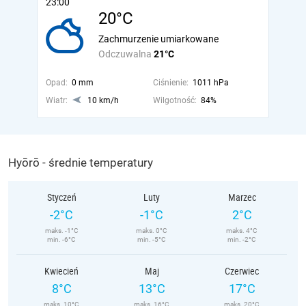
23:00
20°C
Zachmurzenie umiarkowane
Odczuwalna
21°C
Opad:
0 mm
Ciśnienie:
1011 hPa
Wiatr:
10 km/h
Wilgotność:
84%
Hyōrō - średnie temperatury
Styczeń
Luty
Marzec
-2°C
-1°C
2°C
maks. -1°C
maks. 0°C
maks. 4°C
min. -6°C
min. -5°C
min. -2°C
Kwiecień
Maj
Czerwiec
8°C
13°C
17°C
maks. 10°C
maks. 16°C
maks. 20°C