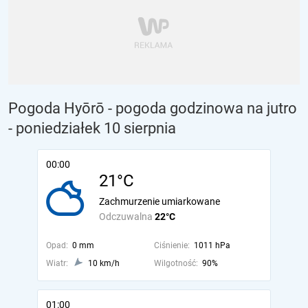
Pogoda Hyōrō - pogoda godzinowa na jutro
- poniedziałek 10 sierpnia
00:00
21°C
Zachmurzenie umiarkowane
Odczuwalna
22°C
Opad:
0 mm
Ciśnienie:
1011 hPa
Wiatr:
10 km/h
Wilgotność:
90%
01:00