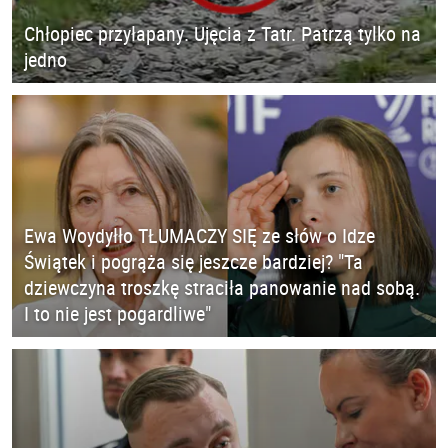
Chłopiec przyłapany. Ujęcia z Tatr. Patrzą tylko na
jedno
Ewa Woydyłło TŁUMACZY SIĘ ze słów o Idze
Świątek i pogrąża się jeszcze bardziej? "Ta
dziewczyna troszkę straciła panowanie nad sobą.
I to nie jest pogardliwe"