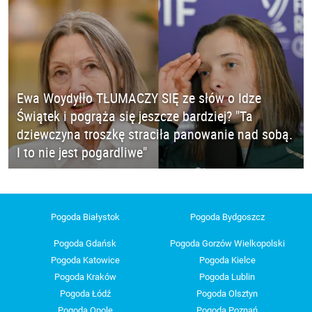
Ewa Woydyłło TŁUMACZY SIĘ ze słów o Idze
Świątek i pogrąża się jeszcze bardziej? "Ta
dziewczyna troszkę straciła panowanie nad sobą.
I to nie jest pogardliwe"
Pogoda Białystok
Pogoda Bydgoszcz
Pogoda Gdańsk
Pogoda Gorzów Wielkopolski
Pogoda Katowice
Pogoda Kielce
Pogoda Kraków
Pogoda Lublin
Pogoda Łódź
Pogoda Olsztyn
Pogoda Opole
Pogoda Poznań