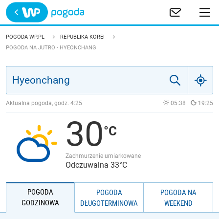
Trwa ładowanie
POLSKA
POGODA WP.PL
REPUBLIKA KOREI
POGODA NA JUTRO - HYEONCHANG
EUROPA
ŚWIAT
Aktualna pogoda, godz.
4:25
05:38
19:25
JAKOŚĆ POWIETRZA
30
Zachmurzenie umiarkowane
Odczuwalna 33°C
POGODA
POGODA
POGODA NA
GODZINOWA
DŁUGOTERMINOWA
WEEKEND