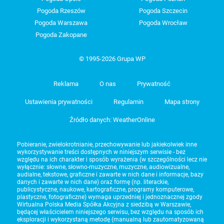
Pogoda Rzeszów
Pogoda Szczecin
Pogoda Warszawa
Pogoda Wrocław
Pogoda Zakopane
© 1995-2026 Grupa WP
Reklama
O nas
Prywatność
Ustawienia prywatności
Regulamin
Mapa strony
Źródło danych: WeatherOnline
Pobieranie, zwielokrotnianie, przechowywanie lub jakiekolwiek inne
wykorzystywanie treści dostępnych w niniejszym serwisie - bez
względu na ich charakter i sposób wyrażenia (w szczególności lecz nie
wyłącznie: słowne, słowno-muzyczne, muzyczne, audiowizualne,
audialne, tekstowe, graficzne i zawarte w nich dane i informacje, bazy
danych i zawarte w nich dane) oraz formę (np. literackie,
publicystyczne, naukowe, kartograficzne, programy komputerowe,
plastyczne, fotograficzne) wymaga uprzedniej i jednoznacznej zgody
Wirtualna Polska Media Spółka Akcyjna z siedzibą w Warszawie,
będącej właścicielem niniejszego serwisu, bez względu na sposób ich
eksploracji i wykorzystaną metodę (manualną lub zautomatyzowaną