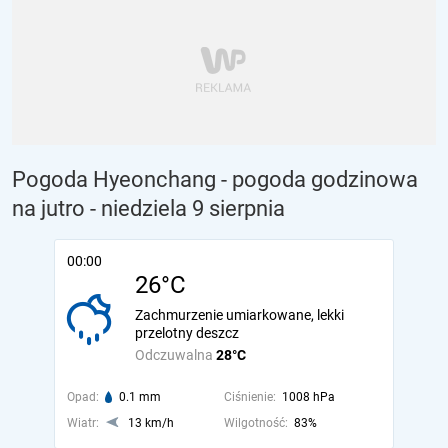
Pogoda Hyeonchang - pogoda godzinowa
na jutro
- niedziela 9 sierpnia
00:00
26°C
Zachmurzenie umiarkowane, lekki
przelotny deszcz
Odczuwalna
28°C
Opad:
0.1 mm
Ciśnienie:
1008 hPa
Wiatr:
13 km/h
Wilgotność:
83%