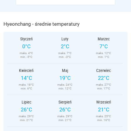
Hyeonchang - średnie temperatury
Styczeń
Luty
Marzec
0°C
2°C
7°C
maks. 4°C
maks. 7°C
maks. 12°C
min. -5°C
min. -3°C
min. 1°C
Kwiecień
Maj
Czerwiec
14°C
19°C
22°C
maks. 18°C
maks. 24°C
maks. 27°C
min. 6°C
min. 12°C
min. 17°C
Lipiec
Sierpień
Wrzesień
26°C
26°C
21°C
maks. 29°C
maks. 29°C
maks. 25°C
min. 21°C
min. 21°C
min. 16°C