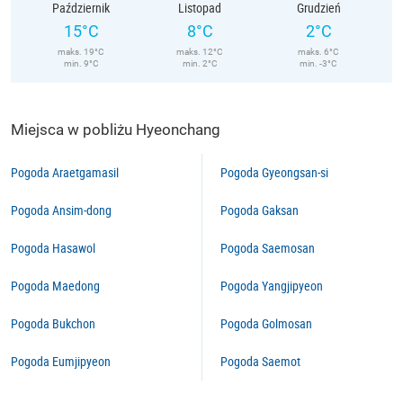
Październik
Listopad
Grudzień
15°C
8°C
2°C
maks. 19°C
maks. 12°C
maks. 6°C
min. 9°C
min. 2°C
min. -3°C
Miejsca w pobliżu Hyeonchang
Pogoda Araetgamasil
Pogoda Gyeongsan-si
Pogoda Ansim-dong
Pogoda Gaksan
Pogoda Hasawol
Pogoda Saemosan
Pogoda Maedong
Pogoda Yangjipyeon
Pogoda Bukchon
Pogoda Golmosan
Pogoda Eumjipyeon
Pogoda Saemot