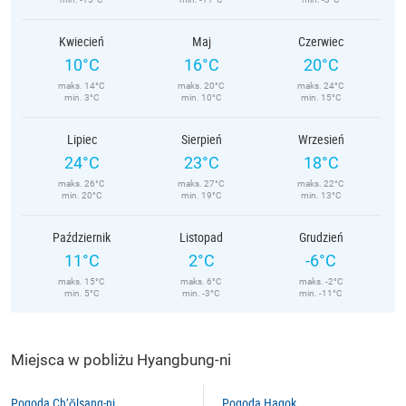
Kwiecień
Maj
Czerwiec
10°C
16°C
20°C
maks. 14°C
maks. 20°C
maks. 24°C
min. 3°C
min. 10°C
min. 15°C
Lipiec
Sierpień
Wrzesień
24°C
23°C
18°C
maks. 26°C
maks. 27°C
maks. 22°C
min. 20°C
min. 19°C
min. 13°C
Październik
Listopad
Grudzień
11°C
2°C
-6°C
maks. 15°C
maks. 6°C
maks. -2°C
min. 5°C
min. -3°C
min. -11°C
Miejsca w pobliżu Hyangbung-ni
Pogoda Ch’ŏlsang-ni
Pogoda Hagok