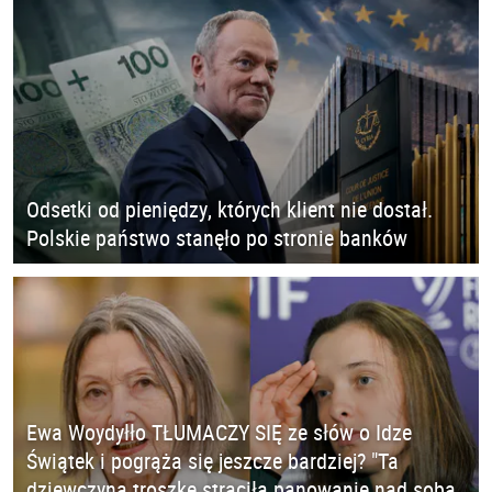
Odsetki od pieniędzy, których klient nie dostał.
Polskie państwo stanęło po stronie banków
Ewa Woydyłło TŁUMACZY SIĘ ze słów o Idze
Świątek i pogrąża się jeszcze bardziej? "Ta
dziewczyna troszkę straciła panowanie nad sobą.