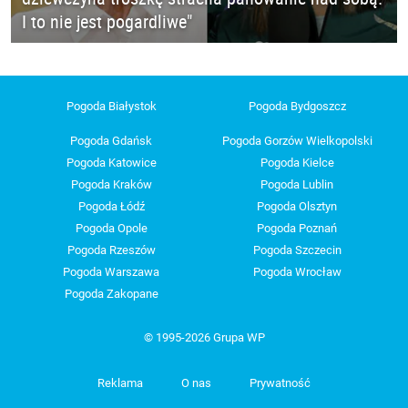
I to nie jest pogardliwe"
Pogoda Białystok
Pogoda Bydgoszcz
Pogoda Gdańsk
Pogoda Gorzów Wielkopolski
Pogoda Katowice
Pogoda Kielce
Pogoda Kraków
Pogoda Lublin
Pogoda Łódź
Pogoda Olsztyn
Pogoda Opole
Pogoda Poznań
Pogoda Rzeszów
Pogoda Szczecin
Pogoda Warszawa
Pogoda Wrocław
Pogoda Zakopane
© 1995-2026 Grupa WP
Reklama
O nas
Prywatność