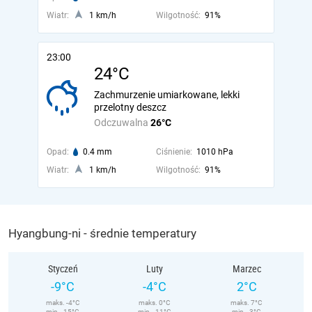
Wiatr:
1 km/h
Wilgotność:
91%
23:00
24°C
Zachmurzenie umiarkowane, lekki
przelotny deszcz
Odczuwalna
26°C
Opad:
0.4 mm
Ciśnienie:
1010 hPa
Wiatr:
1 km/h
Wilgotność:
91%
Hyangbung-ni - średnie temperatury
Styczeń
Luty
Marzec
-9°C
-4°C
2°C
maks. -4°C
maks. 0°C
maks. 7°C
min. -15°C
min. -11°C
min. -3°C