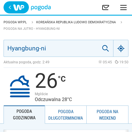
Trwa ładowanie
POLSKA
POGODA WP.PL
KOREAŃSKA REPUBLIKA LUDOWO DEMOKRATYCZNA
POGODA NA JUTRO - HYANGBUNG-NI
EUROPA
ŚWIAT
Aktualna pogoda, godz.
2:49
05:45
19:50
JAKOŚĆ POWIETRZA
26
Mgliście
Odczuwalna 28°C
POGODA
POGODA
POGODA NA
GODZINOWA
DŁUGOTERMINOWA
WEEKEND