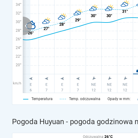
34°
32°
30°
28°
26°
24°
22°
20°
km/h
Temperatura
Temp. odczuwalna
Opady w mm:
Pogoda Huyuan - pogoda godzinowa na
Odczuwalna
26°C