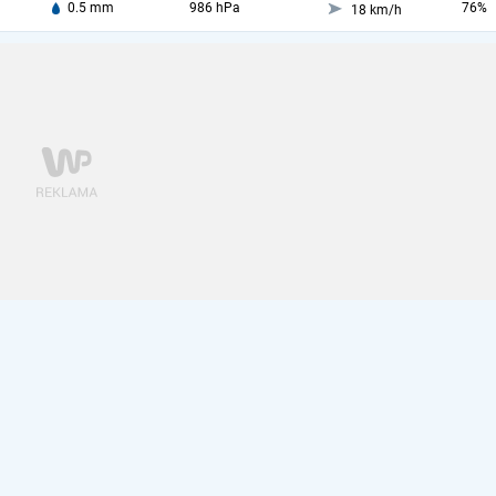
0.5 mm
986 hPa
76%
18 km/h