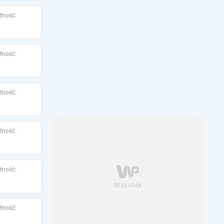
tność:
tność:
tność:
tność:
tność:
tność: