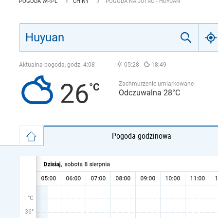
POGODA WP.PL
CHINY
POGODA NA JUTRO - HUYUAN
Aktualna pogoda, godz.
4:08
05:28
18:49
26
Zachmurzenie umiarkowane
Odczuwalna 28°C
Pogoda godzinowa
°C
36°