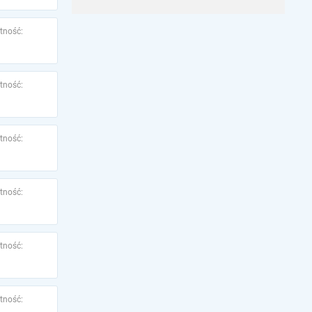
tność:
tność:
tność:
tność:
tność:
tność: