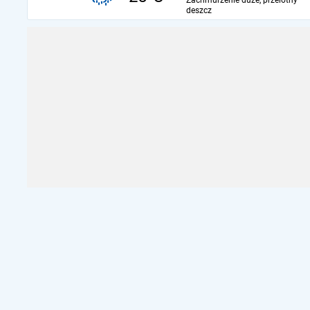
Zachmurzenie duże, przelotny
deszcz