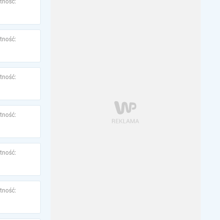
tność:
tność:
tność:
tność:
tność:
tność: