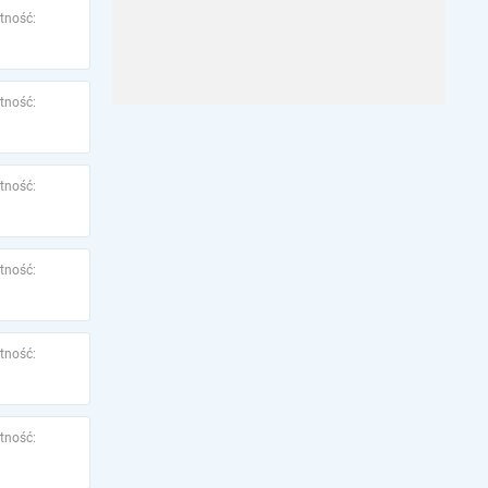
tność:
tność:
tność:
tność:
tność:
tność: