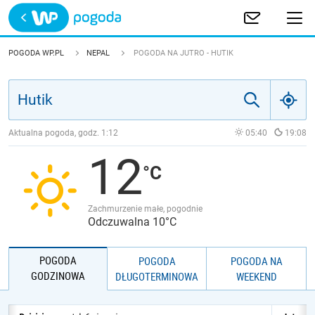
Trwa ładowanie
POLSKA
POGODA WP.PL
NEPAL
POGODA NA JUTRO - HUTIK
EUROPA
ŚWIAT
Aktualna pogoda, godz.
1:12
05:40
19:08
12
JAKOŚĆ POWIETRZA
Zachmurzenie małe, pogodnie
Odczuwalna 10°C
POGODA
POGODA
POGODA NA
GODZINOWA
DŁUGOTERMINOWA
WEEKEND