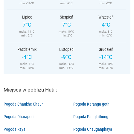
min. -16°C
min. -9°C
min. -2°C
Lipiec
Sierpień
Wrzesień
7°C
7°C
4°C
maks. 11°C
maks. 10°C
maks. 8°C
min. 2°C
min. 2°C
min. -2°C
Październik
Listopad
Grudzień
-4°C
-9°C
-14°C
maks. 1°C
maks. -4°C
maks. -8°C
min. -10°C
min. -16°C
min. -21°C
Miejsca w pobliżu Hutik
Pogoda Chaukhe Chaur
Pogoda Karanga goth
Pogoda Dharapori
Pogoda Panglathung
Pogoda Raya
Pogoda Chauganphaya