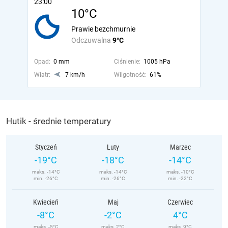
23:00
10°C
Prawie bezchmurnie
Odczuwalna
9°C
Opad:
0 mm
Ciśnienie:
1005 hPa
Wiatr:
7 km/h
Wilgotność:
61%
Hutik - średnie temperatury
Styczeń
Luty
Marzec
-19°C
-18°C
-14°C
maks. -14°C
maks. -14°C
maks. -10°C
min. -26°C
min. -26°C
min. -22°C
Kwiecień
Maj
Czerwiec
-8°C
-2°C
4°C
maks. -5°C
maks. 2°C
maks. 9°C