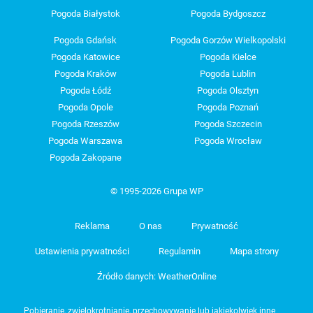
Pogoda Białystok
Pogoda Bydgoszcz
Pogoda Gdańsk
Pogoda Gorzów Wielkopolski
Pogoda Katowice
Pogoda Kielce
Pogoda Kraków
Pogoda Lublin
Pogoda Łódź
Pogoda Olsztyn
Pogoda Opole
Pogoda Poznań
Pogoda Rzeszów
Pogoda Szczecin
Pogoda Warszawa
Pogoda Wrocław
Pogoda Zakopane
© 1995-2026 Grupa WP
Reklama
O nas
Prywatność
Ustawienia prywatności
Regulamin
Mapa strony
Źródło danych: WeatherOnline
Pobieranie, zwielokrotnianie, przechowywanie lub jakiekolwiek inne