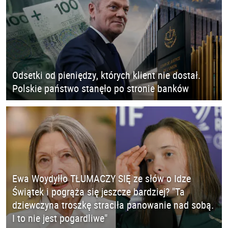
Odsetki od pieniędzy, których klient nie dostał.
Polskie państwo stanęło po stronie banków
Ewa Woydyłło TŁUMACZY SIĘ ze słów o Idze
Świątek i pogrąża się jeszcze bardziej? "Ta
dziewczyna troszkę straciła panowanie nad sobą.
I to nie jest pogardliwe"