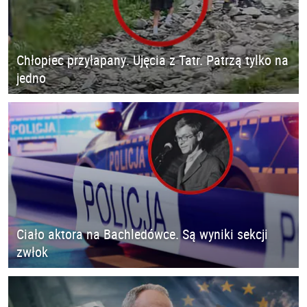
Chłopiec przyłapany. Ujęcia z Tatr. Patrzą tylko na
jedno
Ciało aktora na Bachledówce. Są wyniki sekcji
zwłok