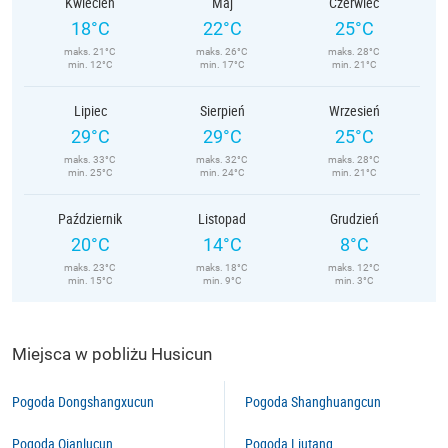
Kwiecień
Maj
Czerwiec
18°C
22°C
25°C
maks. 21°C
maks. 26°C
maks. 28°C
min. 12°C
min. 17°C
min. 21°C
Lipiec
Sierpień
Wrzesień
29°C
29°C
25°C
maks. 33°C
maks. 32°C
maks. 28°C
min. 25°C
min. 24°C
min. 21°C
Październik
Listopad
Grudzień
20°C
14°C
8°C
maks. 23°C
maks. 18°C
maks. 12°C
min. 15°C
min. 9°C
min. 3°C
Miejsca w pobliżu Husicun
Pogoda Dongshangxucun
Pogoda Shanghuangcun
Pogoda Qianlucun
Pogoda Liutang