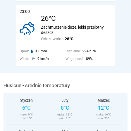
23:00
26°C
Zachmurzenie duże, lekki przelotny
deszcz
Odczuwalna
28°C
Opad:
0.1 mm
Ciśnienie:
994 hPa
Wiatr:
9 km/h
Wilgotność:
89%
Husicun - średnie temperatury
Styczeń
Luty
Marzec
6°C
8°C
12°C
maks. 9°C
maks. 12°C
maks. 16°C
min. 1°C
min. 3°C
min. 7°C