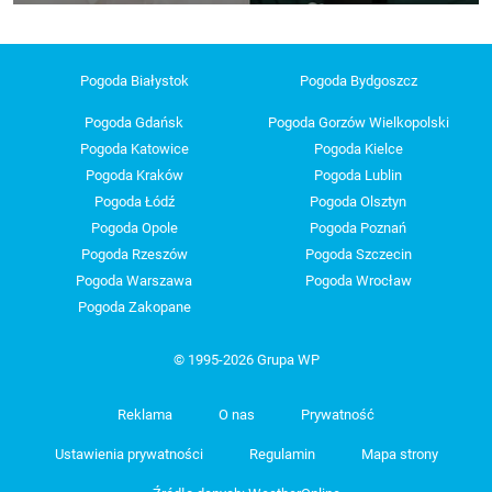
Pogoda Białystok
Pogoda Bydgoszcz
Pogoda Gdańsk
Pogoda Gorzów Wielkopolski
Pogoda Katowice
Pogoda Kielce
Pogoda Kraków
Pogoda Lublin
Pogoda Łódź
Pogoda Olsztyn
Pogoda Opole
Pogoda Poznań
Pogoda Rzeszów
Pogoda Szczecin
Pogoda Warszawa
Pogoda Wrocław
Pogoda Zakopane
© 1995-2026 Grupa WP
Reklama
O nas
Prywatność
Ustawienia prywatności
Regulamin
Mapa strony