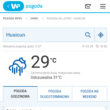
Trwa ładowanie
POLSKA
POGODA WP.PL
CHINY
POGODA NA JUTRO - HUSICUN
EUROPA
ŚWIAT
Aktualna pogoda, godz.
2:57
05:28
18:50
29
JAKOŚĆ POWIETRZA
Zachmurzenie duże, miejscowe ulewy
Odczuwalna 31°C
POGODA
POGODA
POGODA NA
GODZINOWA
DŁUGOTERMINOWA
WEEKEND