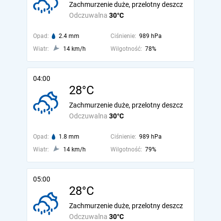
Zachmurzenie duże, przelotny deszcz
Odczuwalna
30°C
Opad:
2.4 mm
Ciśnienie:
989 hPa
Wiatr:
14 km/h
Wilgotność:
78%
04:00
28°C
Zachmurzenie duże, przelotny deszcz
Odczuwalna
30°C
Opad:
1.8 mm
Ciśnienie:
989 hPa
Wiatr:
14 km/h
Wilgotność:
79%
05:00
28°C
Zachmurzenie duże, przelotny deszcz
Odczuwalna
30°C