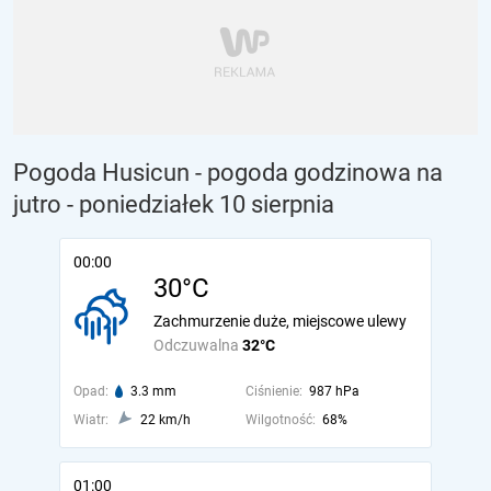
Pogoda Husicun - pogoda godzinowa na
jutro
- poniedziałek 10 sierpnia
00:00
30°C
Zachmurzenie duże, miejscowe ulewy
Odczuwalna
32°C
Opad:
3.3 mm
Ciśnienie:
987 hPa
Wiatr:
22 km/h
Wilgotność:
68%
01:00