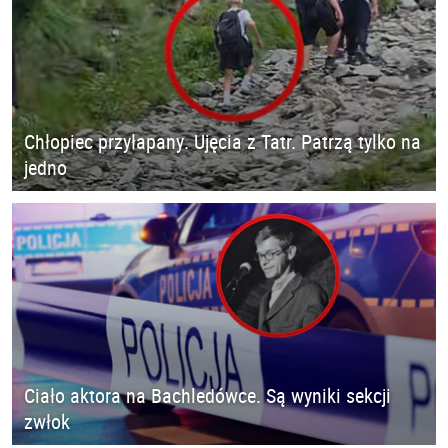
Chłopiec przyłapany. Ujęcia z Tatr. Patrzą tylko na
jedno
Ciało aktora na Bachledówce. Są wyniki sekcji
zwłok