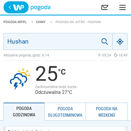
Trwa ładowanie
POLSKA
POGODA WP.PL
CHINY
POGODA NA JUTRO - HUSHAN
EUROPA
ŚWIAT
Aktualna pogoda, godz.
6:14
05:24
18:49
25
JAKOŚĆ POWIETRZA
Zachmurzenie duże, burze
Odczuwalna 27°C
POGODA
POGODA
POGODA NA
GODZINOWA
DŁUGOTERMINOWA
WEEKEND