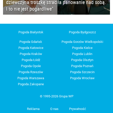
dziewczyna troszkę straciła panowanie nad sobą.
I to nie jest pogardliwe"
Pogoda Białystok
Pogoda Bydgoszcz
Pogoda Gdańsk
Pogoda Gorzów Wielkopolski
Pogoda Katowice
Pogoda Kielce
Pogoda Kraków
Pogoda Lublin
Pogoda Łódź
Pogoda Olsztyn
Pogoda Opole
Pogoda Poznań
Pogoda Rzeszów
Pogoda Szczecin
Pogoda Warszawa
Pogoda Wrocław
Pogoda Zakopane
© 1995-2026 Grupa WP
Reklama
O nas
Prywatność