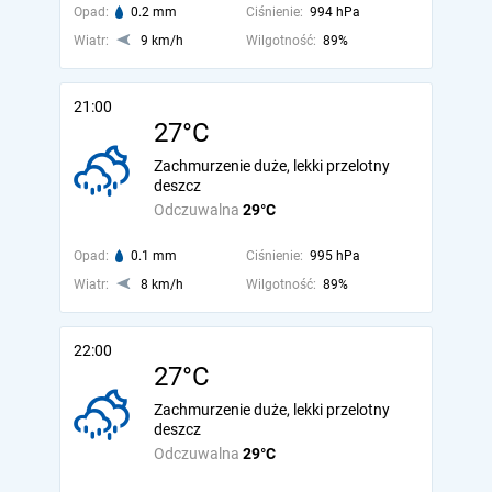
Opad:
0.2 mm
Ciśnienie:
994 hPa
Wiatr:
9 km/h
Wilgotność:
89%
21:00
27°C
Zachmurzenie duże, lekki przelotny
deszcz
Odczuwalna
29°C
Opad:
0.1 mm
Ciśnienie:
995 hPa
Wiatr:
8 km/h
Wilgotność:
89%
22:00
27°C
Zachmurzenie duże, lekki przelotny
deszcz
Odczuwalna
29°C