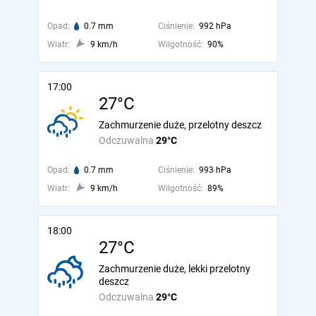
Opad:
0.7 mm
Ciśnienie:
992 hPa
Wiatr:
9 km/h
Wilgotność:
90%
17:00
27°C
Zachmurzenie duże, przelotny deszcz
Odczuwalna
29°C
Opad:
0.7 mm
Ciśnienie:
993 hPa
Wiatr:
9 km/h
Wilgotność:
89%
18:00
27°C
Zachmurzenie duże, lekki przelotny
deszcz
Odczuwalna
29°C