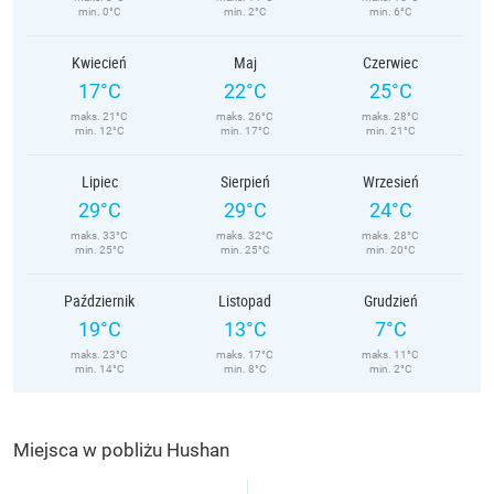
min. 0°C
min. 2°C
min. 6°C
Kwiecień
Maj
Czerwiec
17°C
22°C
25°C
maks. 21°C
maks. 26°C
maks. 28°C
min. 12°C
min. 17°C
min. 21°C
Lipiec
Sierpień
Wrzesień
29°C
29°C
24°C
maks. 33°C
maks. 32°C
maks. 28°C
min. 25°C
min. 25°C
min. 20°C
Październik
Listopad
Grudzień
19°C
13°C
7°C
maks. 23°C
maks. 17°C
maks. 11°C
min. 14°C
min. 8°C
min. 2°C
Miejsca w pobliżu Hushan