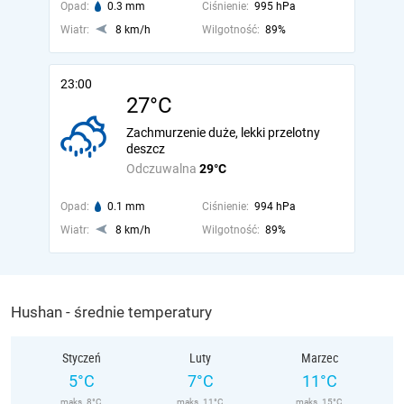
Opad:
0.3 mm
Ciśnienie:
995 hPa
Wiatr:
8 km/h
Wilgotność:
89%
23:00
27°C
Zachmurzenie duże, lekki przelotny
deszcz
Odczuwalna
29°C
Opad:
0.1 mm
Ciśnienie:
994 hPa
Wiatr:
8 km/h
Wilgotność:
89%
Hushan - średnie temperatury
Styczeń
Luty
Marzec
5°C
7°C
11°C
maks. 8°C
maks. 11°C
maks. 15°C