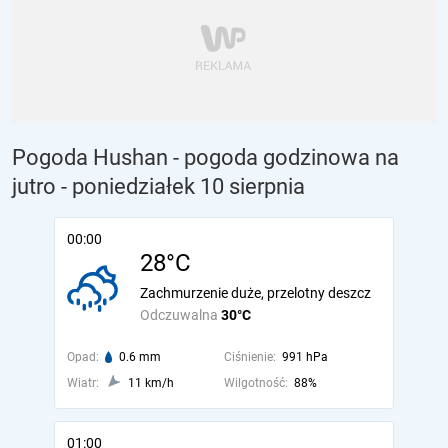
Pogoda Hushan - pogoda godzinowa na
jutro
- poniedziałek 10 sierpnia
00:00
28°C
Zachmurzenie duże, przelotny deszcz
Odczuwalna
30°C
Opad:
0.6 mm
Ciśnienie:
991 hPa
Wiatr:
11 km/h
Wilgotność:
88%
01:00