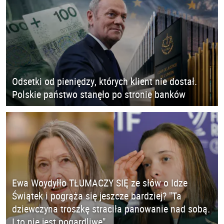
Odsetki od pieniędzy, których klient nie dostał.
Polskie państwo stanęło po stronie banków
Ewa Woydyłło TŁUMACZY SIĘ ze słów o Idze
Świątek i pogrąża się jeszcze bardziej? "Ta
dziewczyna troszkę straciła panowanie nad sobą.
I to nie jest pogardliwe"