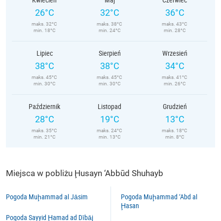
26°C
32°C
36°C
maks. 32°C
maks. 38°C
maks. 43°C
min. 18°C
min. 24°C
min. 28°C
Lipiec
Sierpień
Wrzesień
38°C
38°C
34°C
maks. 45°C
maks. 45°C
maks. 41°C
min. 30°C
min. 30°C
min. 26°C
Październik
Listopad
Grudzień
28°C
19°C
13°C
maks. 35°C
maks. 24°C
maks. 18°C
min. 21°C
min. 13°C
min. 8°C
Miejsca w pobliżu Ḩusayn ‘Abbūd Shuhayb
Pogoda Muḩammad al Jāsim
Pogoda Muḩammad ‘Abd al
Ḩasan
Pogoda Sayyid Ḩamad ad Dībāj