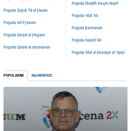
Pogoda Shaykh Kāz̧im Nāyif
Pogoda Şāḩib ‘Īd al Ḩasan
Pogoda ‘Abd ‘Alī
Pogoda Ad‘īl Ḩasan
Pogoda Barmānah
Pogoda Qaryat al Ḩuşayn
Pogoda Sayyid ‘Alī
Pogoda Qaryat al Ḩussaynāt
Pogoda ‘Abd al Ḩussayn al ‘Ujayl
POPULARNE
NAJNOWSZE