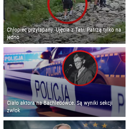
Chłopiec przyłapany. Ujęcia z Tatr. Patrzą tylko na
jedno
Ciało aktora na Bachledówce. Są wyniki sekcji
zwłok