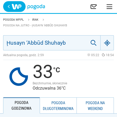
Trwa ładowanie
POLSKA
POGODA WP.PL
IRAK
POGODA NA JUTRO - ḨUSAYN ‘ABBŪD SHUHAYB
EUROPA
ŚWIAT
Aktualna pogoda, godz.
2:59
05:22
18:54
JAKOŚĆ POWIETRZA
33
Bezchmurnie, słonecznie
Odczuwalna 36°C
POGODA
POGODA
POGODA NA
GODZINOWA
DŁUGOTERMINOWA
WEEKEND