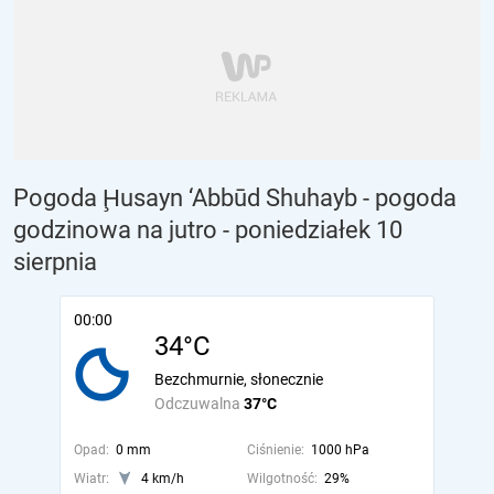
Pogoda Ḩusayn ‘Abbūd Shuhayb - pogoda
godzinowa na jutro
- poniedziałek 10
sierpnia
00:00
34°C
Bezchmurnie, słonecznie
Odczuwalna
37°C
Opad:
0 mm
Ciśnienie:
1000 hPa
Wiatr:
4 km/h
Wilgotność:
29%