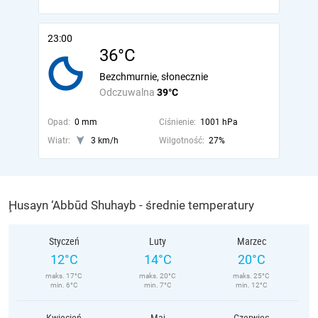
23:00
36°C
Bezchmurnie, słonecznie
Odczuwalna
39°C
Opad:
0 mm
Ciśnienie:
1001 hPa
Wiatr:
3 km/h
Wilgotność:
27%
Ḩusayn ‘Abbūd Shuhayb - średnie temperatury
Styczeń
Luty
Marzec
12°C
14°C
20°C
maks. 17°C
maks. 20°C
maks. 25°C
min. 6°C
min. 7°C
min. 12°C
Kwiecień
Maj
Czerwiec