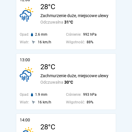
28°C
Zachmurzenie duże, miejscowe ulewy
Odczuwalna
31°C
Opad:
2.6 mm
Ciśnienie:
992 hPa
Wiatr:
16 km/h
Wilgotność:
88%
13:00
28°C
Zachmurzenie duże, miejscowe ulewy
Odczuwalna
30°C
Opad:
1.9 mm
Ciśnienie:
993 hPa
Wiatr:
16 km/h
Wilgotność:
89%
14:00
28°C