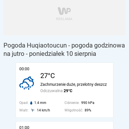
Pogoda Huqiaotoucun - pogoda godzinowa
na jutro
- poniedziałek 10 sierpnia
00:00
27°C
Zachmurzenie duże, przelotny deszcz
Odczuwalna
29°C
Opad:
1.4 mm
Ciśnienie:
990 hPa
Wiatr:
14 km/h
Wilgotność:
89%
01:00