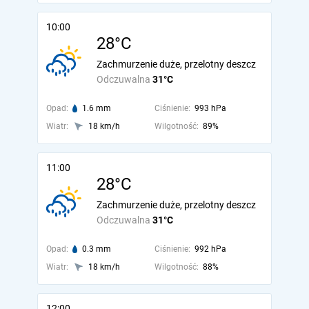
10:00
28°C
Zachmurzenie duże, przelotny deszcz
Odczuwalna
31°C
Opad:
1.6 mm
Ciśnienie:
993 hPa
Wiatr:
18 km/h
Wilgotność:
89%
11:00
28°C
Zachmurzenie duże, przelotny deszcz
Odczuwalna
31°C
Opad:
0.3 mm
Ciśnienie:
992 hPa
Wiatr:
18 km/h
Wilgotność:
88%
12:00