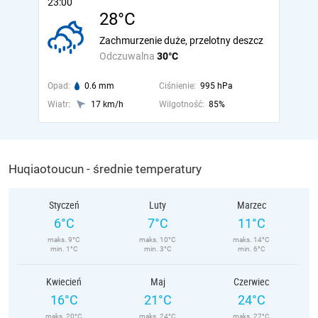
23:00
28°C
Zachmurzenie duże, przelotny deszcz
Odczuwalna
30°C
Opad:
0.6 mm
Ciśnienie:
995 hPa
Wiatr:
17 km/h
Wilgotność:
85%
Huqiaotoucun - średnie temperatury
Styczeń
Luty
Marzec
6°C
7°C
11°C
maks. 9°C
maks. 10°C
maks. 14°C
min. 1°C
min. 3°C
min. 6°C
Kwiecień
Maj
Czerwiec
16°C
21°C
24°C
maks. 20°C
maks. 24°C
maks. 27°C