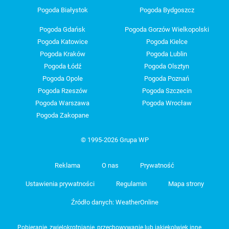
Pogoda Białystok
Pogoda Bydgoszcz
Pogoda Gdańsk
Pogoda Gorzów Wielkopolski
Pogoda Katowice
Pogoda Kielce
Pogoda Kraków
Pogoda Lublin
Pogoda Łódź
Pogoda Olsztyn
Pogoda Opole
Pogoda Poznań
Pogoda Rzeszów
Pogoda Szczecin
Pogoda Warszawa
Pogoda Wrocław
Pogoda Zakopane
© 1995-2026 Grupa WP
Reklama
O nas
Prywatność
Ustawienia prywatności
Regulamin
Mapa strony
Źródło danych: WeatherOnline
Pobieranie, zwielokrotnianie, przechowywanie lub jakiekolwiek inne