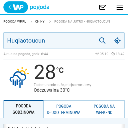
Trwa ładowanie
POLSKA
POGODA WP.PL
CHINY
POGODA NA JUTRO - HUQIAOTOUCUN
EUROPA
ŚWIAT
Aktualna pogoda, godz.
6:44
05:19
18:42
28
JAKOŚĆ POWIETRZA
Zachmurzenie duże, miejscowe ulewy
Odczuwalna 30°C
POGODA
POGODA
POGODA NA
GODZINOWA
DŁUGOTERMINOWA
WEEKEND