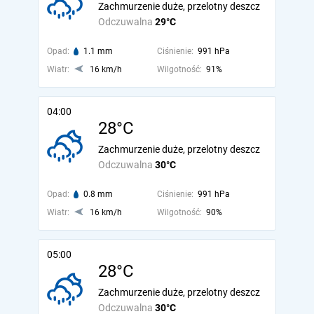
Zachmurzenie duże, przelotny deszcz
Odczuwalna
29°C
Opad:
1.1 mm
Ciśnienie:
991 hPa
Wiatr:
16 km/h
Wilgotność:
91%
04:00
28°C
Zachmurzenie duże, przelotny deszcz
Odczuwalna
30°C
Opad:
0.8 mm
Ciśnienie:
991 hPa
Wiatr:
16 km/h
Wilgotność:
90%
05:00
28°C
Zachmurzenie duże, przelotny deszcz
Odczuwalna
30°C