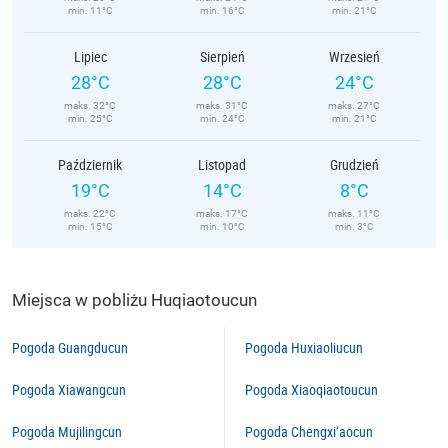
min. 11°C
min. 16°C
min. 21°C
Lipiec
Sierpień
Wrzesień
28°C
28°C
24°C
maks. 32°C
maks. 31°C
maks. 27°C
min. 25°C
min. 24°C
min. 21°C
Październik
Listopad
Grudzień
19°C
14°C
8°C
maks. 22°C
maks. 17°C
maks. 11°C
min. 15°C
min. 10°C
min. 3°C
Miejsca w pobliżu Huqiaotoucun
Pogoda Guangducun
Pogoda Huxiaoliucun
Pogoda Xiawangcun
Pogoda Xiaoqiaotoucun
Pogoda Mujilingcun
Pogoda Chengxi’aocun