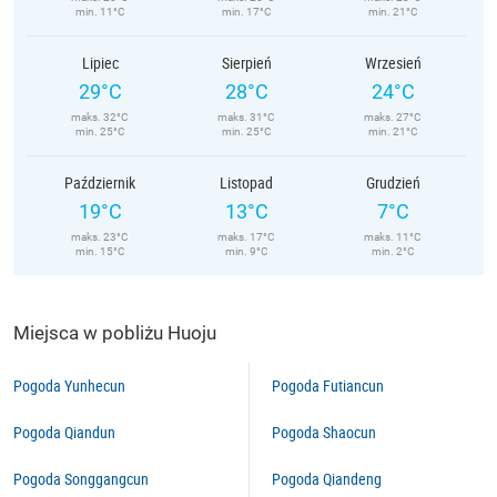
min. 11°C
min. 17°C
min. 21°C
Lipiec
Sierpień
Wrzesień
29°C
28°C
24°C
maks. 32°C
maks. 31°C
maks. 27°C
min. 25°C
min. 25°C
min. 21°C
Październik
Listopad
Grudzień
19°C
13°C
7°C
maks. 23°C
maks. 17°C
maks. 11°C
min. 15°C
min. 9°C
min. 2°C
Miejsca w pobliżu Huoju
Pogoda Yunhecun
Pogoda Futiancun
Pogoda Qiandun
Pogoda Shaocun
Pogoda Songgangcun
Pogoda Qiandeng