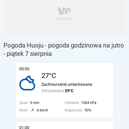
Pogoda Huoju - pogoda godzinowa na jutro
- piątek 7 sierpnia
00:00
27°C
Zachmurzenie umiarkowane
Odczuwalna
29°C
Opad:
0 mm
Ciśnienie:
1004 hPa
Wiatr:
6 km/h
Wilgotność:
93%
01:00