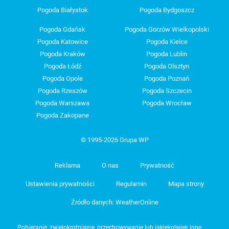
Pogoda Białystok
Pogoda Bydgoszcz
Pogoda Gdańsk
Pogoda Gorzów Wielkopolski
Pogoda Katowice
Pogoda Kielce
Pogoda Kraków
Pogoda Lublin
Pogoda Łódź
Pogoda Olsztyn
Pogoda Opole
Pogoda Poznań
Pogoda Rzeszów
Pogoda Szczecin
Pogoda Warszawa
Pogoda Wrocław
Pogoda Zakopane
© 1995-2026 Grupa WP
Reklama
O nas
Prywatność
Ustawienia prywatności
Regulamin
Mapa strony
Źródło danych: WeatherOnline
Pobieranie, zwielokrotnianie, przechowywanie lub jakiekolwiek inne