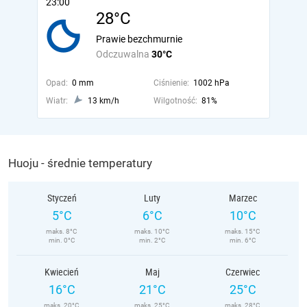
23:00
28°C
Prawie bezchmurnie
Odczuwalna
30°C
Opad:
0 mm
Ciśnienie:
1002 hPa
Wiatr:
13 km/h
Wilgotność:
81%
Huoju - średnie temperatury
Styczeń
Luty
Marzec
5°C
6°C
10°C
maks. 8°C
maks. 10°C
maks. 15°C
min. 0°C
min. 2°C
min. 6°C
Kwiecień
Maj
Czerwiec
16°C
21°C
25°C
maks. 20°C
maks. 25°C
maks. 28°C