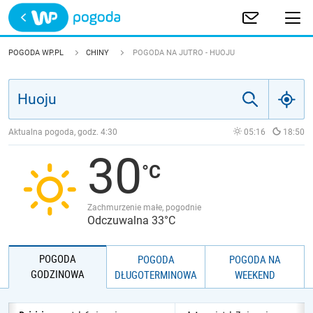
Trwa ładowanie
POLSKA
POGODA WP.PL
CHINY
POGODA NA JUTRO - HUOJU
EUROPA
ŚWIAT
Aktualna pogoda, godz.
4:30
05:16
18:50
30
JAKOŚĆ POWIETRZA
Zachmurzenie małe, pogodnie
Odczuwalna 33°C
POGODA
POGODA
POGODA NA
GODZINOWA
DŁUGOTERMINOWA
WEEKEND