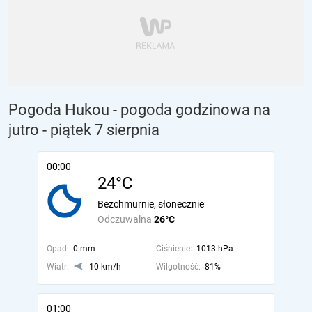
Pogoda Hukou - pogoda godzinowa na
jutro
- piątek 7 sierpnia
00:00
24°C
Bezchmurnie, słonecznie
Odczuwalna
26°C
Opad:
0 mm
Ciśnienie:
1013 hPa
Wiatr:
10 km/h
Wilgotność:
81%
01:00