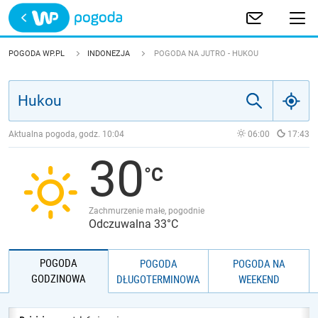
Trwa ładowanie
POLSKA
POGODA WP.PL
INDONEZJA
POGODA NA JUTRO - HUKOU
EUROPA
ŚWIAT
Aktualna pogoda, godz.
10:04
06:00
17:43
30
JAKOŚĆ POWIETRZA
Zachmurzenie małe, pogodnie
Odczuwalna 33°C
POGODA
POGODA
POGODA NA
GODZINOWA
DŁUGOTERMINOWA
WEEKEND