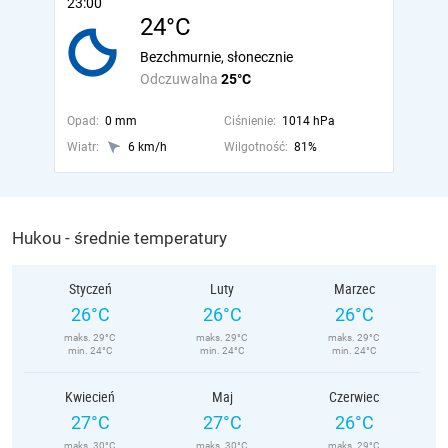
23:00
24°C
Bezchmurnie, słonecznie
Odczuwalna
25°C
Opad:
0 mm
Ciśnienie:
1014 hPa
Wiatr:
6 km/h
Wilgotność:
81%
Hukou - średnie temperatury
Styczeń
Luty
Marzec
26°C
26°C
26°C
maks. 29°C
maks. 29°C
maks. 29°C
min. 24°C
min. 24°C
min. 24°C
Kwiecień
Maj
Czerwiec
27°C
27°C
26°C
maks. 30°C
maks. 30°C
maks. 29°C