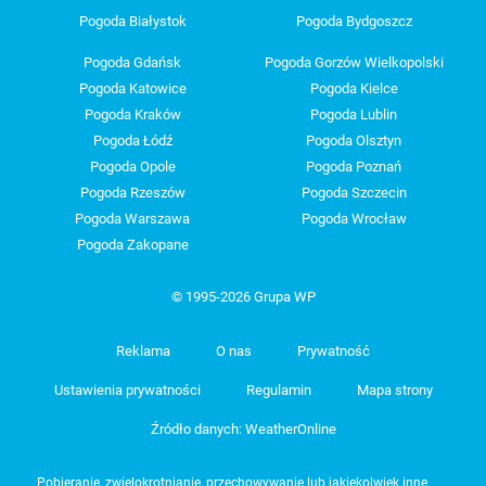
Pogoda Białystok
Pogoda Bydgoszcz
Pogoda Gdańsk
Pogoda Gorzów Wielkopolski
Pogoda Katowice
Pogoda Kielce
Pogoda Kraków
Pogoda Lublin
Pogoda Łódź
Pogoda Olsztyn
Pogoda Opole
Pogoda Poznań
Pogoda Rzeszów
Pogoda Szczecin
Pogoda Warszawa
Pogoda Wrocław
Pogoda Zakopane
© 1995-2026 Grupa WP
Reklama
O nas
Prywatność
Ustawienia prywatności
Regulamin
Mapa strony
Źródło danych: WeatherOnline
Pobieranie, zwielokrotnianie, przechowywanie lub jakiekolwiek inne