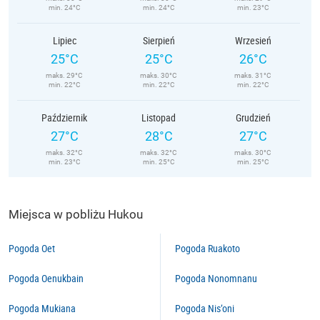
min. 24°C
min. 24°C
min. 23°C
Lipiec
Sierpień
Wrzesień
25°C
25°C
26°C
maks. 29°C
maks. 30°C
maks. 31°C
min. 22°C
min. 22°C
min. 22°C
Październik
Listopad
Grudzień
27°C
28°C
27°C
maks. 32°C
maks. 32°C
maks. 30°C
min. 23°C
min. 25°C
min. 25°C
Miejsca w pobliżu Hukou
Pogoda Oet
Pogoda Ruakoto
Pogoda Oenukbain
Pogoda Nonomnanu
Pogoda Mukiana
Pogoda Nis’oni