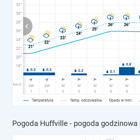
32°
30°
28°
26°
24°
22°
20°
18°
km/h
Temperatura
Temp. odczuwalna
Opady w mm:
Pogoda Huffville - pogoda godzinowa 