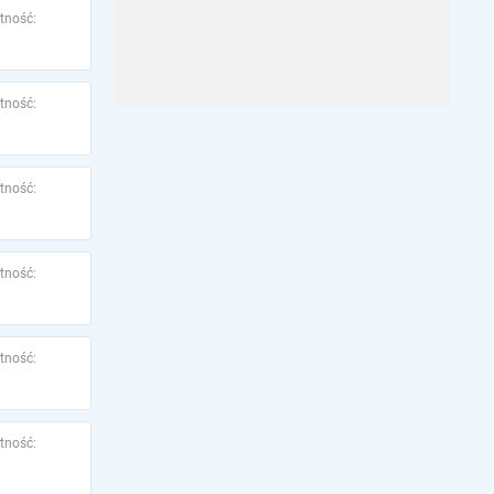
tność:
tność:
tność:
tność:
tność:
tność: