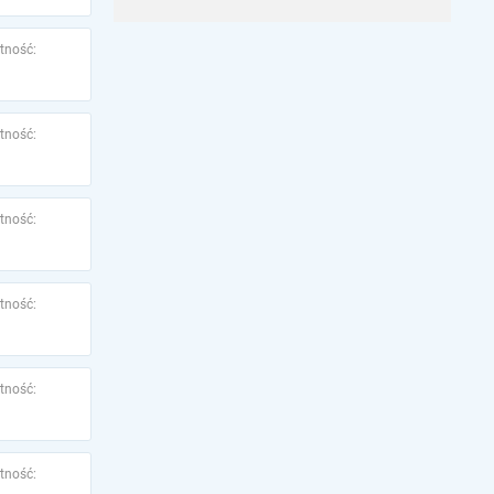
tność:
tność:
tność:
tność:
tność:
tność: