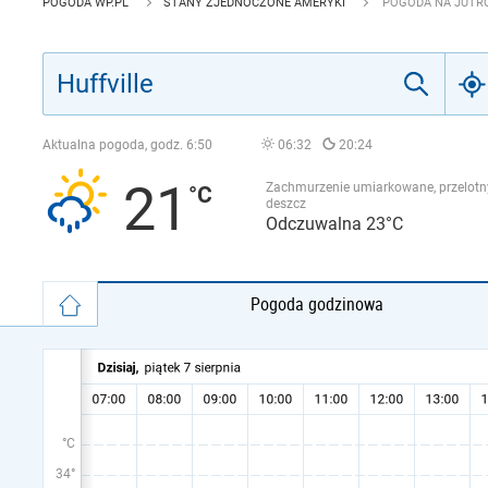
POGODA WP.PL
STANY ZJEDNOCZONE AMERYKI
POGODA NA JUTRO
Aktualna pogoda, godz.
6:50
06:32
20:24
21
Zachmurzenie umiarkowane, przelotn
deszcz
Odczuwalna 23°C
Pogoda godzinowa
°C
34°