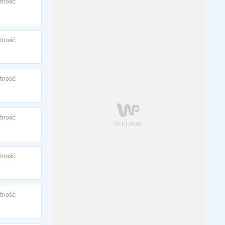
tność:
tność:
tność:
tność:
tność:
tność: