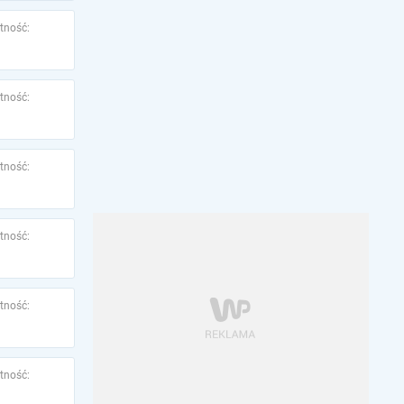
tność:
tność:
tność:
tność:
tność:
tność: