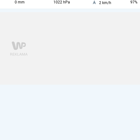
0 mm
1022 hPa
97%
2 km/h