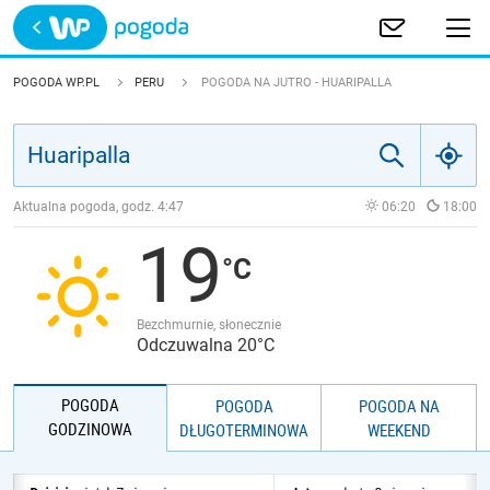
Trwa ładowanie
POLSKA
POGODA WP.PL
PERU
POGODA NA JUTRO - HUARIPALLA
EUROPA
ŚWIAT
Aktualna pogoda, godz.
4:47
06:20
18:00
19
JAKOŚĆ POWIETRZA
Bezchmurnie, słonecznie
Odczuwalna 20°C
POGODA
POGODA
POGODA NA
GODZINOWA
DŁUGOTERMINOWA
WEEKEND