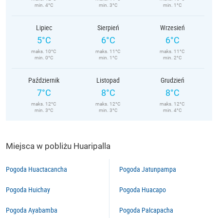
min. 4°C
min. 3°C
min. 1°C
Lipiec
Sierpień
Wrzesień
5°C
6°C
6°C
maks. 10°C
maks. 11°C
maks. 11°C
min. 0°C
min. 1°C
min. 2°C
Październik
Listopad
Grudzień
7°C
8°C
8°C
maks. 12°C
maks. 12°C
maks. 12°C
min. 3°C
min. 3°C
min. 4°C
Miejsca w pobliżu Huaripalla
Pogoda Huactacancha
Pogoda Jatunpampa
Pogoda Huichay
Pogoda Huacapo
Pogoda Ayabamba
Pogoda Palcapacha