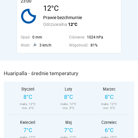
23:00
12°C
Prawie bezchmurnie
Odczuwalna
12°C
Opad:
0 mm
Ciśnienie:
1024 hPa
Wiatr:
3 km/h
Wilgotność:
81%
Huaripalla - średnie temperatury
Styczeń
Luty
Marzec
8°C
8°C
8°C
maks. 12°C
maks. 12°C
maks. 12°C
min. 4°C
min. 5°C
min. 5°C
Kwiecień
Maj
Czerwiec
7°C
7°C
6°C
maks. 12°C
maks. 11°C
maks. 10°C