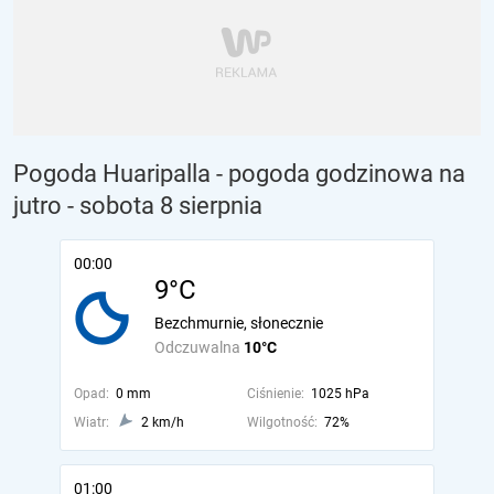
Pogoda Huaripalla - pogoda godzinowa na
jutro
- sobota 8 sierpnia
00:00
9°C
Bezchmurnie, słonecznie
Odczuwalna
10°C
Opad:
0 mm
Ciśnienie:
1025 hPa
Wiatr:
2 km/h
Wilgotność:
72%
01:00