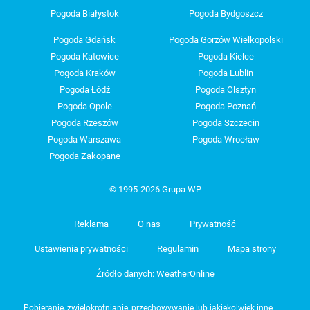
Pogoda Białystok
Pogoda Bydgoszcz
Pogoda Gdańsk
Pogoda Gorzów Wielkopolski
Pogoda Katowice
Pogoda Kielce
Pogoda Kraków
Pogoda Lublin
Pogoda Łódź
Pogoda Olsztyn
Pogoda Opole
Pogoda Poznań
Pogoda Rzeszów
Pogoda Szczecin
Pogoda Warszawa
Pogoda Wrocław
Pogoda Zakopane
© 1995-2026 Grupa WP
Reklama
O nas
Prywatność
Ustawienia prywatności
Regulamin
Mapa strony
Źródło danych: WeatherOnline
Pobieranie, zwielokrotnianie, przechowywanie lub jakiekolwiek inne