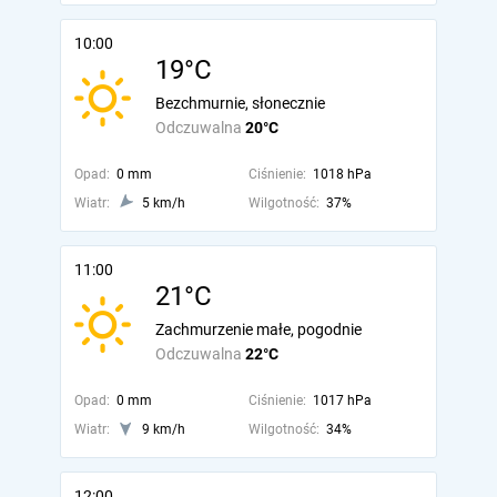
10:00
19°C
Bezchmurnie, słonecznie
Odczuwalna
20°C
Opad:
0 mm
Ciśnienie:
1018 hPa
Wiatr:
5 km/h
Wilgotność:
37%
11:00
21°C
Zachmurzenie małe, pogodnie
Odczuwalna
22°C
Opad:
0 mm
Ciśnienie:
1017 hPa
Wiatr:
9 km/h
Wilgotność:
34%
12:00