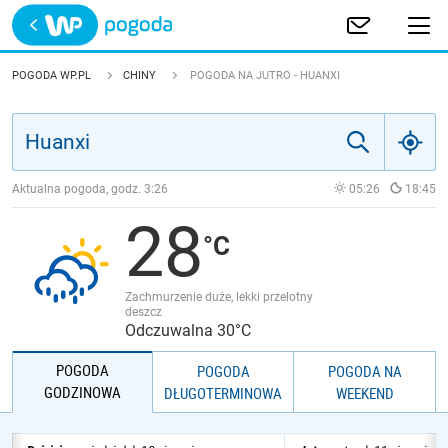
Trwa ładowanie
POLSKA
POGODA WP.PL
CHINY
POGODA NA JUTRO - HUANXI
EUROPA
ŚWIAT
Aktualna pogoda, godz.
3:26
05:26
18:45
28
JAKOŚĆ POWIETRZA
Zachmurzenie duże, lekki przelotny
deszcz
Odczuwalna 30°C
POGODA
POGODA
POGODA NA
GODZINOWA
DŁUGOTERMINOWA
WEEKEND