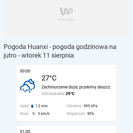
Pogoda Huanxi - pogoda godzinowa na
jutro
- wtorek 11 sierpnia
00:00
27°C
Zachmurzenie duże, przelotny deszcz
Odczuwalna
29°C
Opad:
1.2 mm
Ciśnienie:
995 hPa
Wiatr:
5 km/h
Wilgotność:
90%
01:00