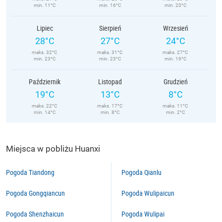
min. 11°C
min. 16°C
min. 20°C
Lipiec
Sierpień
Wrzesień
28°C
27°C
24°C
maks. 32°C
maks. 31°C
maks. 27°C
min. 23°C
min. 23°C
min. 19°C
Październik
Listopad
Grudzień
19°C
13°C
8°C
maks. 22°C
maks. 17°C
maks. 11°C
min. 14°C
min. 8°C
min. 2°C
Miejsca w pobliżu Huanxi
Pogoda Tiandong
Pogoda Qianlu
Pogoda Gongqiancun
Pogoda Wulipaicun
Pogoda Shenzhaicun
Pogoda Wulipai