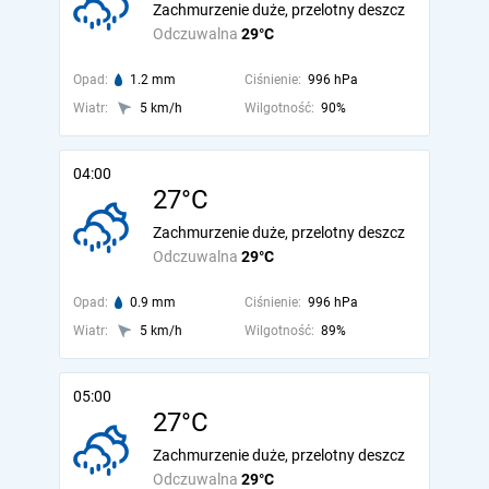
Zachmurzenie duże, przelotny deszcz
Odczuwalna
29°C
Opad:
1.2 mm
Ciśnienie:
996 hPa
Wiatr:
5 km/h
Wilgotność:
90%
04:00
27°C
Zachmurzenie duże, przelotny deszcz
Odczuwalna
29°C
Opad:
0.9 mm
Ciśnienie:
996 hPa
Wiatr:
5 km/h
Wilgotność:
89%
05:00
27°C
Zachmurzenie duże, przelotny deszcz
Odczuwalna
29°C