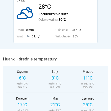
23:00
28°C
Zachmurzenie duże
Odczuwalna
30°C
Opad:
0 mm
Ciśnienie:
998 hPa
Wiatr:
6 km/h
Wilgotność:
86%
Huanxi - średnie temperatury
Styczeń
Luty
Marzec
6°C
8°C
11°C
maks. 9°C
maks. 11°C
maks. 15°C
min. 1°C
min. 2°C
min. 6°C
Kwiecień
Maj
Czerwiec
17°C
21°C
25°C
maks. 21°C
maks. 25°C
maks. 28°C