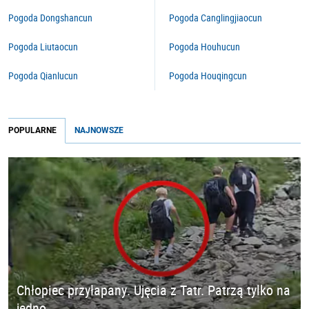
Pogoda Dongshancun
Pogoda Canglingjiaocun
Pogoda Liutaocun
Pogoda Houhucun
Pogoda Qianlucun
Pogoda Houqingcun
POPULARNE
NAJNOWSZE
Chłopiec przyłapany. Ujęcia z Tatr. Patrzą tylko na
jedno