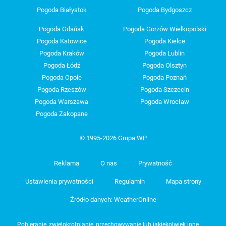
Pogoda Białystok
Pogoda Bydgoszcz
Pogoda Gdańsk
Pogoda Gorzów Wielkopolski
Pogoda Katowice
Pogoda Kielce
Pogoda Kraków
Pogoda Lublin
Pogoda Łódź
Pogoda Olsztyn
Pogoda Opole
Pogoda Poznań
Pogoda Rzeszów
Pogoda Szczecin
Pogoda Warszawa
Pogoda Wrocław
Pogoda Zakopane
© 1995-2026 Grupa WP
Reklama
O nas
Prywatność
Ustawienia prywatności
Regulamin
Mapa strony
Źródło danych: WeatherOnline
Pobieranie, zwielokrotnianie, przechowywanie lub jakiekolwiek inne