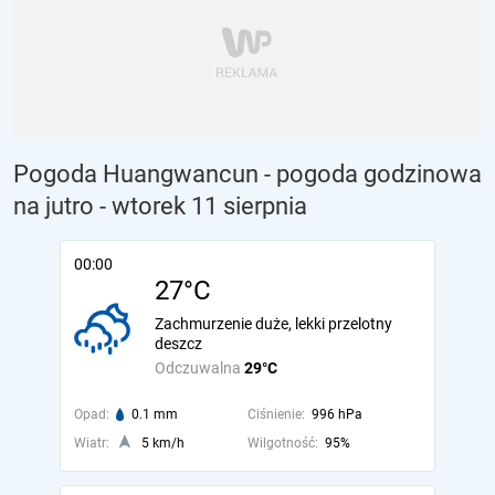
Pogoda Huangwancun - pogoda godzinowa
na jutro
- wtorek 11 sierpnia
00:00
27°C
Zachmurzenie duże, lekki przelotny
deszcz
Odczuwalna
29°C
Opad:
0.1 mm
Ciśnienie:
996 hPa
Wiatr:
5 km/h
Wilgotność:
95%