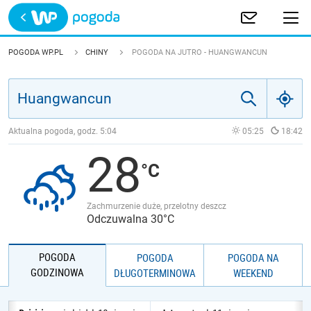
Trwa ładowanie
POLSKA
POGODA WP.PL
CHINY
POGODA NA JUTRO - HUANGWANCUN
EUROPA
ŚWIAT
Aktualna pogoda, godz.
5:04
05:25
18:42
28
JAKOŚĆ POWIETRZA
Zachmurzenie duże, przelotny deszcz
Odczuwalna 30°C
POGODA
POGODA
POGODA NA
GODZINOWA
DŁUGOTERMINOWA
WEEKEND