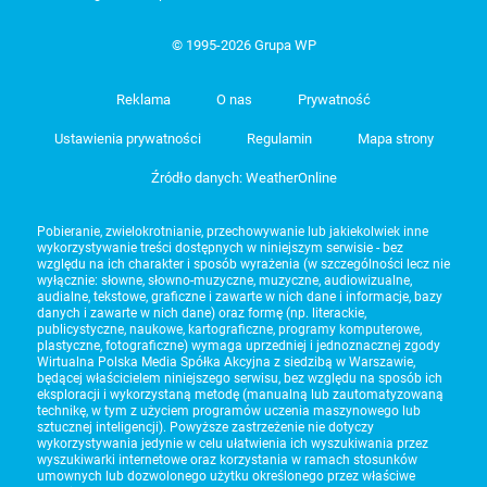
© 1995-2026 Grupa WP
Reklama
O nas
Prywatność
Ustawienia prywatności
Regulamin
Mapa strony
Źródło danych: WeatherOnline
Pobieranie, zwielokrotnianie, przechowywanie lub jakiekolwiek inne
wykorzystywanie treści dostępnych w niniejszym serwisie - bez
względu na ich charakter i sposób wyrażenia (w szczególności lecz nie
wyłącznie: słowne, słowno-muzyczne, muzyczne, audiowizualne,
audialne, tekstowe, graficzne i zawarte w nich dane i informacje, bazy
danych i zawarte w nich dane) oraz formę (np. literackie,
publicystyczne, naukowe, kartograficzne, programy komputerowe,
plastyczne, fotograficzne) wymaga uprzedniej i jednoznacznej zgody
Wirtualna Polska Media Spółka Akcyjna z siedzibą w Warszawie,
będącej właścicielem niniejszego serwisu, bez względu na sposób ich
eksploracji i wykorzystaną metodę (manualną lub zautomatyzowaną
technikę, w tym z użyciem programów uczenia maszynowego lub
sztucznej inteligencji). Powyższe zastrzeżenie nie dotyczy
wykorzystywania jedynie w celu ułatwienia ich wyszukiwania przez
wyszukiwarki internetowe oraz korzystania w ramach stosunków
umownych lub dozwolonego użytku określonego przez właściwe