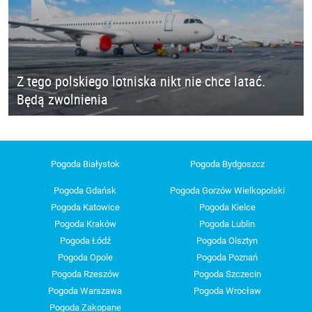
Z tego polskiego lotniska nikt nie chce latać.
Będą zwolnienia
Pogoda Białystok
Pogoda Bydgoszcz
Pogoda Gdańsk
Pogoda Gorzów Wielkopolski
Pogoda Katowice
Pogoda Kielce
Pogoda Kraków
Pogoda Lublin
Pogoda Łódź
Pogoda Olsztyn
Pogoda Opole
Pogoda Poznań
Pogoda Rzeszów
Pogoda Szczecin
Pogoda Warszawa
Pogoda Wrocław
Pogoda Zakopane