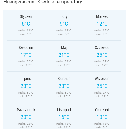
Huangwancun - średnie temperatury
Styczeń
Luty
Marzec
8°C
9°C
12°C
maks. 11°C
maks. 12°C
maks. 15°C
min. 4°C
min. 5°C
min. 8°C
Kwiecień
Maj
Czerwiec
17°C
21°C
25°C
maks. 20°C
maks. 24°C
maks. 27°C
min. 13°C
min. 18°C
min. 22°C
Lipiec
Sierpień
Wrzesień
28°C
28°C
25°C
maks. 30°C
maks. 30°C
maks. 27°C
min. 25°C
min. 25°C
min. 22°C
Październik
Listopad
Grudzień
20°C
16°C
10°C
maks. 23°C
maks. 18°C
maks. 13°C
min. 16°C
min. 11°C
min. 5°C