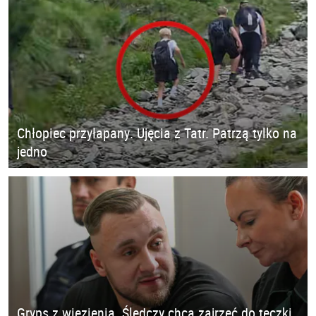
Chłopiec przyłapany. Ujęcia z Tatr. Patrzą tylko na
jedno
Gryps z więzienia. Śledczy chcą zajrzeć do teczki