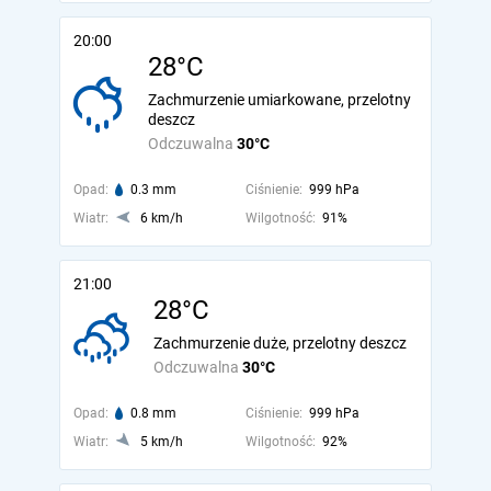
20:00
28°C
Zachmurzenie umiarkowane, przelotny
deszcz
Odczuwalna
30°C
Opad:
0.3 mm
Ciśnienie:
999 hPa
Wiatr:
6 km/h
Wilgotność:
91%
21:00
28°C
Zachmurzenie duże, przelotny deszcz
Odczuwalna
30°C
Opad:
0.8 mm
Ciśnienie:
999 hPa
Wiatr:
5 km/h
Wilgotność:
92%