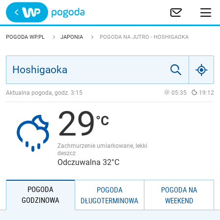
Trwa ładowanie
POLSKA
POGODA WP.PL
JAPONIA
POGODA NA JUTRO - HOSHIGAOKA
EUROPA
ŚWIAT
Aktualna pogoda, godz.
3:15
05:35
19:12
29
JAKOŚĆ POWIETRZA
Zachmurzenie umiarkowane, lekki
deszcz
Odczuwalna 32°C
POGODA
POGODA
POGODA NA
GODZINOWA
DŁUGOTERMINOWA
WEEKEND