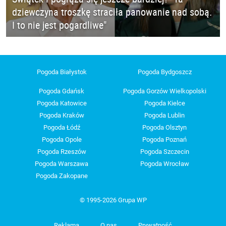
dziewczyna troszkę straciła panowanie nad sobą.
I to nie jest pogardliwe"
Pogoda Białystok
Pogoda Bydgoszcz
Pogoda Gdańsk
Pogoda Gorzów Wielkopolski
Pogoda Katowice
Pogoda Kielce
Pogoda Kraków
Pogoda Lublin
Pogoda Łódź
Pogoda Olsztyn
Pogoda Opole
Pogoda Poznań
Pogoda Rzeszów
Pogoda Szczecin
Pogoda Warszawa
Pogoda Wrocław
Pogoda Zakopane
© 1995-2026 Grupa WP
Reklama
O nas
Prywatność