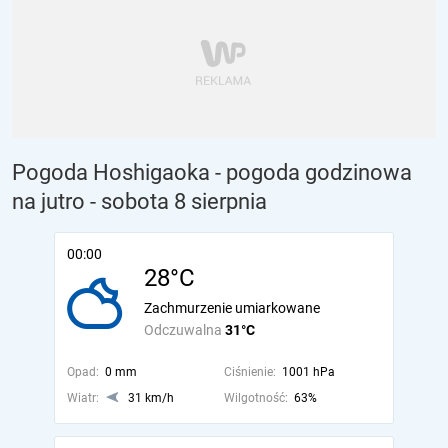
Pogoda Hoshigaoka - pogoda godzinowa
na jutro
- sobota 8 sierpnia
00:00
28°C
Zachmurzenie umiarkowane
Odczuwalna
31°C
Opad:
0 mm
Ciśnienie:
1001 hPa
Wiatr:
31 km/h
Wilgotność:
63%