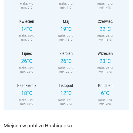
maks. 7°C
maks. 9°C
maks. 12°C
min. 0°C
min. 1°C
min. 4°C
Kwiecień
Maj
Czerwiec
14°C
19°C
22°C
maks. 18°C
maks. 22°C
maks. 24°C
min. 9°C
min. 13°C
min. 18°C
Lipiec
Sierpień
Wrzesień
26°C
26°C
23°C
maks. 28°C
maks. 29°C
maks. 26°C
min. 22°C
min. 22°C
min. 19°C
Październik
Listopad
Grudzień
18°C
12°C
6°C
maks. 21°C
maks. 15°C
maks. 9°C
min. 13°C
min. 7°C
min. 2°C
Miejsca w pobliżu Hoshigaoka