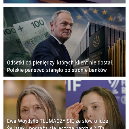
Odsetki od pieniędzy, których klient nie dostał.
Polskie państwo stanęło po stronie banków
Ewa Woydyłło TŁUMACZY SIĘ ze słów o Idze
Świątek i pogrąża się jeszcze bardziej? "Ta