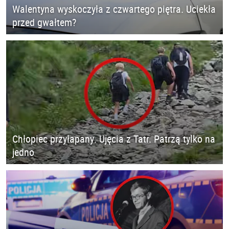
Walentyna wyskoczyła z czwartego piętra. Uciekła
przed gwałtem?
Chłopiec przyłapany. Ujęcia z Tatr. Patrzą tylko na
jedno