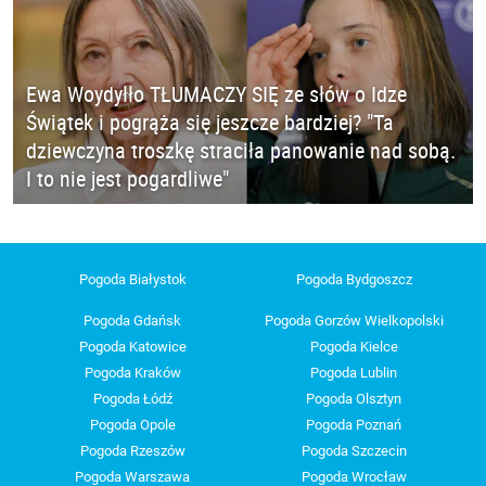
Ewa Woydyłło TŁUMACZY SIĘ ze słów o Idze
Świątek i pogrąża się jeszcze bardziej? "Ta
dziewczyna troszkę straciła panowanie nad sobą.
I to nie jest pogardliwe"
Pogoda Białystok
Pogoda Bydgoszcz
Pogoda Gdańsk
Pogoda Gorzów Wielkopolski
Pogoda Katowice
Pogoda Kielce
Pogoda Kraków
Pogoda Lublin
Pogoda Łódź
Pogoda Olsztyn
Pogoda Opole
Pogoda Poznań
Pogoda Rzeszów
Pogoda Szczecin
Pogoda Warszawa
Pogoda Wrocław