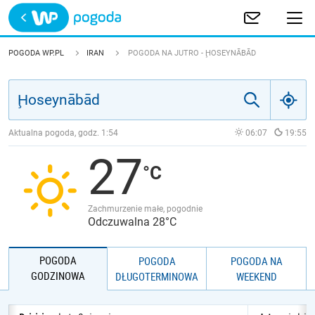
Trwa ładowanie
POLSKA
POGODA WP.PL
IRAN
POGODA NA JUTRO - ḨOSEYNĀBĀD
EUROPA
ŚWIAT
Aktualna pogoda, godz.
1:54
06:07
19:55
27
JAKOŚĆ POWIETRZA
Zachmurzenie małe, pogodnie
Odczuwalna 28°C
POGODA
POGODA
POGODA NA
GODZINOWA
DŁUGOTERMINOWA
WEEKEND