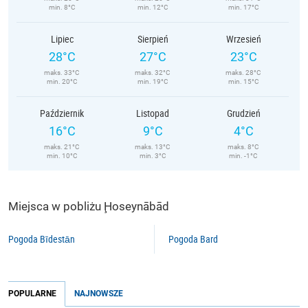
min. 8°C
min. 12°C
min. 17°C
Lipiec
Sierpień
Wrzesień
28°C
27°C
23°C
maks. 33°C
maks. 32°C
maks. 28°C
min. 20°C
min. 19°C
min. 15°C
Październik
Listopad
Grudzień
16°C
9°C
4°C
maks. 21°C
maks. 13°C
maks. 8°C
min. 10°C
min. 3°C
min. -1°C
Miejsca w pobliżu Ḩoseynābād
Pogoda Bīdestān
Pogoda Bard
POPULARNE
NAJNOWSZE