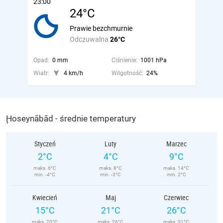
23:00
24°C
Prawie bezchmurnie
Odczuwalna
26°C
Opad:
0 mm
Ciśnienie:
1001 hPa
Wiatr:
4 km/h
Wilgotność:
24%
Ḩoseynābād - średnie temperatury
Styczeń
Luty
Marzec
2°C
4°C
9°C
maks. 6°C
maks. 8°C
maks. 14°C
min. -4°C
min. -3°C
min. 2°C
Kwiecień
Maj
Czerwiec
15°C
21°C
26°C
maks. 20°C
maks. 26°C
maks. 31°C