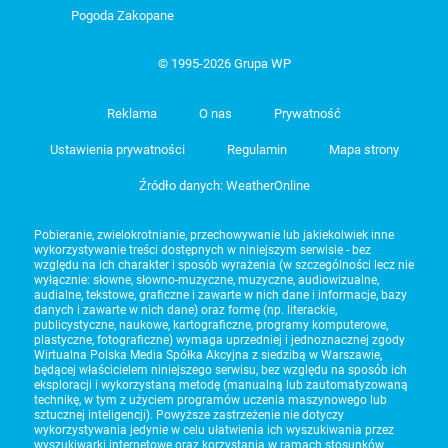
Pogoda Zakopane
© 1995-2026 Grupa WP
Reklama
O nas
Prywatność
Ustawienia prywatności
Regulamin
Mapa strony
Źródło danych: WeatherOnline
Pobieranie, zwielokrotnianie, przechowywanie lub jakiekolwiek inne
wykorzystywanie treści dostępnych w niniejszym serwisie - bez
względu na ich charakter i sposób wyrażenia (w szczególności lecz nie
wyłącznie: słowne, słowno-muzyczne, muzyczne, audiowizualne,
audialne, tekstowe, graficzne i zawarte w nich dane i informacje, bazy
danych i zawarte w nich dane) oraz formę (np. literackie,
publicystyczne, naukowe, kartograficzne, programy komputerowe,
plastyczne, fotograficzne) wymaga uprzedniej i jednoznacznej zgody
Wirtualna Polska Media Spółka Akcyjna z siedzibą w Warszawie,
będącej właścicielem niniejszego serwisu, bez względu na sposób ich
eksploracji i wykorzystaną metodę (manualną lub zautomatyzowaną
technikę, w tym z użyciem programów uczenia maszynowego lub
sztucznej inteligencji). Powyższe zastrzeżenie nie dotyczy
wykorzystywania jedynie w celu ułatwienia ich wyszukiwania przez
wyszukiwarki internetowe oraz korzystania w ramach stosunków