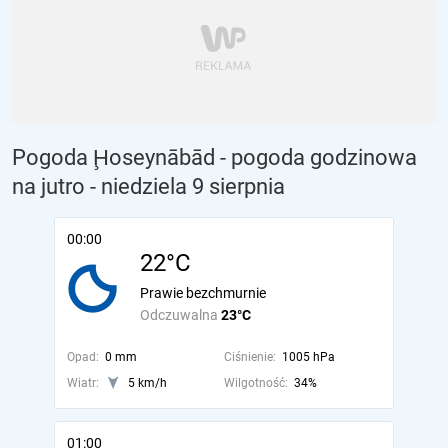
Pogoda Ḩoseynābād - pogoda godzinowa
na jutro
- niedziela 9 sierpnia
00:00
22°C
Prawie bezchmurnie
Odczuwalna
23°C
Opad:
0 mm
Ciśnienie:
1005 hPa
Wiatr:
5 km/h
Wilgotność:
34%
01:00