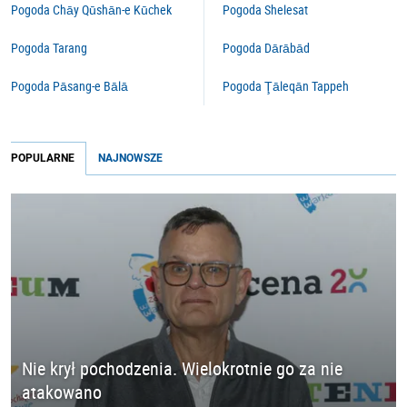
Pogoda Chāy Qūshān-e Kūchek
Pogoda Shelesat
Pogoda Tarang
Pogoda Dārābād
Pogoda Pāsang-e Bālā
Pogoda Ţāleqān Tappeh
POPULARNE
NAJNOWSZE
Nie krył pochodzenia. Wielokrotnie go za nie
atakowano