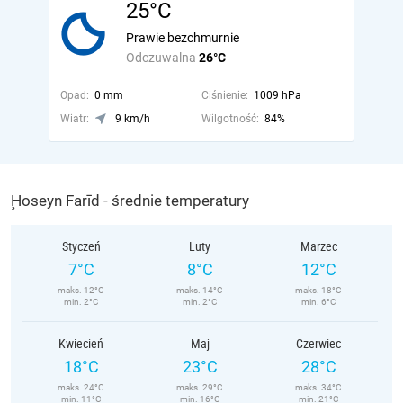
25°C
Prawie bezchmurnie
Odczuwalna
26°C
Opad:
0 mm
Ciśnienie:
1009 hPa
Wiatr:
9 km/h
Wilgotność:
84%
Ḩoseyn Farīd - średnie temperatury
Styczeń
Luty
Marzec
7°C
8°C
12°C
maks. 12°C
maks. 14°C
maks. 18°C
min. 2°C
min. 2°C
min. 6°C
Kwiecień
Maj
Czerwiec
18°C
23°C
28°C
maks. 24°C
maks. 29°C
maks. 34°C
min. 11°C
min. 16°C
min. 21°C