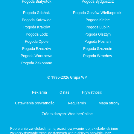
Pogoda Białystok
Pogoda Bydgoszcz
Pogoda Gdańsk
Pogoda Gorzów Wielkopolski
Pogoda Katowice
Pogoda Kielce
Pogoda Kraków
Pogoda Lublin
Pogoda Łódź
Pogoda Olsztyn
Pogoda Opole
Pogoda Poznań
Pogoda Rzeszów
Pogoda Szczecin
Pogoda Warszawa
Pogoda Wrocław
Pogoda Zakopane
© 1995-2026 Grupa WP
Reklama
O nas
Prywatność
Ustawienia prywatności
Regulamin
Mapa strony
Źródło danych: WeatherOnline
Pobieranie, zwielokrotnianie, przechowywanie lub jakiekolwiek inne
wykorzystywanie treści dostępnych w niniejszym serwisie - bez