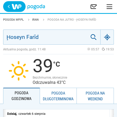
Trwa ładowanie
POLSKA
POGODA WP.PL
IRAN
POGODA NA JUTRO - ḨOSEYN FARĪD
EUROPA
ŚWIAT
Aktualna pogoda, godz.
11:48
05:57
19:53
39
JAKOŚĆ POWIETRZA
Bezchmurnie, słonecznie
Odczuwalna 43°C
POGODA
POGODA
POGODA NA
GODZINOWA
DŁUGOTERMINOWA
WEEKEND