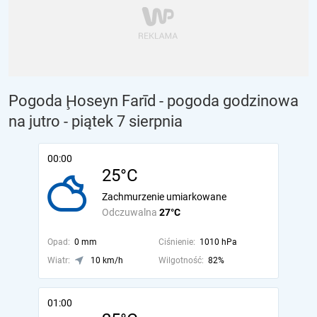
Pogoda Ḩoseyn Farīd - pogoda godzinowa
na jutro
- piątek 7 sierpnia
00:00
25°C
Zachmurzenie umiarkowane
Odczuwalna
27°C
Opad:
0 mm
Ciśnienie:
1010 hPa
Wiatr:
10 km/h
Wilgotność:
82%
01:00