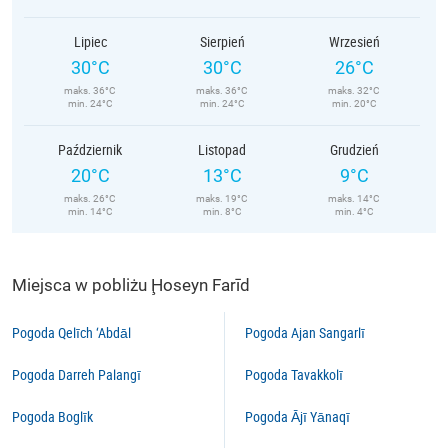
Lipiec
Sierpień
Wrzesień
30°C
30°C
26°C
maks. 36°C
maks. 36°C
maks. 32°C
min. 24°C
min. 24°C
min. 20°C
Październik
Listopad
Grudzień
20°C
13°C
9°C
maks. 26°C
maks. 19°C
maks. 14°C
min. 14°C
min. 8°C
min. 4°C
Miejsca w pobliżu Ḩoseyn Farīd
Pogoda Qelīch ‘Abdāl
Pogoda Ajan Sangarlī
Pogoda Darreh Palangī
Pogoda Tavakkolī
Pogoda Boglīk
Pogoda Ājī Yānaqī