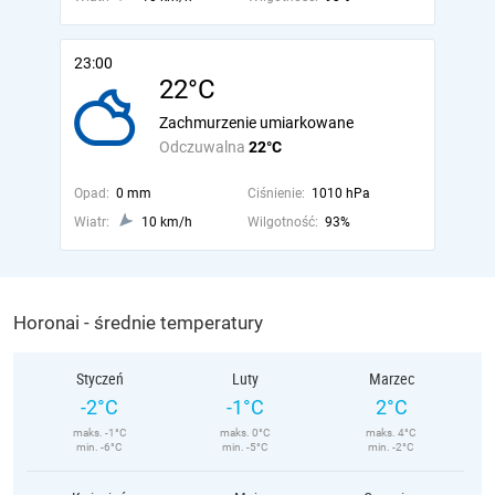
23:00
22°C
Zachmurzenie umiarkowane
Odczuwalna
22°C
Opad:
0 mm
Ciśnienie:
1010 hPa
Wiatr:
10 km/h
Wilgotność:
93%
Horonai - średnie temperatury
Styczeń
Luty
Marzec
-2°C
-1°C
2°C
maks. -1°C
maks. 0°C
maks. 4°C
min. -6°C
min. -5°C
min. -2°C