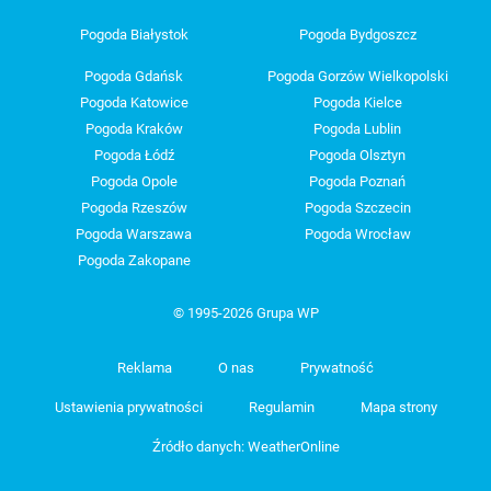
Pogoda Białystok
Pogoda Bydgoszcz
Pogoda Gdańsk
Pogoda Gorzów Wielkopolski
Pogoda Katowice
Pogoda Kielce
Pogoda Kraków
Pogoda Lublin
Pogoda Łódź
Pogoda Olsztyn
Pogoda Opole
Pogoda Poznań
Pogoda Rzeszów
Pogoda Szczecin
Pogoda Warszawa
Pogoda Wrocław
Pogoda Zakopane
© 1995-2026 Grupa WP
Reklama
O nas
Prywatność
Ustawienia prywatności
Regulamin
Mapa strony
Źródło danych: WeatherOnline