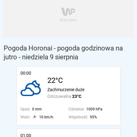
Pogoda Horonai - pogoda godzinowa na
jutro
- niedziela 9 sierpnia
00:00
22°C
Zachmurzenie duże
Odczuwalna
23°C
Opad:
0 mm
Ciśnienie:
1009 hPa
Wiatr:
10 km/h
Wilgotność:
95%
01:00