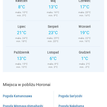
Kwiecień
Maj
Czerwiec
8°C
13°C
17°C
maks. 10°C
maks. 16°C
maks. 20°C
min. 3°C
min. 9°C
min. 14°C
Lipiec
Sierpień
Wrzesień
21°C
23°C
19°C
maks. 24°C
maks. 25°C
maks. 22°C
min. 18°C
min. 20°C
min. 16°C
Październik
Listopad
Grudzień
13°C
6°C
1°C
maks. 15°C
maks. 8°C
maks. 2°C
min. 10°C
min. 3°C
min. -3°C
Miejsca w pobliżu Horonai
Pogoda Kamanosawa
Pogoda San’yōshi
Pogoda Minmaya-shimaibashi
Pogoda Nakahama