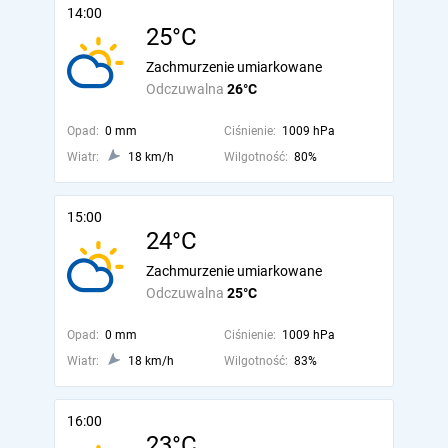
14:00
25°C
Zachmurzenie umiarkowane
Odczuwalna
26°C
Opad:
0 mm
Ciśnienie:
1009 hPa
Wiatr:
18 km/h
Wilgotność:
80%
15:00
24°C
Zachmurzenie umiarkowane
Odczuwalna
25°C
Opad:
0 mm
Ciśnienie:
1009 hPa
Wiatr:
18 km/h
Wilgotność:
83%
16:00
23°C