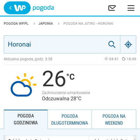
Trwa ładowanie
POLSKA
POGODA WP.PL
JAPONIA
POGODA NA JUTRO - HORONAI
EUROPA
ŚWIAT
Aktualna pogoda, godz.
3:58
04:41
18:49
26
JAKOŚĆ POWIETRZA
Zachmurzenie umiarkowane
Odczuwalna 28°C
POGODA
POGODA
POGODA NA
GODZINOWA
DŁUGOTERMINOWA
WEEKEND