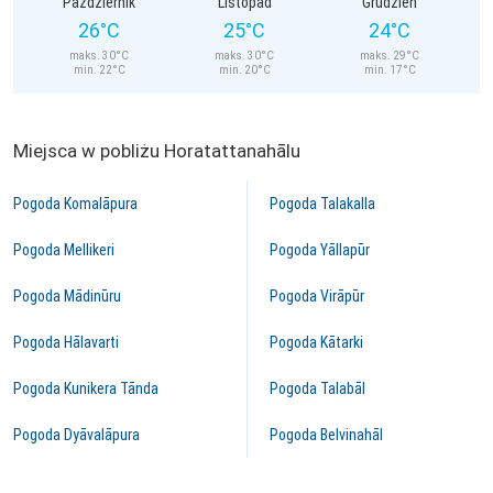
Październik
Listopad
Grudzień
26°C
25°C
24°C
maks. 30°C
maks. 30°C
maks. 29°C
min. 22°C
min. 20°C
min. 17°C
Miejsca w pobliżu Horatattanahālu
Pogoda Komalāpura
Pogoda Talakalla
Pogoda Mellikeri
Pogoda Yāllapūr
Pogoda Mādinūru
Pogoda Virāpūr
Pogoda Hālavarti
Pogoda Kātarki
Pogoda Kunikera Tānda
Pogoda Talabāl
Pogoda Dyāvalāpura
Pogoda Belvinahāl