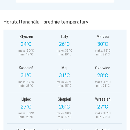
Horatattanahālu - średnie temperatury
Styczeń
Luty
Marzec
24°C
26°C
30°C
maks. 30°C
maks. 33°C
maks. 36°C
min. 17°C
min. 19°C
min. 22°C
Kwiecień
Maj
Czerwiec
31°C
31°C
28°C
maks. 37°C
maks. 37°C
maks. 32°C
min. 25°C
min. 25°C
min. 24°C
Lipiec
Sierpień
Wrzesień
27°C
26°C
27°C
maks. 30°C
maks. 30°C
maks. 30°C
min. 23°C
min. 23°C
min. 22°C