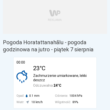
Pogoda Horatattanahālu - pogoda
godzinowa na jutro
- piątek 7 sierpnia
00:00
23°C
Zachmurzenie umiarkowane, lekki
deszcz
Odczuwalna
24°C
Opad:
0.1 mm
Ciśnienie:
1004 hPa
Wiatr:
10 km/h
Wilgotność:
89%