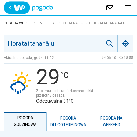
Trwa ładowanie
POLSKA
POGODA WP.PL
INDIE
POGODA NA JUTRO - HORATATTANAHĀLU
EUROPA
ŚWIAT
Aktualna pogoda, godz.
11:02
06:10
18:55
29
JAKOŚĆ POWIETRZA
Zachmurzenie umiarkowane, lekki
przelotny deszcz
Odczuwalna 31°C
POGODA
POGODA
POGODA NA
GODZINOWA
DŁUGOTERMINOWA
WEEKEND