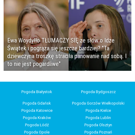
Ewa Woydyłło TŁUMACZY SIĘ ze słów o Idze
Świątek i pogrąża się jeszcze bardziej? "Ta
dziewczyna troszkę straciła panowanie nad sobą. I
to nie jest pogardliwe"
Pogoda Białystok
Pogoda Bydgoszcz
Pogoda Gdańsk
Pogoda Gorzów Wielkopolski
Pogoda Katowice
Pogoda Kielce
Pogoda Kraków
Pogoda Lublin
Pogoda Łódź
Pogoda Olsztyn
Pogoda Opole
Pogoda Poznań