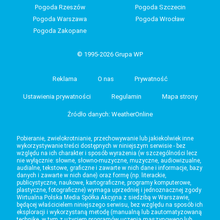
Pogoda Rzeszów
Pogoda Szczecin
Pogoda Warszawa
Pogoda Wrocław
Pogoda Zakopane
© 1995-2026 Grupa WP
Reklama
O nas
Prywatność
Ustawienia prywatności
Regulamin
Mapa strony
Źródło danych: WeatherOnline
Pobieranie, zwielokrotnianie, przechowywanie lub jakiekolwiek inne
wykorzystywanie treści dostępnych w niniejszym serwisie - bez
względu na ich charakter i sposób wyrażenia (w szczególności lecz
nie wyłącznie: słowne, słowno-muzyczne, muzyczne, audiowizualne,
audialne, tekstowe, graficzne i zawarte w nich dane i informacje, bazy
danych i zawarte w nich dane) oraz formę (np. literackie,
publicystyczne, naukowe, kartograficzne, programy komputerowe,
plastyczne, fotograficzne) wymaga uprzedniej i jednoznacznej zgody
Wirtualna Polska Media Spółka Akcyjna z siedzibą w Warszawie,
będącej właścicielem niniejszego serwisu, bez względu na sposób ich
eksploracji i wykorzystaną metodę (manualną lub zautomatyzowaną
technikę, w tym z użyciem programów uczenia maszynowego lub