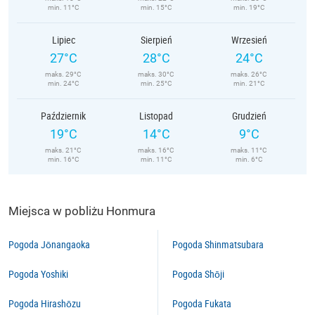
min. 11°C
min. 15°C
min. 19°C
Lipiec
Sierpień
Wrzesień
27°C
28°C
24°C
maks. 29°C
maks. 30°C
maks. 26°C
min. 24°C
min. 25°C
min. 21°C
Październik
Listopad
Grudzień
19°C
14°C
9°C
maks. 21°C
maks. 16°C
maks. 11°C
min. 16°C
min. 11°C
min. 6°C
Miejsca w pobliżu Honmura
Pogoda Jōnangaoka
Pogoda Shinmatsubara
Pogoda Yoshiki
Pogoda Shōji
Pogoda Hirashōzu
Pogoda Fukata