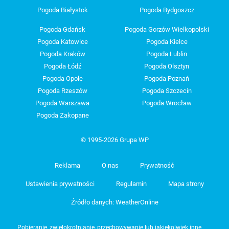
Pogoda Białystok
Pogoda Bydgoszcz
Pogoda Gdańsk
Pogoda Gorzów Wielkopolski
Pogoda Katowice
Pogoda Kielce
Pogoda Kraków
Pogoda Lublin
Pogoda Łódź
Pogoda Olsztyn
Pogoda Opole
Pogoda Poznań
Pogoda Rzeszów
Pogoda Szczecin
Pogoda Warszawa
Pogoda Wrocław
Pogoda Zakopane
© 1995-2026 Grupa WP
Reklama
O nas
Prywatność
Ustawienia prywatności
Regulamin
Mapa strony
Źródło danych: WeatherOnline
Pobieranie, zwielokrotnianie, przechowywanie lub jakiekolwiek inne