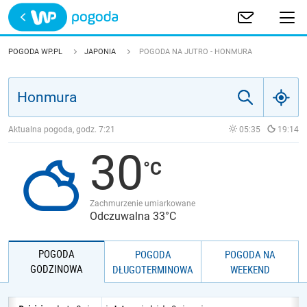
Trwa ładowanie
POLSKA
POGODA WP.PL
JAPONIA
POGODA NA JUTRO - HONMURA
EUROPA
ŚWIAT
Aktualna pogoda, godz.
7:21
05:35
19:14
30
JAKOŚĆ POWIETRZA
Zachmurzenie umiarkowane
Odczuwalna 33°C
POGODA
POGODA
POGODA NA
GODZINOWA
DŁUGOTERMINOWA
WEEKEND