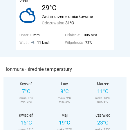
23:00
29°C
Zachmurzenie umiarkowane
Odczuwalna
31°C
Opad:
0 mm
Ciśnienie:
1005 hPa
Wiatr:
11 km/h
Wilgotność:
72%
Honmura - średnie temperatury
Styczeń
Luty
Marzec
7°C
8°C
11°C
maks. 8°C
maks. 9°C
maks. 13°C
min. 3°C
min. 4°C
min. 6°C
Kwiecień
Maj
Czerwiec
15°C
19°C
23°C
maks. 18°C
maks. 22°C
maks. 25°C