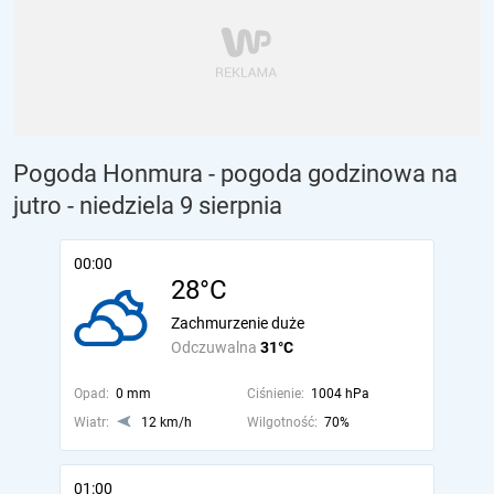
Pogoda Honmura - pogoda godzinowa na
jutro
- niedziela 9 sierpnia
00:00
28°C
Zachmurzenie duże
Odczuwalna
31°C
Opad:
0 mm
Ciśnienie:
1004 hPa
Wiatr:
12 km/h
Wilgotność:
70%
01:00