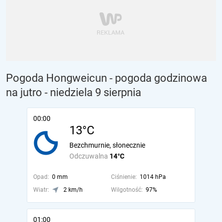
Pogoda Hongweicun - pogoda godzinowa
na jutro
- niedziela 9 sierpnia
00:00
13°C
Bezchmurnie, słonecznie
Odczuwalna
14°C
Opad:
0 mm
Ciśnienie:
1014 hPa
Wiatr:
2 km/h
Wilgotność:
97%
01:00