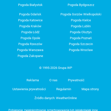
Pogoda Białystok
Pogoda Bydgoszcz
Pogoda Gdańsk
Pogoda Gorzów Wielkopolski
Pogoda Katowice
Pogoda Kielce
Pogoda Kraków
Pogoda Lublin
Pogoda Łódź
Pogoda Olsztyn
Pogoda Opole
Pogoda Poznań
Pogoda Rzeszów
Pogoda Szczecin
Pogoda Warszawa
Pogoda Wrocław
Pogoda Zakopane
© 1995-2026 Grupa WP
Reklama
O nas
Prywatność
Ustawienia prywatności
Regulamin
Mapa strony
Źródło danych: WeatherOnline
Pobieranie, zwielokrotnianie, przechowywanie lub jakiekolwiek inne