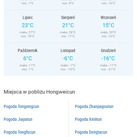
min. 1°C
min. 9°C
min. 16°C
Lipiec
Sierpień
Wrzesień
23°C
21°C
15°C
maks. 27°C
maks. 26°C
maks. 20°C
min. 19°C
min. 17°C
min. 10°C
Październik
Listopad
Grudzień
6°C
-6°C
-16°C
maks. 11°C
maks. -1°C
maks. -11°C
min. 1°C
min. -10°C
min. -21°C
Miejsca w pobliżu Hongweicun
Pogoda Tongxingcun
Pogoda Zhanjiagoutun
Pogoda Jiajiatun
Pogoda Xinlitun
Pogoda Tongfucun
Pogoda Dengtacun