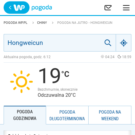
Trwa ładowanie
POLSKA
POGODA WP.PL
CHINY
POGODA NA JUTRO - HONGWEICUN
EUROPA
ŚWIAT
Aktualna pogoda, godz.
6:12
04:24
18:59
19
JAKOŚĆ POWIETRZA
Bezchmurnie, słonecznie
Odczuwalna 20°C
POGODA
POGODA
POGODA NA
GODZINOWA
DŁUGOTERMINOWA
WEEKEND