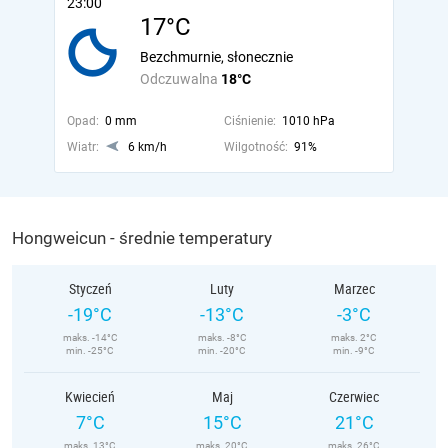
23:00
17°C
Bezchmurnie, słonecznie
Odczuwalna
18°C
Opad:
0 mm
Ciśnienie:
1010 hPa
Wiatr:
6 km/h
Wilgotność:
91%
Hongweicun - średnie temperatury
Styczeń
Luty
Marzec
-19°C
-13°C
-3°C
maks. -14°C
maks. -8°C
maks. 2°C
min. -25°C
min. -20°C
min. -9°C
Kwiecień
Maj
Czerwiec
7°C
15°C
21°C
maks. 13°C
maks. 20°C
maks. 26°C