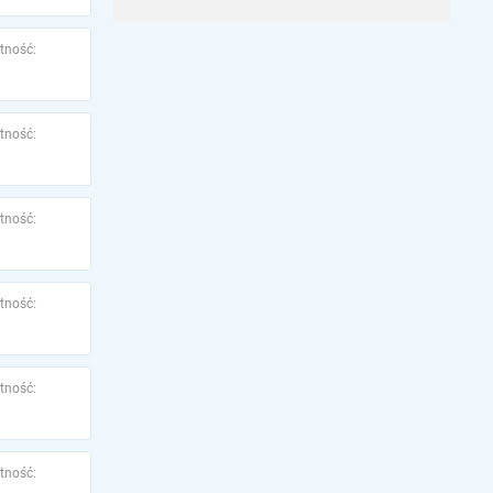
tność:
tność:
tność:
tność:
tność:
tność: