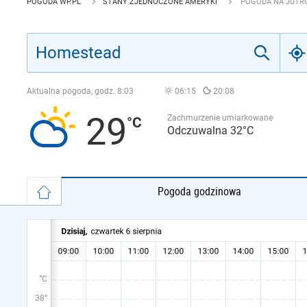
POGODA WP.PL
STANY ZJEDNOCZONE AMERYKI
POGODA NA JUTR
Aktualna pogoda, godz.
8:03
06:15
20:08
29
Zachmurzenie umiarkowane
Odczuwalna 32°C
Pogoda godzinowa
°C
38°