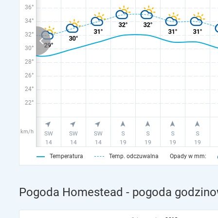
36°
34°
32°
30°
28°
26°
24°
22°
km/h
Temperatura
Temp. odczuwalna
Opady w mm:
Pogoda Homestead - pogoda godzinow