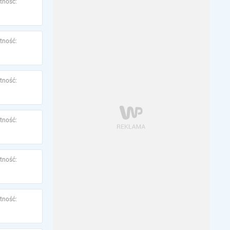
tność:
tność:
tność:
tność:
tność:
tność: