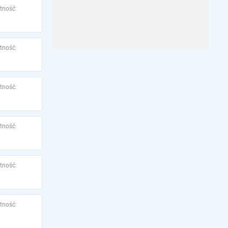
tność:
tność:
tność:
tność:
tność:
tność: