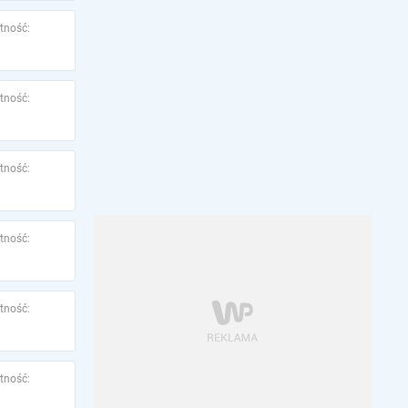
tność:
tność:
tność:
tność:
tność:
tność: