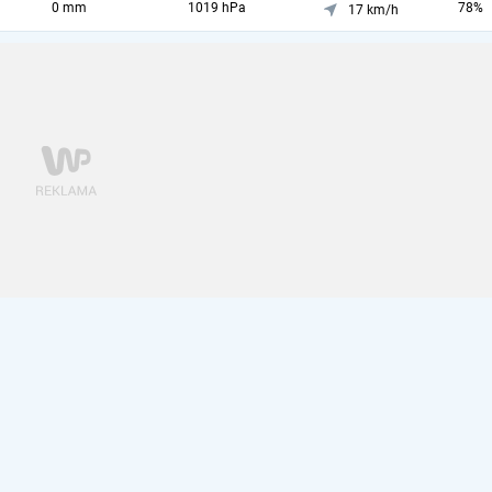
0 mm
1019 hPa
78%
17 km/h