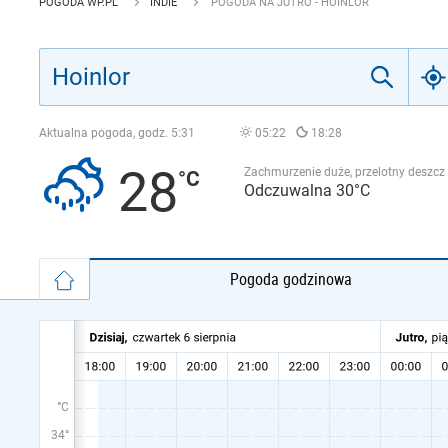
POGODA WP.PL
INDIE
POGODA NA JUTRO - HOINLOR
Aktualna pogoda, godz.
5:31
05:22
18:28
28
Zachmurzenie duże, przelotny deszcz
Odczuwalna 30°C
Pogoda godzinowa
°C
34°