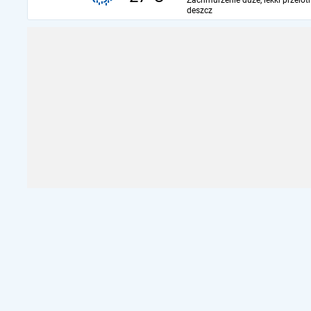
Zachmurzenie duże, lekki przelot
deszcz