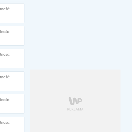
tność:
tność:
tność:
tność:
tność:
tność: