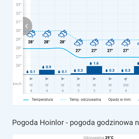
33°
32°
31°
30°
29°
28°
27°
26°
km/h
Temperatura
Temp. odczuwalna
Opady w mm:
Pogoda Hoinlor - pogoda godzinowa na
Odczuwalna
29°C