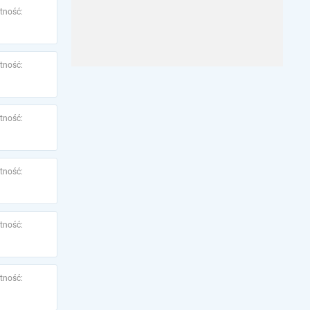
tność:
tność:
tność:
tność:
tność:
tność: