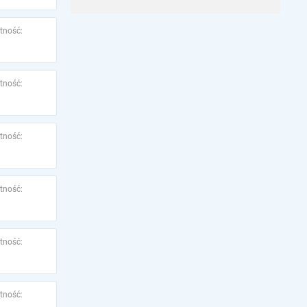
tność:
tność:
tność:
tność:
tność:
tność: