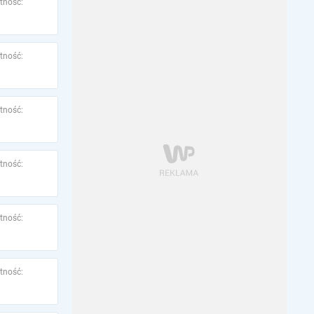
tność:
tność:
tność:
tność:
tność:
tność: