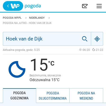
Trwa ładowanie
POLSKA
POGODA WP.PL
NIDERLANDY
POGODA NA JUTRO - HOEK VAN DE DIJK
EUROPA
ŚWIAT
Aktualna pogoda, godz.
5:25
06:20
21:22
JAKOŚĆ POWIETRZA
15
Bezchmurnie, słonecznie
Odczuwalna 15°C
POGODA
POGODA
POGODA NA
GODZINOWA
DŁUGOTERMINOWA
WEEKEND