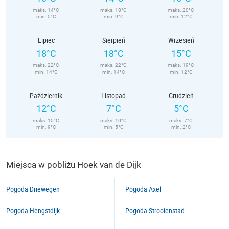
maks. 14°C
maks. 18°C
maks. 20°C
min. 5°C
min. 9°C
min. 12°C
Lipiec
Sierpień
Wrzesień
18°C
18°C
15°C
maks. 22°C
maks. 22°C
maks. 19°C
min. 14°C
min. 14°C
min. 12°C
Październik
Listopad
Grudzień
12°C
7°C
5°C
maks. 15°C
maks. 10°C
maks. 7°C
min. 9°C
min. 5°C
min. 2°C
Miejsca w pobliżu Hoek van de Dijk
Pogoda Driewegen
Pogoda Axel
Pogoda Hengstdijk
Pogoda Strooienstad