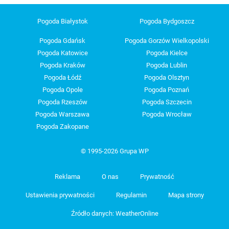
Pogoda Białystok
Pogoda Bydgoszcz
Pogoda Gdańsk
Pogoda Gorzów Wielkopolski
Pogoda Katowice
Pogoda Kielce
Pogoda Kraków
Pogoda Lublin
Pogoda Łódź
Pogoda Olsztyn
Pogoda Opole
Pogoda Poznań
Pogoda Rzeszów
Pogoda Szczecin
Pogoda Warszawa
Pogoda Wrocław
Pogoda Zakopane
© 1995-2026 Grupa WP
Reklama
O nas
Prywatność
Ustawienia prywatności
Regulamin
Mapa strony
Źródło danych: WeatherOnline