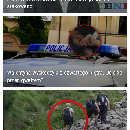
atakowano
Walentyna wyskoczyła z czwartego piętra. Uciekła
przed gwałtem?