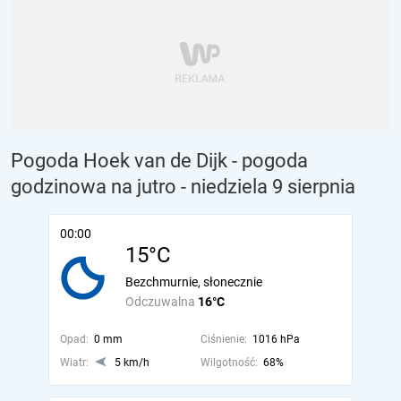
Pogoda Hoek van de Dijk - pogoda
godzinowa na jutro
- niedziela 9 sierpnia
00:00
15°C
Bezchmurnie, słonecznie
Odczuwalna
16°C
Opad:
0 mm
Ciśnienie:
1016 hPa
Wiatr:
5 km/h
Wilgotność:
68%