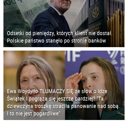
Odsetki od pieniędzy, których klient nie dostał.
Polskie państwo stanęło po stronie banków
Ewa Woydyłło TŁUMACZY SIĘ ze słów o Idze
Świątek i pogrąża się jeszcze bardziej? "Ta
dziewczyna troszkę straciła panowanie nad sobą.
I to nie jest pogardliwe"