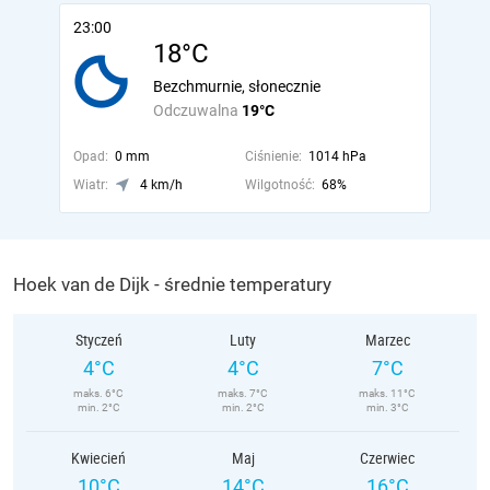
23:00
18°C
Bezchmurnie, słonecznie
Odczuwalna
19°C
Opad:
0 mm
Ciśnienie:
1014 hPa
Wiatr:
4 km/h
Wilgotność:
68%
Hoek van de Dijk - średnie temperatury
Styczeń
Luty
Marzec
4°C
4°C
7°C
maks. 6°C
maks. 7°C
maks. 11°C
min. 2°C
min. 2°C
min. 3°C
Kwiecień
Maj
Czerwiec
10°C
14°C
16°C