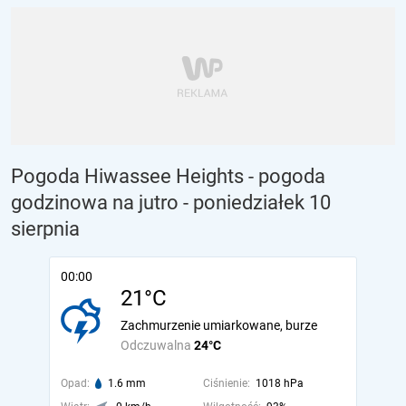
Pogoda Hiwassee Heights - pogoda
godzinowa na jutro
- poniedziałek 10
sierpnia
00:00
21°C
Zachmurzenie umiarkowane, burze
Odczuwalna
24°C
Opad:
1.6 mm
Ciśnienie:
1018 hPa