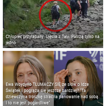
Chłopiec przyłapany. Ujęcia z Tatr. Patrzą tylko na
jedno
Ewa Woydyłło TŁUMACZY SIĘ ze słów o Idze
Świątek i pogrąża się jeszcze bardziej? "Ta
dziewczyna troszkę straciła panowanie nad sobą.
I to nie jest pogardliwe"