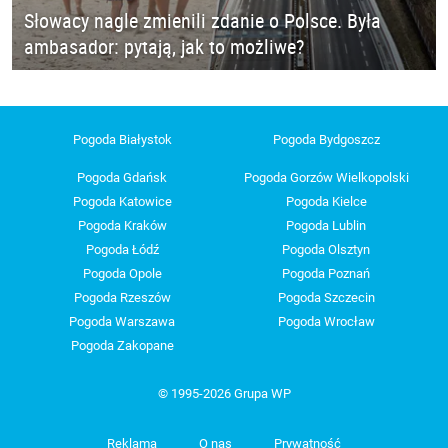
Słowacy nagle zmienili zdanie o Polsce. Była
ambasador: pytają, jak to możliwe?
Pogoda Białystok
Pogoda Bydgoszcz
Pogoda Gdańsk
Pogoda Gorzów Wielkopolski
Pogoda Katowice
Pogoda Kielce
Pogoda Kraków
Pogoda Lublin
Pogoda Łódź
Pogoda Olsztyn
Pogoda Opole
Pogoda Poznań
Pogoda Rzeszów
Pogoda Szczecin
Pogoda Warszawa
Pogoda Wrocław
Pogoda Zakopane
© 1995-2026 Grupa WP
Reklama
O nas
Prywatność