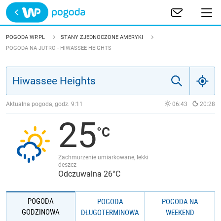
Trwa ładowanie
POLSKA
POGODA WP.PL
STANY ZJEDNOCZONE AMERYKI
POGODA NA JUTRO - HIWASSEE HEIGHTS
EUROPA
ŚWIAT
Aktualna pogoda, godz.
9:11
06:43
20:28
JAKOŚĆ POWIETRZA
25
Zachmurzenie umiarkowane, lekki
deszcz
Odczuwalna 26°C
POGODA
POGODA
POGODA NA
GODZINOWA
DŁUGOTERMINOWA
WEEKEND