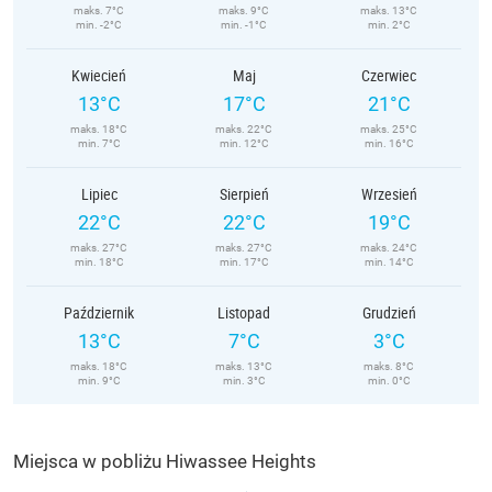
maks. 7°C
maks. 9°C
maks. 13°C
min. -2°C
min. -1°C
min. 2°C
Kwiecień
Maj
Czerwiec
13°C
17°C
21°C
maks. 18°C
maks. 22°C
maks. 25°C
min. 7°C
min. 12°C
min. 16°C
Lipiec
Sierpień
Wrzesień
22°C
22°C
19°C
maks. 27°C
maks. 27°C
maks. 24°C
min. 18°C
min. 17°C
min. 14°C
Październik
Listopad
Grudzień
13°C
7°C
3°C
maks. 18°C
maks. 13°C
maks. 8°C
min. 9°C
min. 3°C
min. 0°C
Miejsca w pobliżu Hiwassee Heights