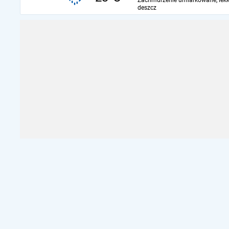
Zachmurzenie umiarkowane, lekk
deszcz