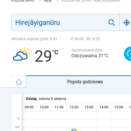
POGODA WP.PL
INDIE
POGODA NA JUTRO - HIREJĀYIGANŪRU
Aktualna pogoda, godz.
8:43
06:08
18:52
29
Zachmurzenie duże
Odczuwalna 31°C
Pogoda godzinowa
°C
34°