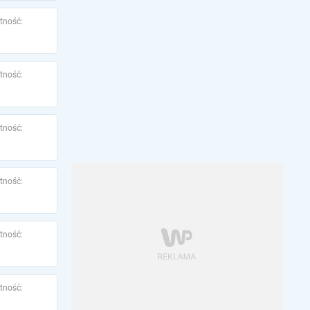
tność:
tność:
tność:
tność:
tność:
tność: