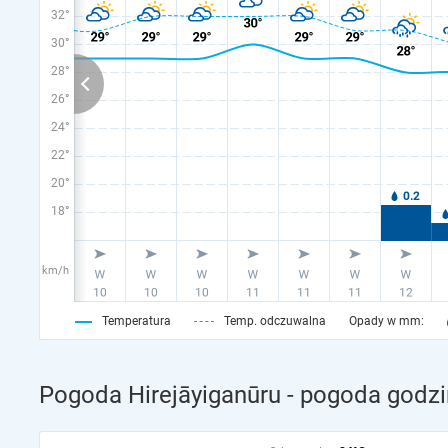
32°
30°
28°
26°
24°
22°
20°
18°
km/h
Temperatura
Temp. odczuwalna
Opady w mm:
Pogoda Hirejāyiganūru - pogoda godzi