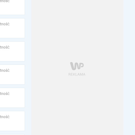
tność:
tność:
tność:
tność:
tność:
tność: