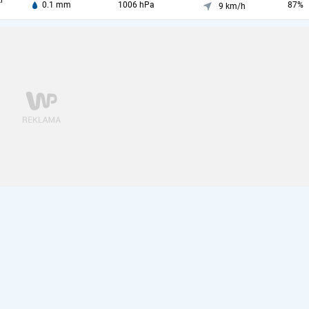
i
0.1 mm
1006 hPa
87%
9 km/h