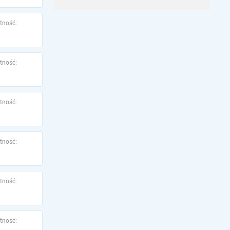
tność:
tność:
tność:
tność:
tność:
tność: