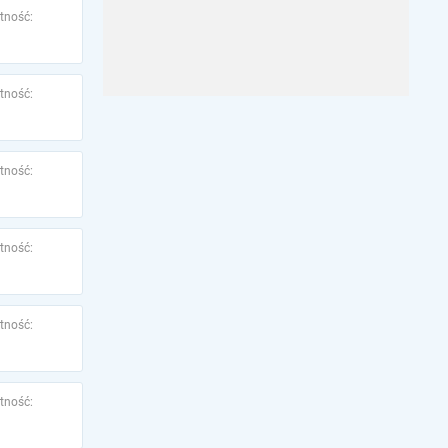
tność:
tność:
tność:
tność:
tność:
tność: