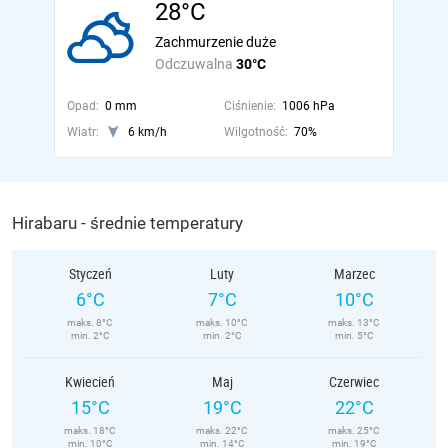
28°C
Zachmurzenie duże
Odczuwalna
30°C
Opad:
0 mm
Ciśnienie:
1006 hPa
Wiatr:
6 km/h
Wilgotność:
70%
Hirabaru - średnie temperatury
Styczeń
Luty
Marzec
6°C
7°C
10°C
maks. 8°C
maks. 10°C
maks. 13°C
min. 2°C
min. 2°C
min. 5°C
Kwiecień
Maj
Czerwiec
15°C
19°C
22°C
maks. 18°C
maks. 22°C
maks. 25°C
min. 10°C
min. 14°C
min. 19°C