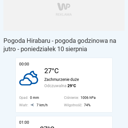
Pogoda Hirabaru - pogoda godzinowa na
jutro
- poniedziałek 10 sierpnia
00:00
27°C
Zachmurzenie duże
Odczuwalna
29°C
Opad:
0 mm
Ciśnienie:
1006 hPa
Wiatr:
7 km/h
Wilgotność:
74%
01:00