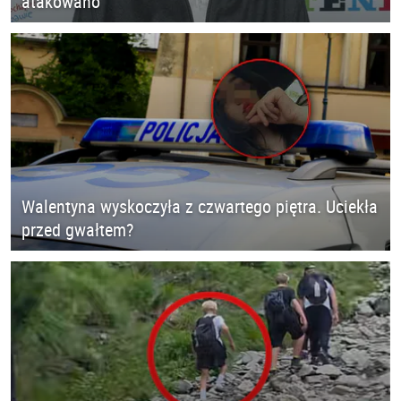
atakowano
Walentyna wyskoczyła z czwartego piętra. Uciekła
przed gwałtem?