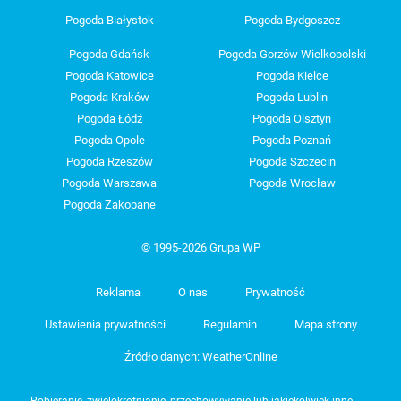
Pogoda Białystok
Pogoda Bydgoszcz
Pogoda Gdańsk
Pogoda Gorzów Wielkopolski
Pogoda Katowice
Pogoda Kielce
Pogoda Kraków
Pogoda Lublin
Pogoda Łódź
Pogoda Olsztyn
Pogoda Opole
Pogoda Poznań
Pogoda Rzeszów
Pogoda Szczecin
Pogoda Warszawa
Pogoda Wrocław
Pogoda Zakopane
© 1995-2026 Grupa WP
Reklama
O nas
Prywatność
Ustawienia prywatności
Regulamin
Mapa strony
Źródło danych: WeatherOnline
Pobieranie, zwielokrotnianie, przechowywanie lub jakiekolwiek inne