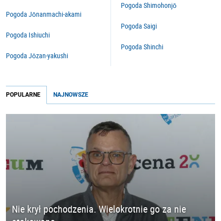
Pogoda Shimohonjō
Pogoda Jōnanmachi-akami
Pogoda Saigi
Pogoda Ishiuchi
Pogoda Shinchi
Pogoda Jōzan-yakushi
POPULARNE
NAJNOWSZE
Nie krył pochodzenia. Wielokrotnie go za nie