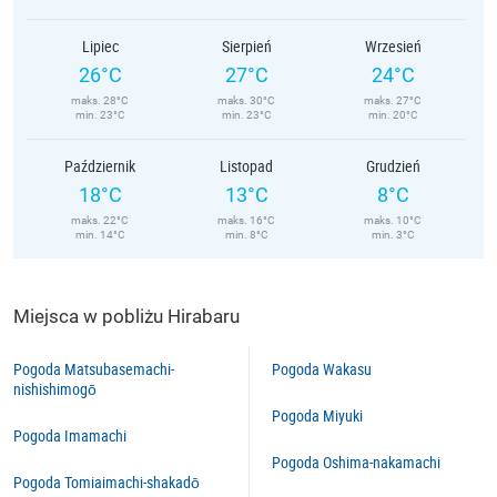
Lipiec
Sierpień
Wrzesień
26°C
27°C
24°C
maks. 28°C
maks. 30°C
maks. 27°C
min. 23°C
min. 23°C
min. 20°C
Październik
Listopad
Grudzień
18°C
13°C
8°C
maks. 22°C
maks. 16°C
maks. 10°C
min. 14°C
min. 8°C
min. 3°C
Miejsca w pobliżu Hirabaru
Pogoda Matsubasemachi-
Pogoda Wakasu
nishishimogō
Pogoda Miyuki
Pogoda Imamachi
Pogoda Oshima-nakamachi
Pogoda Tomiaimachi-shakadō