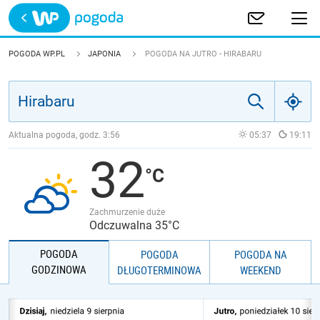
Trwa ładowanie
POLSKA
POGODA WP.PL
JAPONIA
POGODA NA JUTRO - HIRABARU
EUROPA
ŚWIAT
Aktualna pogoda, godz.
3:56
05:37
19:11
32
JAKOŚĆ POWIETRZA
Zachmurzenie duże
Odczuwalna 35°C
POGODA
POGODA
POGODA NA
GODZINOWA
DŁUGOTERMINOWA
WEEKEND