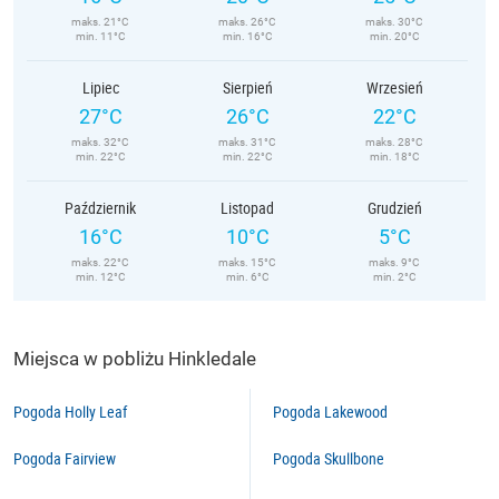
maks. 21°C
maks. 26°C
maks. 30°C
min. 11°C
min. 16°C
min. 20°C
Lipiec
Sierpień
Wrzesień
27°C
26°C
22°C
maks. 32°C
maks. 31°C
maks. 28°C
min. 22°C
min. 22°C
min. 18°C
Październik
Listopad
Grudzień
16°C
10°C
5°C
maks. 22°C
maks. 15°C
maks. 9°C
min. 12°C
min. 6°C
min. 2°C
Miejsca w pobliżu Hinkledale
Pogoda Holly Leaf
Pogoda Lakewood
Pogoda Fairview
Pogoda Skullbone