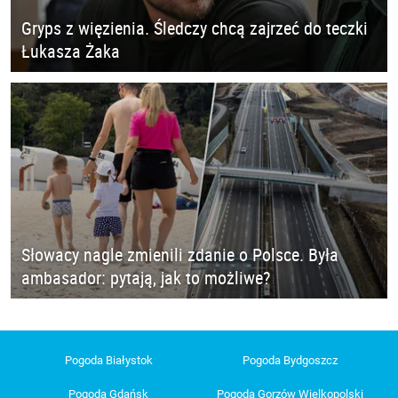
Gryps z więzienia. Śledczy chcą zajrzeć do teczki
Łukasza Żaka
Słowacy nagle zmienili zdanie o Polsce. Była
ambasador: pytają, jak to możliwe?
Pogoda Białystok
Pogoda Bydgoszcz
Pogoda Gdańsk
Pogoda Gorzów Wielkopolski