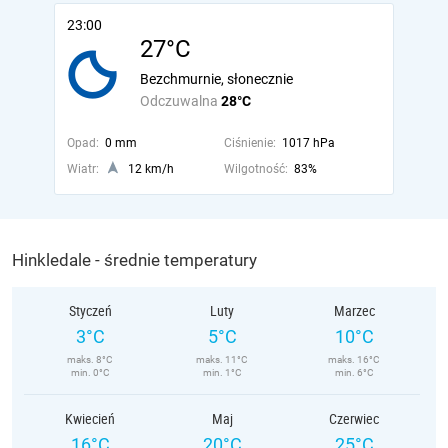
23:00
27°C
Bezchmurnie, słonecznie
Odczuwalna
28°C
Opad:
0 mm
Ciśnienie:
1017 hPa
Wiatr:
12 km/h
Wilgotność:
83%
Hinkledale - średnie temperatury
Styczeń
Luty
Marzec
3°C
5°C
10°C
maks. 8°C
maks. 11°C
maks. 16°C
min. 0°C
min. 1°C
min. 6°C
Kwiecień
Maj
Czerwiec
16°C
20°C
25°C