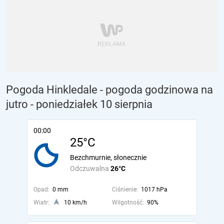
Pogoda Hinkledale - pogoda godzinowa na
jutro
- poniedziałek 10 sierpnia
00:00
25°C
Bezchmurnie, słonecznie
Odczuwalna
26°C
Opad:
0 mm
Ciśnienie:
1017 hPa
Wiatr:
10 km/h
Wilgotność:
90%