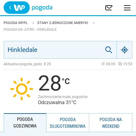
Trwa ładowanie
POLSKA
POGODA WP.PL
STANY ZJEDNOCZONE AMERYKI
POGODA NA JUTRO - HINKLEDALE
EUROPA
ŚWIAT
Aktualna pogoda, godz.
8:29
06:09
19:53
JAKOŚĆ POWIETRZA
28
Zachmurzenie małe, pogodnie
Odczuwalna 31°C
POGODA
POGODA
POGODA NA
GODZINOWA
DŁUGOTERMINOWA
WEEKEND