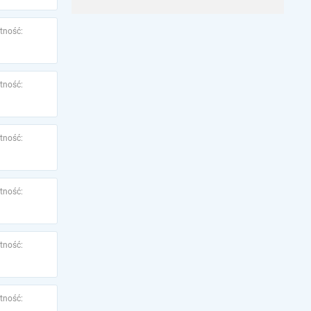
tność:
tność:
tność:
tność:
tność:
tność: