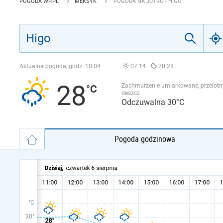
POGODA WP.PL
MEKSYK
POGODA NA JUTRO - HIGO
Aktualna pogoda, godz.
10:04
07:14
20:28
28
Zachmurzenie umiarkowane, przelotn
deszcz
Odczuwalna 30°C
Pogoda godzinowa
°C
30°