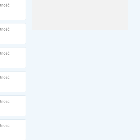
tność:
tność:
tność:
tność:
tność:
tność: