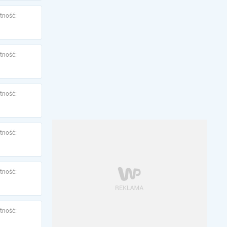
tność:
tność:
tność:
tność:
tność:
tność: