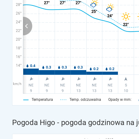
28°
26°
24°
22°
20°
18°
16°
14°
km/h
Temperatura
Temp. odczuwalna
Opady w mm:
Pogoda Higo - pogoda godzinowa na j