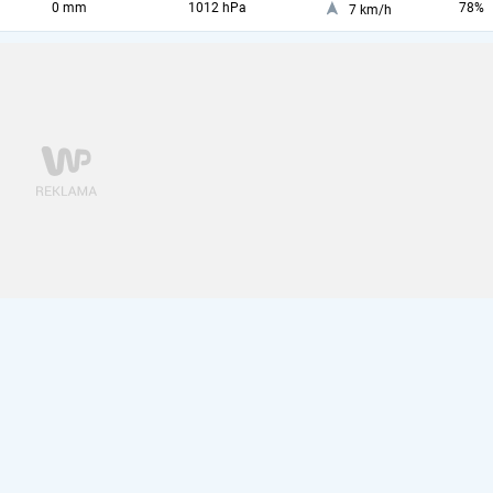
0 mm
1012 hPa
78%
7 km/h