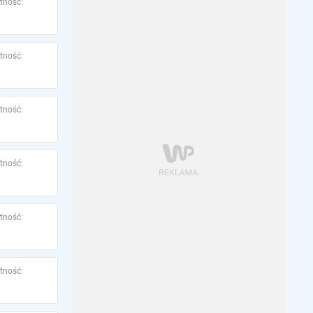
tność:
tność:
tność:
tność:
tność:
tność: