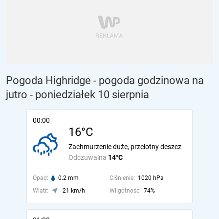
Pogoda Highridge - pogoda godzinowa na
jutro
- poniedziałek 10 sierpnia
00:00
16°C
Zachmurzenie duże, przelotny deszcz
Odczuwalna
14°C
Opad:
0.2 mm
Ciśnienie:
1020 hPa
Wiatr:
21 km/h
Wilgotność:
74%