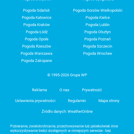
Pogoda Gdańsk
Pogoda Gorzów Wielkopolski
Pogoda Katowice
Pogoda Kielce
Pogoda Kraków
Pogoda Lublin
Pogoda Łódź
Pogoda Olsztyn
Pogoda Opole
Pogoda Poznań
Pogoda Rzeszów
Pogoda Szczecin
Pogoda Warszawa
Pogoda Wrocław
Pogoda Zakopane
© 1995-2026 Grupa WP
Reklama
O nas
Prywatność
Ustawienia prywatności
Regulamin
Mapa strony
Źródło danych: WeatherOnline
Pobieranie, zwielokrotnianie, przechowywanie lub jakiekolwiek inne
wykorzystywanie treści dostępnych w niniejszym serwisie - bez