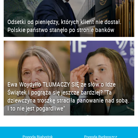
Odsetki od pieniędzy, których klient nie dostał.
Polskie państwo stanęło po stronie banków
Ewa Woydyłło TŁUMACZY SIĘ ze słów o Idze
Świątek i pogrąża się jeszcze bardziej? "Ta
dziewczyna troszkę straciła panowanie nad sobą.
I to nie jest pogardliwe"
Pogoda Białystok
Pogoda Bydgoszcz