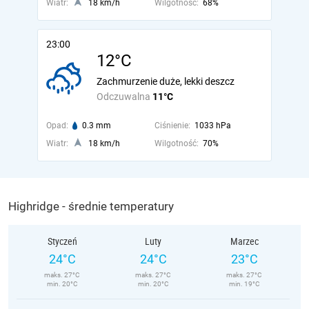
Wiatr:
18 km/h
Wilgotność:
68%
23:00
12°C
Zachmurzenie duże, lekki deszcz
Odczuwalna
11°C
Opad:
0.3 mm
Ciśnienie:
1033 hPa
Wiatr:
18 km/h
Wilgotność:
70%
Highridge - średnie temperatury
Styczeń
Luty
Marzec
24°C
24°C
23°C
maks. 27°C
maks. 27°C
maks. 27°C
min. 20°C
min. 20°C
min. 19°C