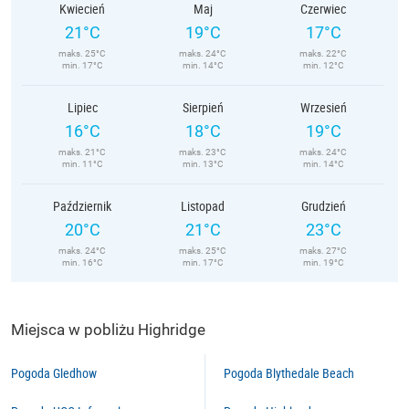
Kwiecień
Maj
Czerwiec
21°C
19°C
17°C
maks. 25°C
maks. 24°C
maks. 22°C
min. 17°C
min. 14°C
min. 12°C
Lipiec
Sierpień
Wrzesień
16°C
18°C
19°C
maks. 21°C
maks. 23°C
maks. 24°C
min. 11°C
min. 13°C
min. 14°C
Październik
Listopad
Grudzień
20°C
21°C
23°C
maks. 24°C
maks. 25°C
maks. 27°C
min. 16°C
min. 17°C
min. 19°C
Miejsca w pobliżu Highridge
Pogoda Gledhow
Pogoda Blythedale Beach