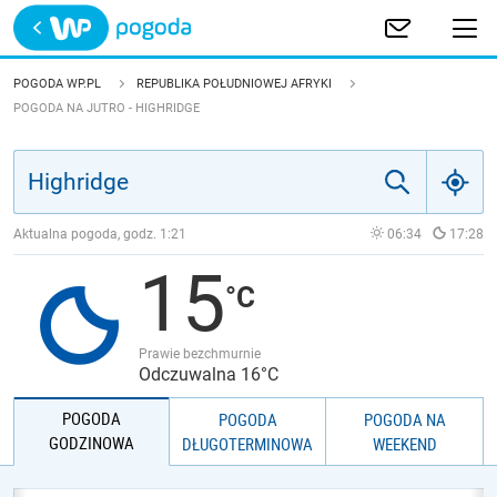
Trwa ładowanie
POLSKA
POGODA WP.PL
REPUBLIKA POŁUDNIOWEJ AFRYKI
POGODA NA JUTRO - HIGHRIDGE
EUROPA
ŚWIAT
Aktualna pogoda, godz.
1:21
06:34
17:28
JAKOŚĆ POWIETRZA
15
Prawie bezchmurnie
Odczuwalna 16°C
POGODA
POGODA
POGODA NA
GODZINOWA
DŁUGOTERMINOWA
WEEKEND