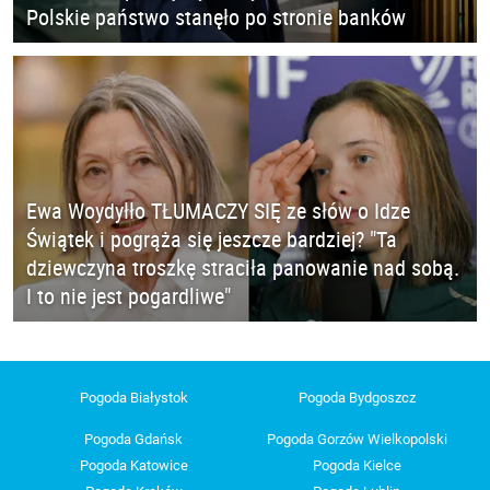
Polskie państwo stanęło po stronie banków
Ewa Woydyłło TŁUMACZY SIĘ ze słów o Idze
Świątek i pogrąża się jeszcze bardziej? "Ta
dziewczyna troszkę straciła panowanie nad sobą.
I to nie jest pogardliwe"
Pogoda Białystok
Pogoda Bydgoszcz
Pogoda Gdańsk
Pogoda Gorzów Wielkopolski
Pogoda Katowice
Pogoda Kielce