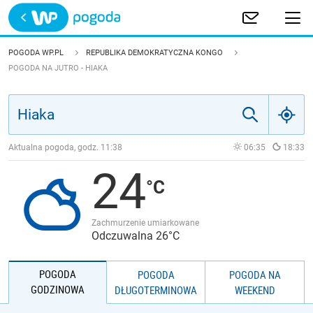
Trwa ładowanie
POLSKA
POGODA WP.PL
REPUBLIKA DEMOKRATYCZNA KONGO
POGODA NA JUTRO - HIAKA
EUROPA
ŚWIAT
Aktualna pogoda, godz.
11:38
06:35
18:33
JAKOŚĆ POWIETRZA
24
Zachmurzenie umiarkowane
Odczuwalna 26°C
POGODA
POGODA
POGODA NA
GODZINOWA
DŁUGOTERMINOWA
WEEKEND