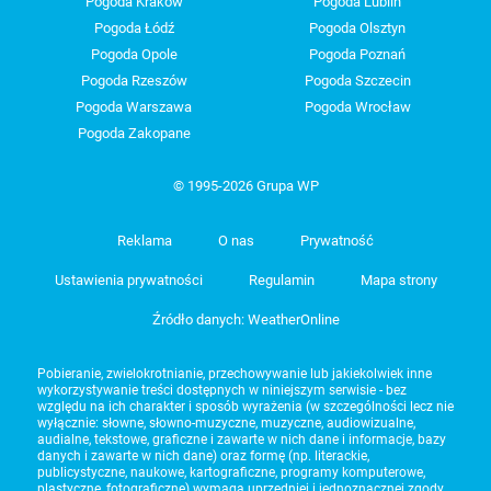
Pogoda Kraków
Pogoda Lublin
Pogoda Łódź
Pogoda Olsztyn
Pogoda Opole
Pogoda Poznań
Pogoda Rzeszów
Pogoda Szczecin
Pogoda Warszawa
Pogoda Wrocław
Pogoda Zakopane
© 1995-2026 Grupa WP
Reklama
O nas
Prywatność
Ustawienia prywatności
Regulamin
Mapa strony
Źródło danych: WeatherOnline
Pobieranie, zwielokrotnianie, przechowywanie lub jakiekolwiek inne
wykorzystywanie treści dostępnych w niniejszym serwisie - bez
względu na ich charakter i sposób wyrażenia (w szczególności lecz nie
wyłącznie: słowne, słowno-muzyczne, muzyczne, audiowizualne,
audialne, tekstowe, graficzne i zawarte w nich dane i informacje, bazy
danych i zawarte w nich dane) oraz formę (np. literackie,
publicystyczne, naukowe, kartograficzne, programy komputerowe,
plastyczne, fotograficzne) wymaga uprzedniej i jednoznacznej zgody