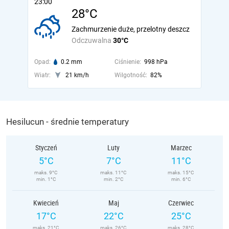
23:00
28°C
Zachmurzenie duże, przelotny deszcz
Odczuwalna
30°C
Opad:
0.2 mm
Ciśnienie:
998 hPa
Wiatr:
21 km/h
Wilgotność:
82%
Hesilucun - średnie temperatury
Styczeń
Luty
Marzec
5°C
7°C
11°C
maks. 9°C
maks. 11°C
maks. 15°C
min. 1°C
min. 2°C
min. 6°C
Kwiecień
Maj
Czerwiec
17°C
22°C
25°C
maks. 21°C
maks. 26°C
maks. 28°C