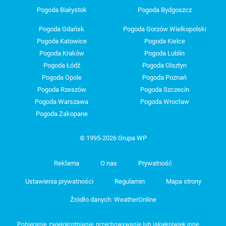
Pogoda Białystok
Pogoda Bydgoszcz
Pogoda Gdańsk
Pogoda Gorzów Wielkopolski
Pogoda Katowice
Pogoda Kielce
Pogoda Kraków
Pogoda Lublin
Pogoda Łódź
Pogoda Olsztyn
Pogoda Opole
Pogoda Poznań
Pogoda Rzeszów
Pogoda Szczecin
Pogoda Warszawa
Pogoda Wrocław
Pogoda Zakopane
© 1995-2026 Grupa WP
Reklama
O nas
Prywatność
Ustawienia prywatności
Regulamin
Mapa strony
Źródło danych: WeatherOnline
Pobieranie, zwielokrotnianie, przechowywanie lub jakiekolwiek inne