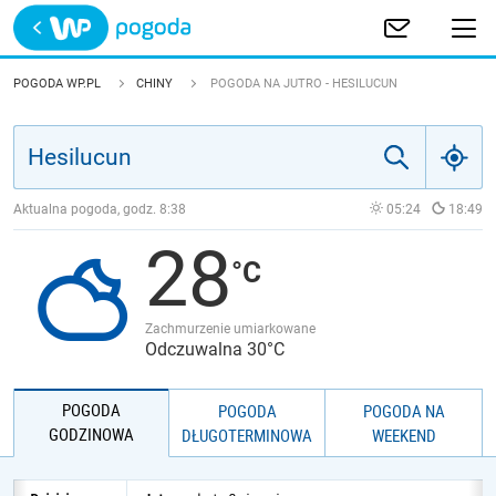
Trwa ładowanie
POLSKA
POGODA WP.PL
CHINY
POGODA NA JUTRO - HESILUCUN
EUROPA
ŚWIAT
Aktualna pogoda, godz.
8:38
05:24
18:49
28
JAKOŚĆ POWIETRZA
Zachmurzenie umiarkowane
Odczuwalna 30°C
POGODA
POGODA
POGODA NA
GODZINOWA
DŁUGOTERMINOWA
WEEKEND