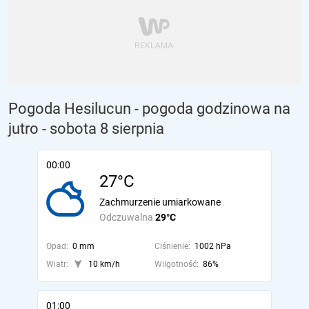
Pogoda Hesilucun - pogoda godzinowa na
jutro
- sobota 8 sierpnia
00:00
27°C
Zachmurzenie umiarkowane
Odczuwalna
29°C
Opad:
0 mm
Ciśnienie:
1002 hPa
Wiatr:
10 km/h
Wilgotność:
86%
01:00