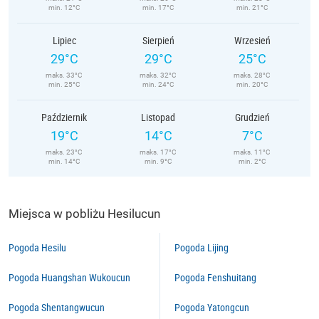
min. 12°C
min. 17°C
min. 21°C
Lipiec
Sierpień
Wrzesień
29°C
29°C
25°C
maks. 33°C
maks. 32°C
maks. 28°C
min. 25°C
min. 24°C
min. 20°C
Październik
Listopad
Grudzień
19°C
14°C
7°C
maks. 23°C
maks. 17°C
maks. 11°C
min. 14°C
min. 9°C
min. 2°C
Miejsca w pobliżu Hesilucun
Pogoda Hesilu
Pogoda Lijing
Pogoda Huangshan Wukoucun
Pogoda Fenshuitang
Pogoda Shentangwucun
Pogoda Yatongcun