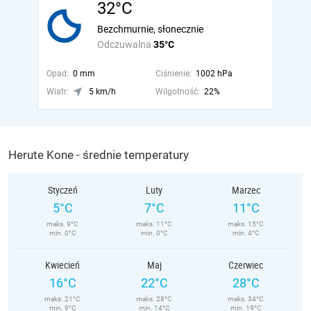
32°C
Bezchmurnie, słonecznie
Odczuwalna
35°C
Opad:
0 mm
Ciśnienie:
1002 hPa
Wiatr:
5 km/h
Wilgotność:
22%
Herute Kone - średnie temperatury
Styczeń
Luty
Marzec
5°C
7°C
11°C
maks. 9°C
maks. 11°C
maks. 15°C
min. 0°C
min. 0°C
min. 4°C
Kwiecień
Maj
Czerwiec
16°C
22°C
28°C
maks. 21°C
maks. 28°C
maks. 34°C
min. 9°C
min. 14°C
min. 19°C