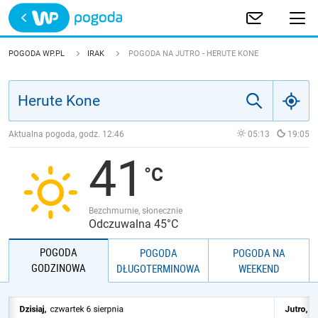
Trwa ładowanie
POLSKA
POGODA WP.PL
IRAK
POGODA NA JUTRO - HERUTE KONE
EUROPA
ŚWIAT
Aktualna pogoda, godz.
12:46
05:13
19:05
41
JAKOŚĆ POWIETRZA
Bezchmurnie, słonecznie
Odczuwalna 45°C
POGODA
POGODA
POGODA NA
GODZINOWA
DŁUGOTERMINOWA
WEEKEND