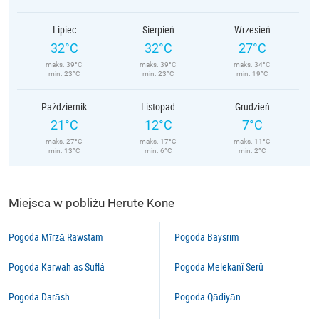
Lipiec
Sierpień
Wrzesień
32°C
32°C
27°C
maks. 39°C
maks. 39°C
maks. 34°C
min. 23°C
min. 23°C
min. 19°C
Październik
Listopad
Grudzień
21°C
12°C
7°C
maks. 27°C
maks. 17°C
maks. 11°C
min. 13°C
min. 6°C
min. 2°C
Miejsca w pobliżu Herute Kone
Pogoda Mīrzā Rawstam
Pogoda Baysrim
Pogoda Karwah as Suflá
Pogoda Melekanî Serû
Pogoda Darāsh
Pogoda Qādiyān