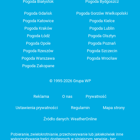
Pogoda Białystok
Pogoda Bydgoszcz
Pogoda Gdańsk
Pogoda Gorzów Wielkopolski
Pogoda Katowice
Pogoda Kielce
Pogoda Kraków
Pogoda Lublin
Pogoda Łódź
Pogoda Olsztyn
Pogoda Opole
Pogoda Poznań
Pogoda Rzeszów
Pogoda Szczecin
Pogoda Warszawa
Pogoda Wrocław
Pogoda Zakopane
© 1995-2026 Grupa WP
Reklama
O nas
Prywatność
Ustawienia prywatności
Regulamin
Mapa strony
Źródło danych: WeatherOnline
Pobieranie, zwielokrotnianie, przechowywanie lub jakiekolwiek inne
wykorzystywanie treści dostępnych w niniejszym serwisie - bez