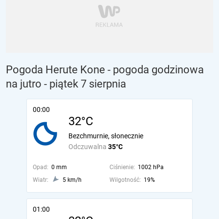
Pogoda Herute Kone - pogoda godzinowa
na jutro
- piątek 7 sierpnia
00:00
32°C
Bezchmurnie, słonecznie
Odczuwalna
35°C
Opad:
0 mm
Ciśnienie:
1002 hPa
Wiatr:
5 km/h
Wilgotność:
19%
01:00