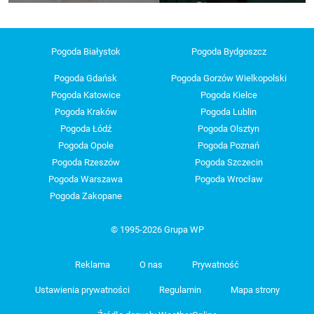
Pogoda Białystok
Pogoda Bydgoszcz
Pogoda Gdańsk
Pogoda Gorzów Wielkopolski
Pogoda Katowice
Pogoda Kielce
Pogoda Kraków
Pogoda Lublin
Pogoda Łódź
Pogoda Olsztyn
Pogoda Opole
Pogoda Poznań
Pogoda Rzeszów
Pogoda Szczecin
Pogoda Warszawa
Pogoda Wrocław
Pogoda Zakopane
© 1995-2026 Grupa WP
Reklama
O nas
Prywatność
Ustawienia prywatności
Regulamin
Mapa strony