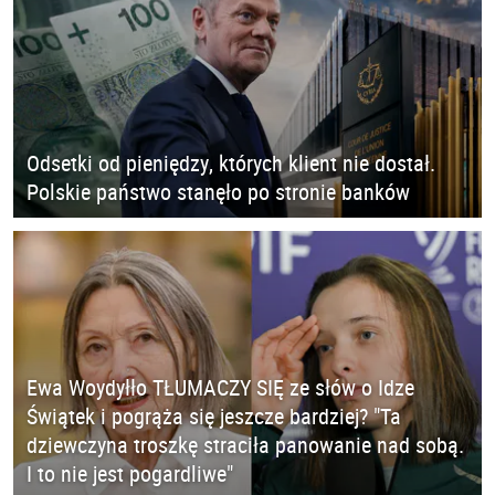
Odsetki od pieniędzy, których klient nie dostał.
Polskie państwo stanęło po stronie banków
Ewa Woydyłło TŁUMACZY SIĘ ze słów o Idze
Świątek i pogrąża się jeszcze bardziej? "Ta
dziewczyna troszkę straciła panowanie nad sobą.
I to nie jest pogardliwe"