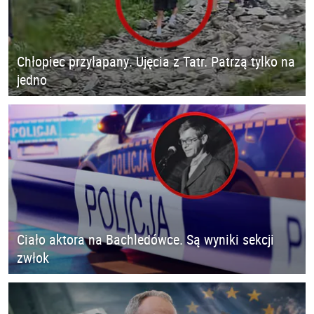
Chłopiec przyłapany. Ujęcia z Tatr. Patrzą tylko na
jedno
Ciało aktora na Bachledówce. Są wyniki sekcji
zwłok