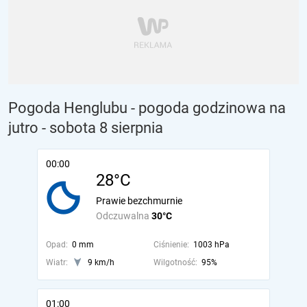
Pogoda Henglubu - pogoda godzinowa na
jutro
- sobota 8 sierpnia
00:00
28°C
Prawie bezchmurnie
Odczuwalna
30°C
Opad:
0 mm
Ciśnienie:
1003 hPa
Wiatr:
9 km/h
Wilgotność:
95%
01:00