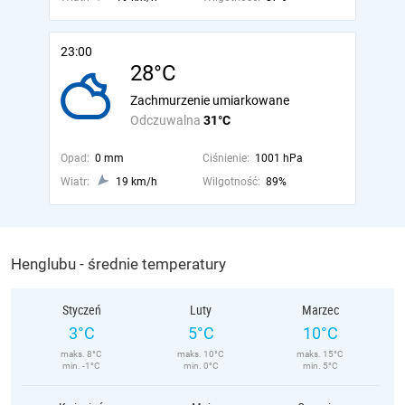
23:00
28°C
Zachmurzenie umiarkowane
Odczuwalna
31°C
Opad:
0 mm
Ciśnienie:
1001 hPa
Wiatr:
19 km/h
Wilgotność:
89%
Henglubu - średnie temperatury
Styczeń
Luty
Marzec
3°C
5°C
10°C
maks. 8°C
maks. 10°C
maks. 15°C
min. -1°C
min. 0°C
min. 5°C