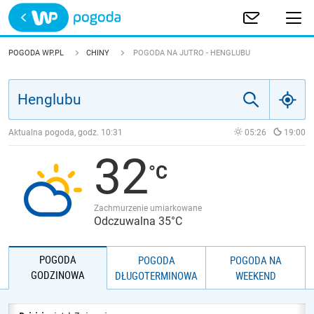
Trwa ładowanie
POLSKA
POGODA WP.PL
CHINY
POGODA NA JUTRO - HENGLUBU
EUROPA
ŚWIAT
Aktualna pogoda, godz.
10:31
05:26
19:00
32
JAKOŚĆ POWIETRZA
Zachmurzenie umiarkowane
Odczuwalna 35°C
POGODA
POGODA
POGODA NA
GODZINOWA
DŁUGOTERMINOWA
WEEKEND