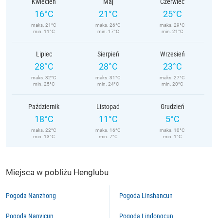
Kwiecień
Maj
Czerwiec
16°C
21°C
25°C
maks. 21°C
maks. 26°C
maks. 29°C
min. 11°C
min. 17°C
min. 21°C
Lipiec
Sierpień
Wrzesień
28°C
28°C
23°C
maks. 32°C
maks. 31°C
maks. 27°C
min. 25°C
min. 24°C
min. 20°C
Październik
Listopad
Grudzień
18°C
11°C
5°C
maks. 22°C
maks. 16°C
maks. 10°C
min. 13°C
min. 7°C
min. 1°C
Miejsca w pobliżu Henglubu
Pogoda Nanzhong
Pogoda Linshancun
Pogoda Nanyicun
Pogoda Lindongcun