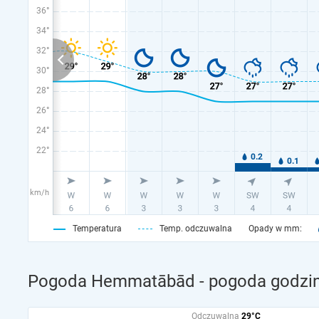
36°
34°
32°
30°
28°
26°
24°
22°
km/h
Temperatura
Temp. odczuwalna
Opady w mm:
Pogoda Hemmatābād - pogoda godzin
Odczuwalna
29°C