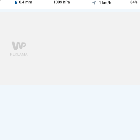
i
0.4 mm
1009 hPa
84%
1 km/h