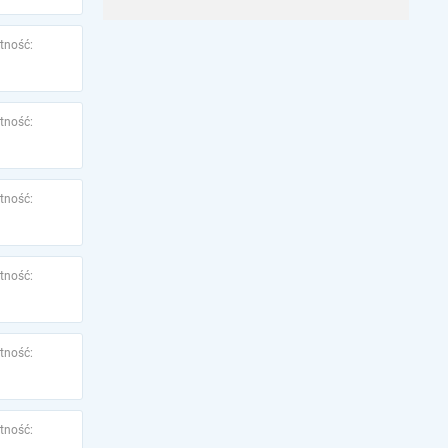
tność:
tność:
tność:
tność:
tność:
tność: