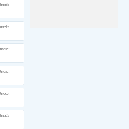
tność:
tność:
tność:
tność:
tność:
tność: