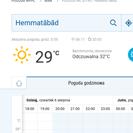
POGODA WP.PL
IRAN
POGODA NA JUTRO - HEMMATĀBĀD
Aktualna pogoda, godz.
5:55
06:11
20:03
29
Bezchmurnie, słonecznie
Odczuwalna 32°C
Pogoda godzinowa
°C
38°