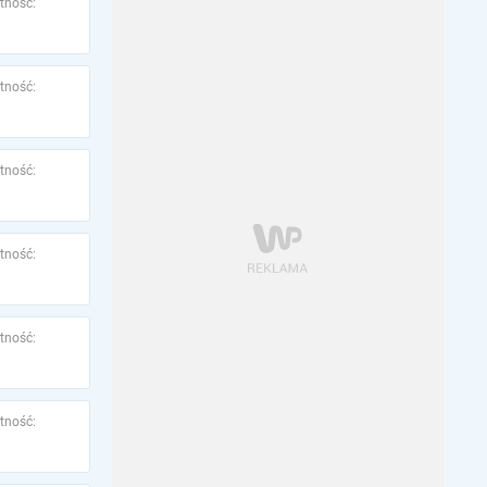
tność:
tność:
tność:
tność:
tność:
tność: