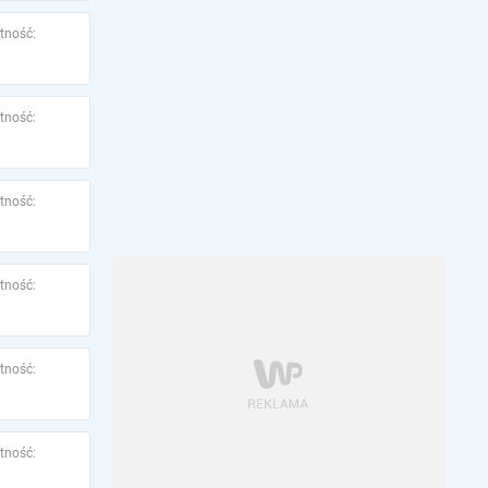
tność:
tność:
tność:
tność:
tność:
tność: