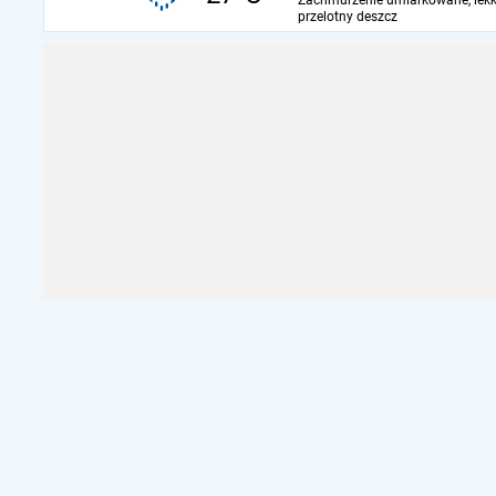
Zachmurzenie umiarkowane, lekk
przelotny deszcz