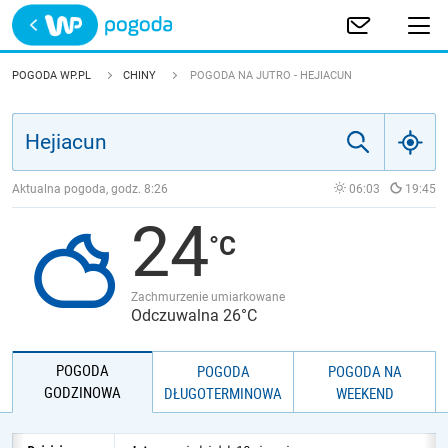
Trwa ładowanie
POLSKA
POGODA WP.PL
CHINY
POGODA NA JUTRO - HEJIACUN
EUROPA
ŚWIAT
Aktualna pogoda, godz.
8:26
06:03
19:45
24
JAKOŚĆ POWIETRZA
Zachmurzenie umiarkowane
Odczuwalna 26°C
POGODA
POGODA
POGODA NA
GODZINOWA
DŁUGOTERMINOWA
WEEKEND