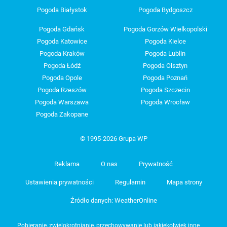
Pogoda Białystok
Pogoda Bydgoszcz
Pogoda Gdańsk
Pogoda Gorzów Wielkopolski
Pogoda Katowice
Pogoda Kielce
Pogoda Kraków
Pogoda Lublin
Pogoda Łódź
Pogoda Olsztyn
Pogoda Opole
Pogoda Poznań
Pogoda Rzeszów
Pogoda Szczecin
Pogoda Warszawa
Pogoda Wrocław
Pogoda Zakopane
© 1995-2026 Grupa WP
Reklama
O nas
Prywatność
Ustawienia prywatności
Regulamin
Mapa strony
Źródło danych: WeatherOnline
Pobieranie, zwielokrotnianie, przechowywanie lub jakiekolwiek inne