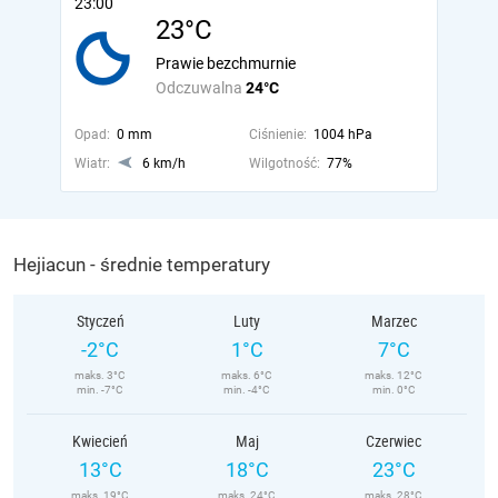
23:00
23°C
Prawie bezchmurnie
Odczuwalna
24°C
Opad:
0 mm
Ciśnienie:
1004 hPa
Wiatr:
6 km/h
Wilgotność:
77%
Hejiacun - średnie temperatury
Styczeń
Luty
Marzec
-2°C
1°C
7°C
maks. 3°C
maks. 6°C
maks. 12°C
min. -7°C
min. -4°C
min. 0°C
Kwiecień
Maj
Czerwiec
13°C
18°C
23°C
maks. 19°C
maks. 24°C
maks. 28°C