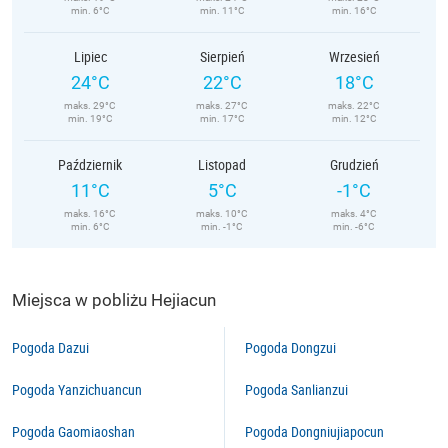
min. 6°C
min. 11°C
min. 16°C
Lipiec
Sierpień
Wrzesień
24°C
22°C
18°C
maks. 29°C
maks. 27°C
maks. 22°C
min. 19°C
min. 17°C
min. 12°C
Październik
Listopad
Grudzień
11°C
5°C
-1°C
maks. 16°C
maks. 10°C
maks. 4°C
min. 6°C
min. -1°C
min. -6°C
Miejsca w pobliżu Hejiacun
Pogoda Dazui
Pogoda Dongzui
Pogoda Yanzichuancun
Pogoda Sanlianzui
Pogoda Gaomiaoshan
Pogoda Dongniujiapocun