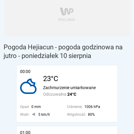
Pogoda Hejiacun - pogoda godzinowa na
jutro
- poniedziałek 10 sierpnia
00:00
23°C
Zachmurzenie umiarkowane
Odczuwalna
24°C
Opad:
0 mm
Ciśnienie:
1006 hPa
Wiatr:
5 km/h
Wilgotność:
80%
01:00