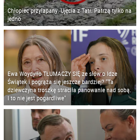
Chłopiec przyłapany. Ujęcia z Tatr. Patrzą tylko na
jedno
Ewa Woydyłło TŁUMACZY SIĘ ze słów o Idze
Świątek i pogrąża się jeszcze bardziej? "Ta
dziewczyna troszkę straciła panowanie nad sobą.
I to nie jest pogardliwe"