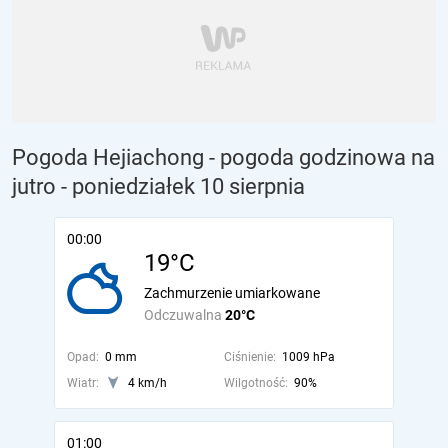
Pogoda Hejiachong - pogoda godzinowa na
jutro
- poniedziałek 10 sierpnia
00:00
19°C
Zachmurzenie umiarkowane
Odczuwalna
20°C
Opad:
0 mm
Ciśnienie:
1009 hPa
Wiatr:
4 km/h
Wilgotność:
90%
01:00