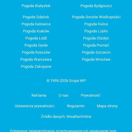
Pogoda Białystok
Pogoda Bydgoszcz
Pogoda Gdańsk
Pogoda Gorzów Wielkopolski
Pogoda Katowice
Pogoda Kielce
Pogoda Kraków
Pogoda Lublin
Pogoda Łódź
Pogoda Olsztyn
Pogoda Opole
Pogoda Poznań
Pogoda Rzeszów
Pogoda Szczecin
Pogoda Warszawa
Pogoda Wrocław
Pogoda Zakopane
© 1995-2026 Grupa WP
Reklama
O nas
Prywatność
Ustawienia prywatności
Regulamin
Mapa strony
Źródło danych: WeatherOnline
Pobieranie, zwielokrotnianie, przechowywanie lub jakiekolwiek inne