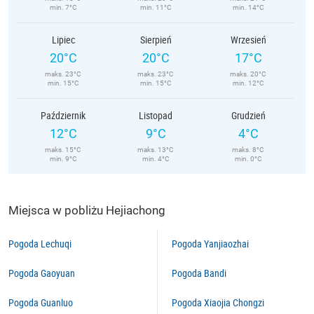
min. 7°C
min. 11°C
min. 14°C
Lipiec
Sierpień
Wrzesień
20°C
20°C
17°C
maks. 23°C
maks. 23°C
maks. 20°C
min. 15°C
min. 15°C
min. 12°C
Październik
Listopad
Grudzień
12°C
9°C
4°C
maks. 15°C
maks. 13°C
maks. 8°C
min. 9°C
min. 4°C
min. 0°C
Miejsca w pobliżu Hejiachong
Pogoda Lechuqi
Pogoda Yanjiaozhai
Pogoda Gaoyuan
Pogoda Bandi
Pogoda Guanluo
Pogoda Xiaojia Chongzi