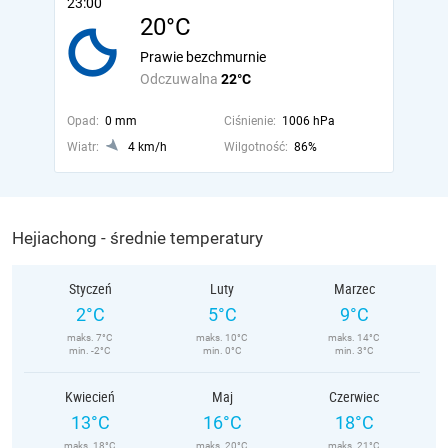
23:00
20°C
Prawie bezchmurnie
Odczuwalna
22°C
Opad:
0 mm
Ciśnienie:
1006 hPa
Wiatr:
4 km/h
Wilgotność:
86%
Hejiachong - średnie temperatury
Styczeń
Luty
Marzec
2°C
5°C
9°C
maks. 7°C
maks. 10°C
maks. 14°C
min. -2°C
min. 0°C
min. 3°C
Kwiecień
Maj
Czerwiec
13°C
16°C
18°C
maks. 18°C
maks. 20°C
maks. 21°C