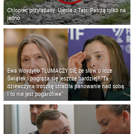
Chłopiec przyłapany. Ujęcia z Tatr. Patrzą tylko na
jedno
Ewa Woydyłło TŁUMACZY SIĘ ze słów o Idze
Świątek i pogrąża się jeszcze bardziej? "Ta
dziewczyna troszkę straciła panowanie nad sobą.
I to nie jest pogardliwe"