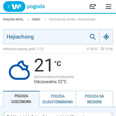
Trwa ładowanie
POLSKA
POGODA WP.PL
CHINY
POGODA NA JUTRO - HEJIACHONG
EUROPA
ŚWIAT
Aktualna pogoda, godz.
7:13
06:31
19:46
21
JAKOŚĆ POWIETRZA
Zachmurzenie umiarkowane
Odczuwalna 22°C
POGODA
POGODA
POGODA NA
GODZINOWA
DŁUGOTERMINOWA
WEEKEND