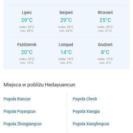
Lipiec
Sierpień
Wrzesień
29°C
29°C
25°C
maks. 33°C
maks. 33°C
maks. 28°C
min. 25°C
min. 25°C
min. 21°C
Październik
Listopad
Grudzień
20°C
14°C
8°C
maks. 23°C
maks. 18°C
maks. 12°C
min. 15°C
min. 9°C
min. 3°C
Miejsca w pobliżu Hedayuancun
Pogoda Biancun
Pogoda Chenli
Pogoda Puyangcun
Pogoda Xiangjia
Pogoda Zhongjiangcun
Pogoda Xiangfengcun