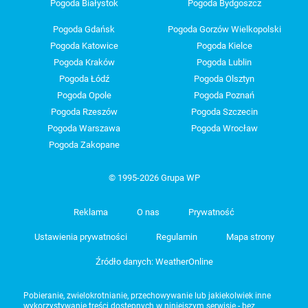
Pogoda Białystok
Pogoda Bydgoszcz
Pogoda Gdańsk
Pogoda Gorzów Wielkopolski
Pogoda Katowice
Pogoda Kielce
Pogoda Kraków
Pogoda Lublin
Pogoda Łódź
Pogoda Olsztyn
Pogoda Opole
Pogoda Poznań
Pogoda Rzeszów
Pogoda Szczecin
Pogoda Warszawa
Pogoda Wrocław
Pogoda Zakopane
© 1995-2026 Grupa WP
Reklama
O nas
Prywatność
Ustawienia prywatności
Regulamin
Mapa strony
Źródło danych: WeatherOnline
Pobieranie, zwielokrotnianie, przechowywanie lub jakiekolwiek inne
wykorzystywanie treści dostępnych w niniejszym serwisie - bez