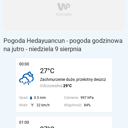
Pogoda Hedayuancun - pogoda godzinowa
na jutro
- niedziela 9 sierpnia
00:00
27°C
Zachmurzenie duże, przelotny deszcz
Odczuwalna
29°C
Opad:
0.3 mm
Ciśnienie:
997 hPa
Wiatr:
22 km/h
Wilgotność:
84%
01:00