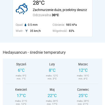
28°C
Zachmurzenie duże, przelotny deszcz
Odczuwalna
30°C
Opad:
0.5 mm
Ciśnienie:
985 hPa
Wiatr:
35 km/h
Wilgotność:
83%
Hedayuancun - średnie temperatury
Styczeń
Luty
Marzec
6°C
8°C
12°C
maks. 9°C
maks. 12°C
maks. 16°C
min. 1°C
min. 3°C
min. 6°C
Kwiecień
Maj
Czerwiec
17°C
22°C
25°C
maks. 21°C
maks. 26°C
maks. 28°C
min. 12°C
min. 17°C
min. 21°C