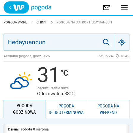
Trwa ładowanie
POLSKA
POGODA WP.PL
CHINY
POGODA NA JUTRO - HEDAYUANCUN
EUROPA
ŚWIAT
Aktualna pogoda, godz.
9:26
05:24
18:49
31
JAKOŚĆ POWIETRZA
Zachmurzenie duże
Odczuwalna 33°C
POGODA
POGODA
POGODA NA
GODZINOWA
DŁUGOTERMINOWA
WEEKEND