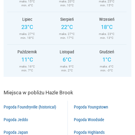
maks. 15°C
maks. 20°C
maks. 25°C
min. 4°C
min. 10°C
min. 15°C
Lipiec
Sierpień
Wrzesień
23°C
22°C
18°C
maks. 27°C
maks. 27°C
maks. 23°C
min. 18°C
min. 17°C
min. 13°C
Październik
Listopad
Grudzień
11°C
6°C
1°C
maks. 16°C
maks. 9°C
maks. 4°C
min. 7°C
min. 2°C
min. -3°C
Miejsca w pobliżu Hazle Brook
Pogoda Foundryville (historical)
Pogoda Youngstown
Pogoda Jeddo
Pogoda Woodside
Pogoda Japan
Pogoda Highlands