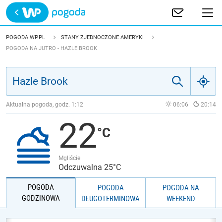
Trwa ładowanie
POLSKA
POGODA WP.PL
STANY ZJEDNOCZONE AMERYKI
POGODA NA JUTRO - HAZLE BROOK
EUROPA
ŚWIAT
Aktualna pogoda, godz.
1:12
06:06
20:14
JAKOŚĆ POWIETRZA
22
Mgliście
Odczuwalna 25°C
POGODA
POGODA
POGODA NA
GODZINOWA
DŁUGOTERMINOWA
WEEKEND