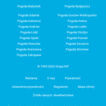
Pogoda Białystok
Pogoda Bydgoszcz
Pogoda Gdańsk
Pogoda Gorzów Wielkopolski
Pogoda Katowice
Pogoda Kielce
Pogoda Kraków
Pogoda Lublin
Pogoda Łódź
Pogoda Olsztyn
Pogoda Opole
Pogoda Poznań
Pogoda Rzeszów
Pogoda Szczecin
Pogoda Warszawa
Pogoda Wrocław
Pogoda Zakopane
© 1995-2026 Grupa WP
Reklama
O nas
Prywatność
Ustawienia prywatności
Regulamin
Mapa strony
Źródło danych: WeatherOnline