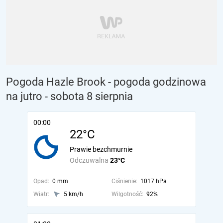
Pogoda Hazle Brook - pogoda godzinowa
na jutro
- sobota 8 sierpnia
00:00
22°C
Prawie bezchmurnie
Odczuwalna
23°C
Opad:
0 mm
Ciśnienie:
1017 hPa
Wiatr:
5 km/h
Wilgotność:
92%