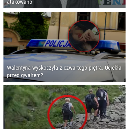
atakowano
Walentyna wyskoczyła z czwartego piętra. Uciekła
przed gwałtem?