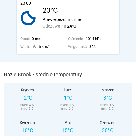
23:00
23°C
Prawie bezchmurnie
Odczuwalna
24°C
Opad:
0 mm
Ciśnienie:
1014 hPa
Wiatr:
6 km/h
Wilgotność:
85%
Hazle Brook - średnie temperatury
Styczeń
Luty
Marzec
-2°C
-1°C
3°C
maks. 2°C
maks. 3°C
maks. 8°C
min. -6°C
min. -6°C
min. -2°C
Kwiecień
Maj
Czerwiec
10°C
15°C
20°C