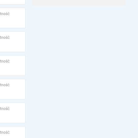
tność:
tność:
tność:
tność:
tność:
tność: