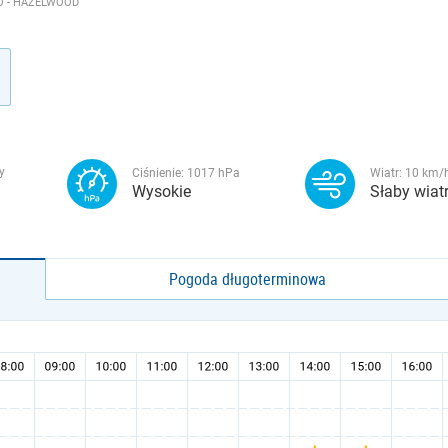
O - HAZELWOOD
y
Ciśnienie:
1017
hPa
Wiatr:
10
km/
Wysokie
Słaby wiat
Pogoda długoterminowa