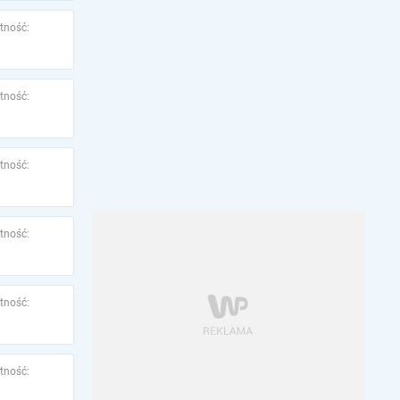
tność:
tność:
tność:
tność:
tność:
tność: