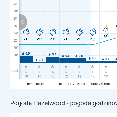
32°
30°
28°
26°
24°
22°
20°
18°
km/h
Temperatura
Temp. odczuwalna
Opady w mm:
Pogoda Hazelwood - pogoda godzinow