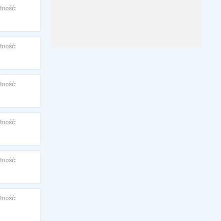
tność:
tność:
tność:
tność:
tność:
tność: