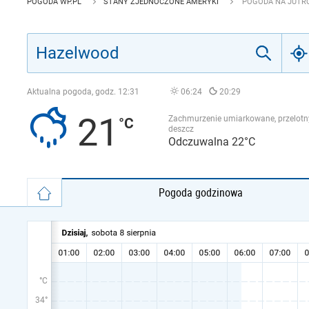
POGODA WP.PL
STANY ZJEDNOCZONE AMERYKI
POGODA NA JUTR
Aktualna pogoda, godz.
12:31
06:24
20:29
21
Zachmurzenie umiarkowane, przelotn
deszcz
Odczuwalna 22°C
Pogoda godzinowa
°C
34°