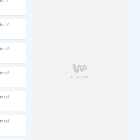
tność:
tność:
tność:
tność:
tność:
tność: