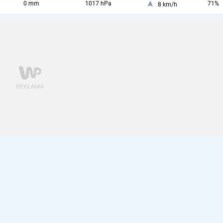
0 mm
1017 hPa
71%
8 km/h