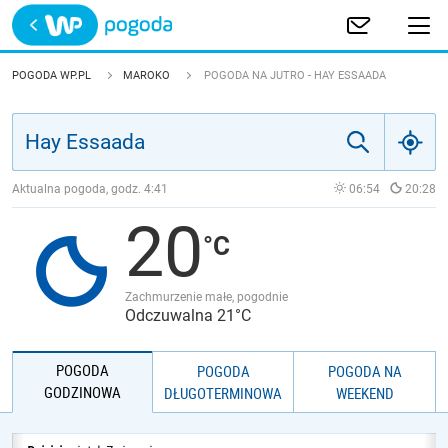
Trwa ładowanie
POLSKA
POGODA WP.PL
MAROKO
POGODA NA JUTRO - HAY ESSAADA
EUROPA
ŚWIAT
Aktualna pogoda, godz.
4:41
06:54
20:28
20
JAKOŚĆ POWIETRZA
Zachmurzenie małe, pogodnie
Odczuwalna 21°C
POGODA
POGODA
POGODA NA
GODZINOWA
DŁUGOTERMINOWA
WEEKEND