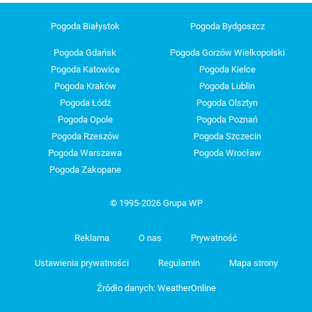
Pogoda Białystok
Pogoda Bydgoszcz
Pogoda Gdańsk
Pogoda Gorzów Wielkopolski
Pogoda Katowice
Pogoda Kielce
Pogoda Kraków
Pogoda Lublin
Pogoda Łódź
Pogoda Olsztyn
Pogoda Opole
Pogoda Poznań
Pogoda Rzeszów
Pogoda Szczecin
Pogoda Warszawa
Pogoda Wrocław
Pogoda Zakopane
© 1995-2026 Grupa WP
Reklama
O nas
Prywatność
Ustawienia prywatności
Regulamin
Mapa strony
Źródło danych: WeatherOnline