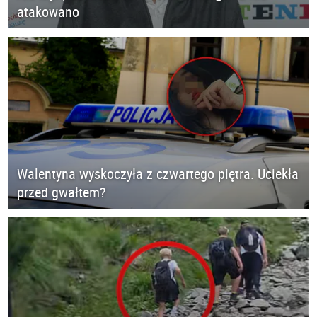
atakowano
Walentyna wyskoczyła z czwartego piętra. Uciekła
przed gwałtem?