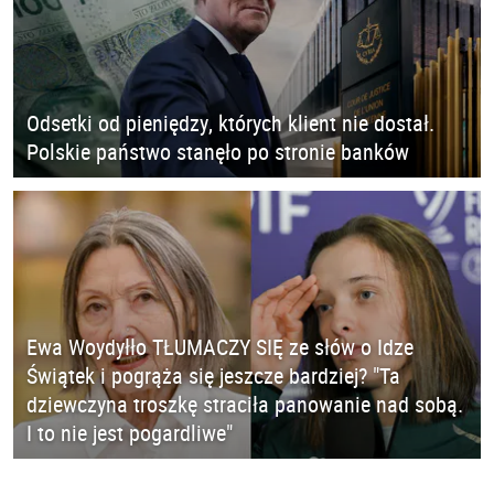
Odsetki od pieniędzy, których klient nie dostał.
Polskie państwo stanęło po stronie banków
Ewa Woydyłło TŁUMACZY SIĘ ze słów o Idze
Świątek i pogrąża się jeszcze bardziej? "Ta
dziewczyna troszkę straciła panowanie nad sobą.
I to nie jest pogardliwe"