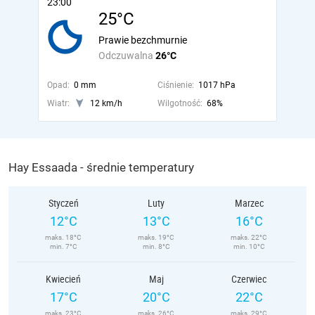
23:00
25°C
Prawie bezchmurnie
Odczuwalna
26°C
Opad:
0 mm
Ciśnienie:
1017 hPa
Wiatr:
12 km/h
Wilgotność:
68%
Hay Essaada - średnie temperatury
Styczeń
Luty
Marzec
12°C
13°C
16°C
maks. 18°C
maks. 19°C
maks. 22°C
min. 7°C
min. 8°C
min. 10°C
Kwiecień
Maj
Czerwiec
17°C
20°C
22°C
maks. 23°C
maks. 26°C
maks. 29°C