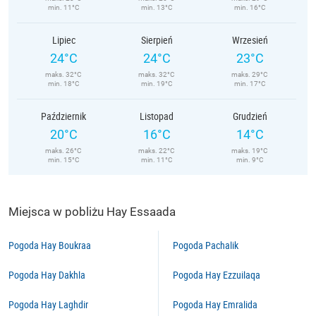
min. 11°C
min. 13°C
min. 16°C
Lipiec
Sierpień
Wrzesień
24°C
24°C
23°C
maks. 32°C
maks. 32°C
maks. 29°C
min. 18°C
min. 19°C
min. 17°C
Październik
Listopad
Grudzień
20°C
16°C
14°C
maks. 26°C
maks. 22°C
maks. 19°C
min. 15°C
min. 11°C
min. 9°C
Miejsca w pobliżu Hay Essaada
Pogoda Hay Boukraa
Pogoda Pachalik
Pogoda Hay Dakhla
Pogoda Hay Ezzuilaqa
Pogoda Hay Laghdir
Pogoda Hay Emralida