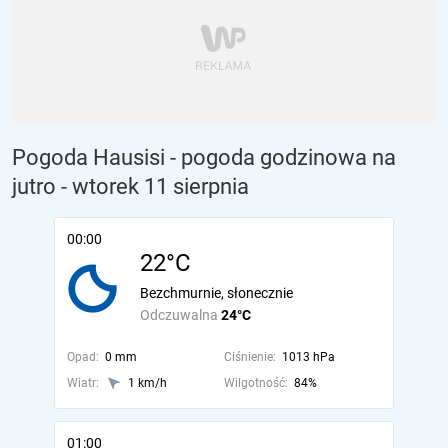
Pogoda Hausisi - pogoda godzinowa na
jutro
- wtorek 11 sierpnia
00:00
22°C
Bezchmurnie, słonecznie
Odczuwalna
24°C
Opad:
0 mm
Ciśnienie:
1013 hPa
Wiatr:
1 km/h
Wilgotność:
84%
01:00