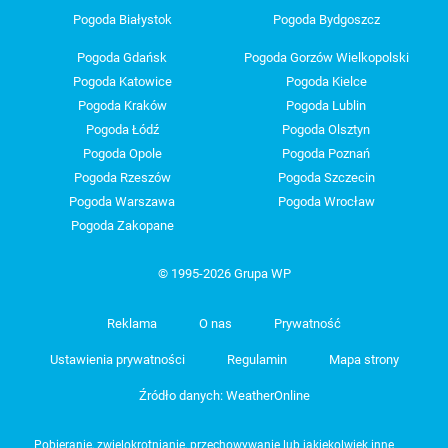
Pogoda Białystok
Pogoda Bydgoszcz
Pogoda Gdańsk
Pogoda Gorzów Wielkopolski
Pogoda Katowice
Pogoda Kielce
Pogoda Kraków
Pogoda Lublin
Pogoda Łódź
Pogoda Olsztyn
Pogoda Opole
Pogoda Poznań
Pogoda Rzeszów
Pogoda Szczecin
Pogoda Warszawa
Pogoda Wrocław
Pogoda Zakopane
© 1995-2026 Grupa WP
Reklama
O nas
Prywatność
Ustawienia prywatności
Regulamin
Mapa strony
Źródło danych: WeatherOnline
Pobieranie, zwielokrotnianie, przechowywanie lub jakiekolwiek inne