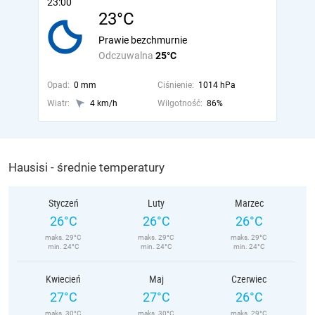
23:00
23°C
Prawie bezchmurnie
Odczuwalna
25°C
Opad:
0 mm
Ciśnienie:
1014 hPa
Wiatr:
4 km/h
Wilgotność:
86%
Hausisi - średnie temperatury
Styczeń
Luty
Marzec
26°C
26°C
26°C
maks. 29°C
maks. 29°C
maks. 29°C
min. 24°C
min. 24°C
min. 24°C
Kwiecień
Maj
Czerwiec
27°C
27°C
26°C
maks. 30°C
maks. 30°C
maks. 29°C