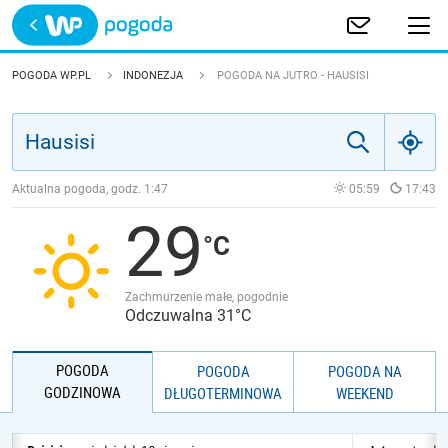
Trwa ładowanie
POLSKA
POGODA WP.PL
INDONEZJA
POGODA NA JUTRO - HAUSISI
EUROPA
ŚWIAT
Aktualna pogoda, godz.
1:47
05:59
17:43
29
JAKOŚĆ POWIETRZA
Zachmurzenie małe, pogodnie
Odczuwalna 31°C
POGODA
POGODA
POGODA NA
GODZINOWA
DŁUGOTERMINOWA
WEEKEND