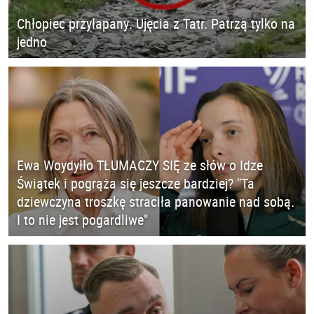
Chłopiec przyłapany. Ujęcia z Tatr. Patrzą tylko na
jedno
Ewa Woydyłło TŁUMACZY SIĘ ze słów o Idze
Świątek i pogrąża się jeszcze bardziej? "Ta
dziewczyna troszkę straciła panowanie nad sobą.
I to nie jest pogardliwe"