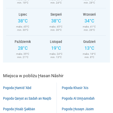
min. 18°C
min. 24°C
min. 28°C
Lipiec
Sierpień
Wrzesień
38°C
38°C
34°C
maks. 45°C
maks. 45°C
maks. 41°C
min. 30°C
min. 30°C
min. 26°C
Październik
Listopad
Grudzień
28°C
19°C
13°C
maks. 35°C
maks. 24°C
maks. 18°C
min. 21°C
min. 13°C
min. 8°C
Miejsca w pobliżu Ḩasan Nāshir
Pogoda Ḩamīd ‘Abd
Pogoda Khasīr ‘Aīs
Pogoda Qaryat as Sādah an Naqīb
Pogoda Al Umḩāmidah
Pogoda Ḩisāb Şakbān
Pogoda Ḩusayn Jāsim