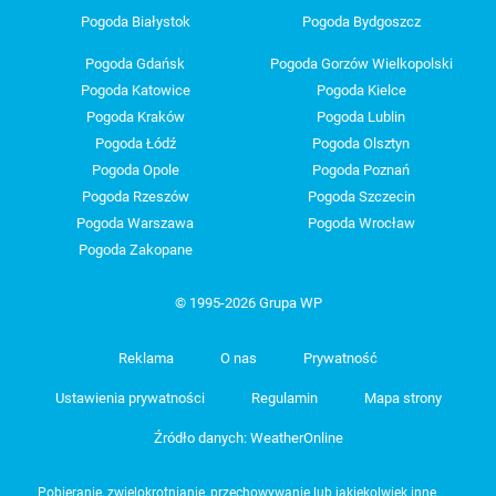
Pogoda Białystok
Pogoda Bydgoszcz
Pogoda Gdańsk
Pogoda Gorzów Wielkopolski
Pogoda Katowice
Pogoda Kielce
Pogoda Kraków
Pogoda Lublin
Pogoda Łódź
Pogoda Olsztyn
Pogoda Opole
Pogoda Poznań
Pogoda Rzeszów
Pogoda Szczecin
Pogoda Warszawa
Pogoda Wrocław
Pogoda Zakopane
© 1995-2026 Grupa WP
Reklama
O nas
Prywatność
Ustawienia prywatności
Regulamin
Mapa strony
Źródło danych: WeatherOnline
Pobieranie, zwielokrotnianie, przechowywanie lub jakiekolwiek inne