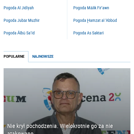
Pogoda Al Jidīyah
Pogoda Mālik Fir‘awn
Pogoda Jubār Muzhir
Pogoda Ḩamzat al ‘Abbūd
Pogoda Ālbū Sa‘īd
Pogoda As Saktarī
POPULARNE
NAJNOWSZE
Nie krył pochodzenia. Wielokrotnie go za nie
atakowano