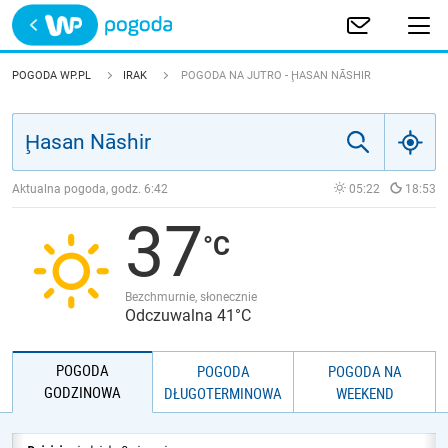
Trwa ładowanie
POLSKA
POGODA WP.PL
IRAK
POGODA NA JUTRO - ḨASAN NĀSHIR
EUROPA
ŚWIAT
Aktualna pogoda, godz.
6:42
05:22
18:53
37
JAKOŚĆ POWIETRZA
Bezchmurnie, słonecznie
Odczuwalna 41°C
POGODA
POGODA
POGODA NA
GODZINOWA
DŁUGOTERMINOWA
WEEKEND