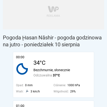
Pogoda Ḩasan Nāshir - pogoda godzinowa
na jutro
- poniedziałek 10 sierpnia
00:00
34°C
Bezchmurnie, słonecznie
Odczuwalna
37°C
Opad:
0 mm
Ciśnienie:
1000 hPa
Wiatr:
3 km/h
Wilgotność:
29%
01:00