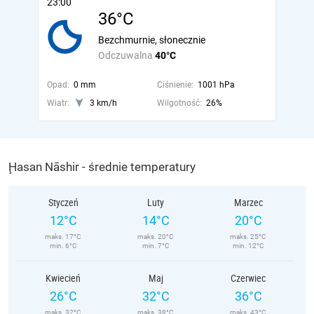
23:00
36°C
Bezchmurnie, słonecznie
Odczuwalna
40°C
Opad:
0 mm
Ciśnienie:
1001 hPa
Wiatr:
3 km/h
Wilgotność:
26%
Ḩasan Nāshir - średnie temperatury
Styczeń
Luty
Marzec
12°C
14°C
20°C
maks. 17°C
maks. 20°C
maks. 25°C
min. 6°C
min. 7°C
min. 12°C
Kwiecień
Maj
Czerwiec
26°C
32°C
36°C
maks. 32°C
maks. 38°C
maks. 43°C