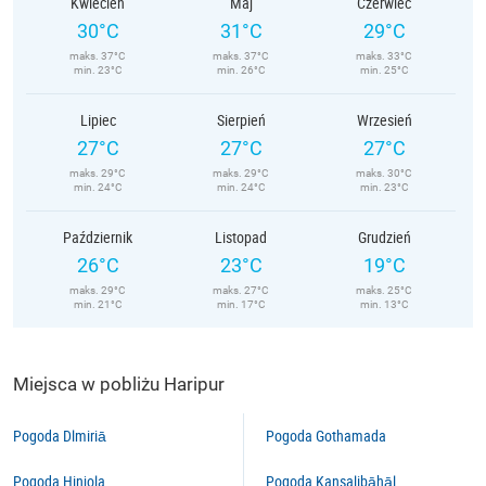
Kwiecień
Maj
Czerwiec
30°C
31°C
29°C
maks. 37°C
maks. 37°C
maks. 33°C
min. 23°C
min. 26°C
min. 25°C
Lipiec
Sierpień
Wrzesień
27°C
27°C
27°C
maks. 29°C
maks. 29°C
maks. 30°C
min. 24°C
min. 24°C
min. 23°C
Październik
Listopad
Grudzień
26°C
23°C
19°C
maks. 29°C
maks. 27°C
maks. 25°C
min. 21°C
min. 17°C
min. 13°C
Miejsca w pobliżu Haripur
Pogoda Dlmiriā
Pogoda Gothamada
Pogoda Hinjola
Pogoda Kansalibāhāl