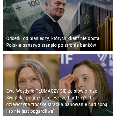
Odsetki od pieniędzy, których klient nie dostał.
Polskie państwo stanęło po stronie banków
Ewa Woydyłło TŁUMACZY SIĘ ze słów o Idze
Świątek i pogrąża się jeszcze bardziej? "Ta
dziewczyna troszkę straciła panowanie nad sobą.
I to nie jest pogardliwe"