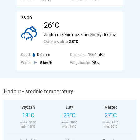
23:00
26°C
Zachmurzenie duże, przelotny deszcz
Odczuwalna
28°C
Opad:
0.6 mm
Ciśnienie:
1001 hPa
Wiatr:
5 km/h
Wilgotność:
95%
Haripur - średnie temperatury
Styczeń
Luty
Marzec
19°C
23°C
27°C
maks. 25°C
maks. 29°C
maks. 34°C
min. 13°C
min. 16°C
min. 20°C