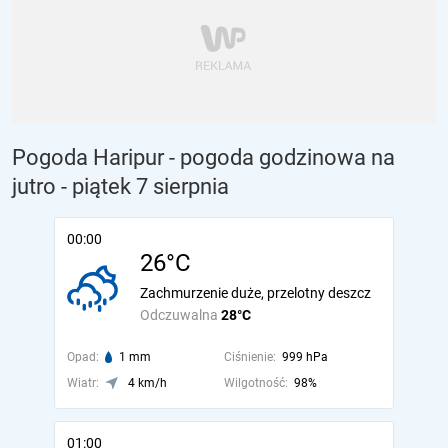
Pogoda Haripur - pogoda godzinowa na
jutro
- piątek 7 sierpnia
00:00
26°C
Zachmurzenie duże, przelotny deszcz
Odczuwalna
28°C
Opad:
1 mm
Ciśnienie:
999 hPa
Wiatr:
4 km/h
Wilgotność:
98%
01:00