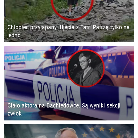
Chłopiec przyłapany. Ujęcia z Tatr. Patrzą tylko na
jedno
Ciało aktora na Bachledówce. Są wyniki sekcji
zwłok