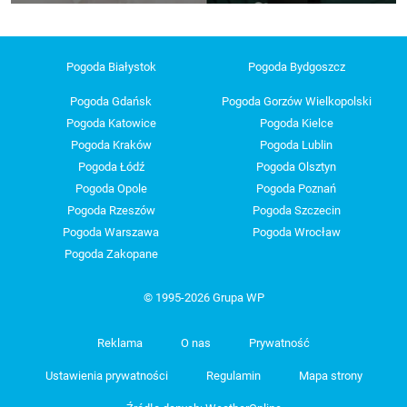
Pogoda Białystok
Pogoda Bydgoszcz
Pogoda Gdańsk
Pogoda Gorzów Wielkopolski
Pogoda Katowice
Pogoda Kielce
Pogoda Kraków
Pogoda Lublin
Pogoda Łódź
Pogoda Olsztyn
Pogoda Opole
Pogoda Poznań
Pogoda Rzeszów
Pogoda Szczecin
Pogoda Warszawa
Pogoda Wrocław
Pogoda Zakopane
© 1995-2026 Grupa WP
Reklama
O nas
Prywatność
Ustawienia prywatności
Regulamin
Mapa strony