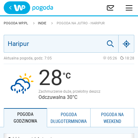
Trwa ładowanie
POLSKA
POGODA WP.PL
INDIE
POGODA NA JUTRO - HARIPUR
EUROPA
ŚWIAT
Aktualna pogoda, godz.
7:05
05:26
18:28
28
JAKOŚĆ POWIETRZA
Zachmurzenie duże, przelotny deszcz
Odczuwalna 30°C
POGODA
POGODA
POGODA NA
GODZINOWA
DŁUGOTERMINOWA
WEEKEND