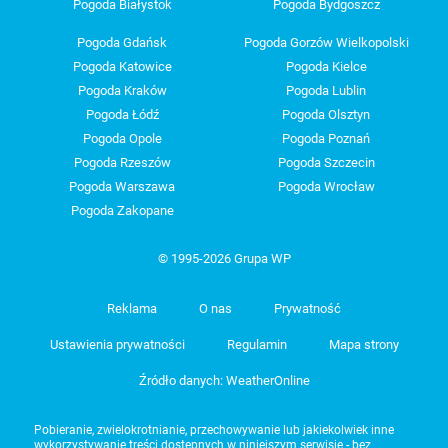
Pogoda Białystok
Pogoda Bydgoszcz
Pogoda Gdańsk
Pogoda Gorzów Wielkopolski
Pogoda Katowice
Pogoda Kielce
Pogoda Kraków
Pogoda Lublin
Pogoda Łódź
Pogoda Olsztyn
Pogoda Opole
Pogoda Poznań
Pogoda Rzeszów
Pogoda Szczecin
Pogoda Warszawa
Pogoda Wrocław
Pogoda Zakopane
© 1995-2026 Grupa WP
Reklama
O nas
Prywatność
Ustawienia prywatności
Regulamin
Mapa strony
Źródło danych: WeatherOnline
Pobieranie, zwielokrotnianie, przechowywanie lub jakiekolwiek inne
wykorzystywanie treści dostępnych w niniejszym serwisie - bez