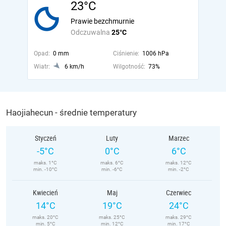
23°C
Prawie bezchmurnie
Odczuwalna
25°C
Opad:
0 mm
Ciśnienie:
1006 hPa
Wiatr:
6 km/h
Wilgotność:
73%
Haojiahecun - średnie temperatury
Styczeń
Luty
Marzec
-5°C
0°C
6°C
maks. 1°C
maks. 6°C
maks. 12°C
min. -10°C
min. -6°C
min. -2°C
Kwiecień
Maj
Czerwiec
14°C
19°C
24°C
maks. 20°C
maks. 25°C
maks. 29°C
min. 5°C
min. 12°C
min. 17°C