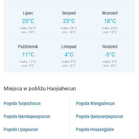
Lipiec
Sierpień
Wrzesień
25°C
23°C
18°C
maks. 30°C
maks. 28°C
maks. 23°C
min. 19°C
min. 18°C
min. 12°C
Październik
Listopad
Grudzień
11°C
4°C
-3°C
maks. 17°C
maks. 9°C
maks. 3°C
min. 5°C
min. -2°C
min. -8°C
Miejsca w pobliżu Haojiahecun
Pogoda Tuojiachacun
Pogoda Wangjiahecun
Pogoda Qiandaqiaogoucun
Pogoda Qianyuanjiagoucun
Pogoda Lijiagoucun
Pogoda Houyangjiahe