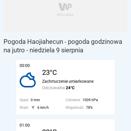
Pogoda Haojiahecun - pogoda godzinowa
na jutro
- niedziela 9 sierpnia
00:00
23°C
Zachmurzenie umiarkowane
Odczuwalna
24°C
Opad:
0 mm
Ciśnienie:
1009 hPa
Wiatr:
6 km/h
Wilgotność:
78%
01:00