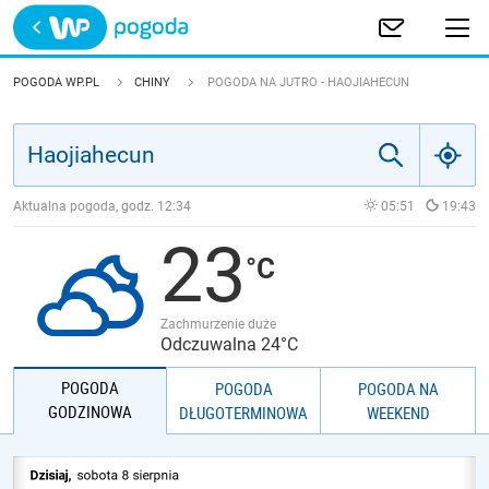
Trwa ładowanie
POLSKA
POGODA WP.PL
CHINY
POGODA NA JUTRO - HAOJIAHECUN
EUROPA
ŚWIAT
Aktualna pogoda, godz.
12:34
05:51
19:43
23
JAKOŚĆ POWIETRZA
Zachmurzenie duże
Odczuwalna 24°C
POGODA
POGODA
POGODA NA
GODZINOWA
DŁUGOTERMINOWA
WEEKEND