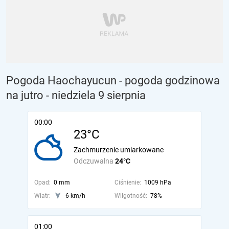
Pogoda Haochayucun - pogoda godzinowa
na jutro
- niedziela 9 sierpnia
00:00
23°C
Zachmurzenie umiarkowane
Odczuwalna
24°C
Opad:
0 mm
Ciśnienie:
1009 hPa
Wiatr:
6 km/h
Wilgotność:
78%
01:00