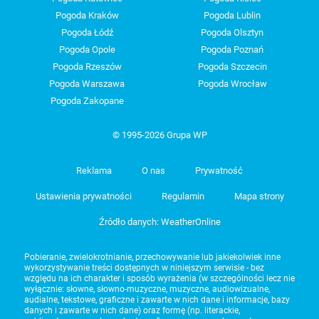
Pogoda Kraków
Pogoda Lublin
Pogoda Łódź
Pogoda Olsztyn
Pogoda Opole
Pogoda Poznań
Pogoda Rzeszów
Pogoda Szczecin
Pogoda Warszawa
Pogoda Wrocław
Pogoda Zakopane
© 1995-2026 Grupa WP
Reklama
O nas
Prywatność
Ustawienia prywatności
Regulamin
Mapa strony
Źródło danych: WeatherOnline
Pobieranie, zwielokrotnianie, przechowywanie lub jakiekolwiek inne
wykorzystywanie treści dostępnych w niniejszym serwisie - bez
względu na ich charakter i sposób wyrażenia (w szczególności lecz nie
wyłącznie: słowne, słowno-muzyczne, muzyczne, audiowizualne,
audialne, tekstowe, graficzne i zawarte w nich dane i informacje, bazy
danych i zawarte w nich dane) oraz formę (np. literackie,