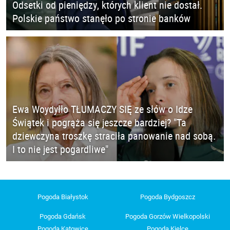
Odsetki od pieniędzy, których klient nie dostał.
Polskie państwo stanęło po stronie banków
Ewa Woydyłło TŁUMACZY SIĘ ze słów o Idze
Świątek i pogrąża się jeszcze bardziej? "Ta
dziewczyna troszkę straciła panowanie nad sobą.
I to nie jest pogardliwe"
Pogoda Białystok
Pogoda Bydgoszcz
Pogoda Gdańsk
Pogoda Gorzów Wielkopolski
Pogoda Katowice
Pogoda Kielce