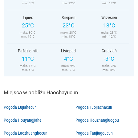
min. 5°C
min. 12°C
min. 17°C
Lipiec
Sierpień
Wrzesień
25°C
23°C
18°C
maks. 30°C
maks. 28°C
maks. 23°C
min. 19°C
min. 18°C
min. 12°C
Październik
Listopad
Grudzień
11°C
4°C
-3°C
maks. 17°C
maks. 9°C
maks. 3°C
min. 5°C
min. -2°C
min. -8°C
Miejsca w pobliżu Haochayucun
Pogoda Lüjiahecun
Pogoda Tuojiachacun
Pogoda Houyangjiahe
Pogoda Houzhangluogou
Pogoda Laozhuanghecun
Pogoda Fanjiagoucun