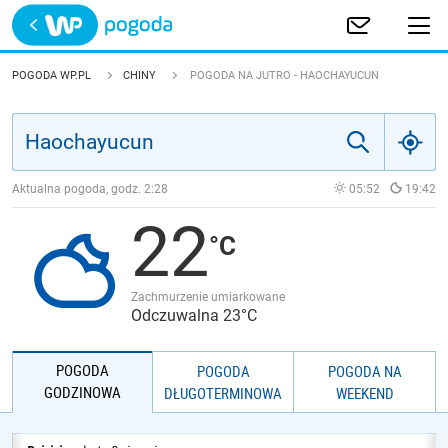
Trwa ładowanie
POLSKA
POGODA WP.PL
CHINY
POGODA NA JUTRO - HAOCHAYUCUN
EUROPA
ŚWIAT
Aktualna pogoda, godz.
2:28
05:52
19:42
22
JAKOŚĆ POWIETRZA
Zachmurzenie umiarkowane
Odczuwalna 23°C
POGODA
POGODA
POGODA NA
GODZINOWA
DŁUGOTERMINOWA
WEEKEND