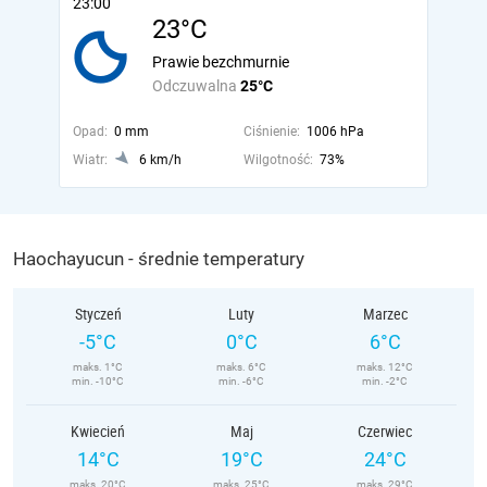
23:00
23°C
Prawie bezchmurnie
Odczuwalna
25°C
Opad:
0 mm
Ciśnienie:
1006 hPa
Wiatr:
6 km/h
Wilgotność:
73%
Haochayucun - średnie temperatury
Styczeń
Luty
Marzec
-5°C
0°C
6°C
maks. 1°C
maks. 6°C
maks. 12°C
min. -10°C
min. -6°C
min. -2°C
Kwiecień
Maj
Czerwiec
14°C
19°C
24°C
maks. 20°C
maks. 25°C
maks. 29°C