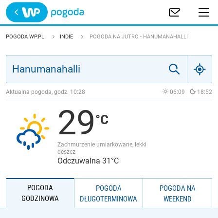
Trwa ładowanie
POLSKA
POGODA WP.PL
INDIE
POGODA NA JUTRO - HANUMANAHALLI
EUROPA
ŚWIAT
Aktualna pogoda, godz.
10:28
06:09
18:52
29
JAKOŚĆ POWIETRZA
Zachmurzenie umiarkowane, lekki
deszcz
Odczuwalna 31°C
POGODA
POGODA
POGODA NA
GODZINOWA
DŁUGOTERMINOWA
WEEKEND