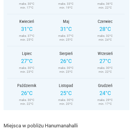
maks. 30°C
maks. 33°C
maks. 36°C
min. 17°C
min. 19°C
min. 22°C
Kwiecień
Maj
Czerwiec
31°C
31°C
28°C
maks. 37°C
maks. 37°C
maks. 32°C
min. 25°C
min. 25°C
min. 24°C
Lipiec
Sierpień
Wrzesień
27°C
26°C
27°C
maks. 30°C
maks. 30°C
maks. 30°C
min. 23°C
min. 23°C
min. 22°C
Październik
Listopad
Grudzień
26°C
25°C
24°C
maks. 30°C
maks. 30°C
maks. 29°C
min. 22°C
min. 20°C
min. 17°C
Miejsca w pobliżu Hanumanahalli