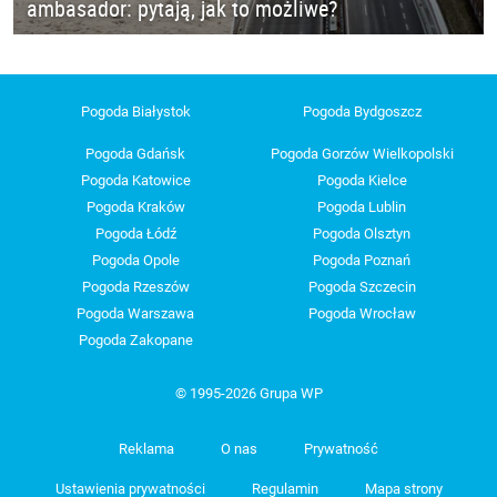
ambasador: pytają, jak to możliwe?
Pogoda Białystok
Pogoda Bydgoszcz
Pogoda Gdańsk
Pogoda Gorzów Wielkopolski
Pogoda Katowice
Pogoda Kielce
Pogoda Kraków
Pogoda Lublin
Pogoda Łódź
Pogoda Olsztyn
Pogoda Opole
Pogoda Poznań
Pogoda Rzeszów
Pogoda Szczecin
Pogoda Warszawa
Pogoda Wrocław
Pogoda Zakopane
© 1995-2026 Grupa WP
Reklama
O nas
Prywatność
Ustawienia prywatności
Regulamin
Mapa strony