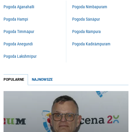
Pogoda Ajjanahalli
Pogoda Nimbapuram
Pogoda Hampi
Pogoda Sānāpur
Pogoda Timmāpur
Pogoda Rāmpura
Pogoda Anegundi
Pogoda Kadirāmpuram
Pogoda Lakshmīpur
POPULARNE
NAJNOWSZE