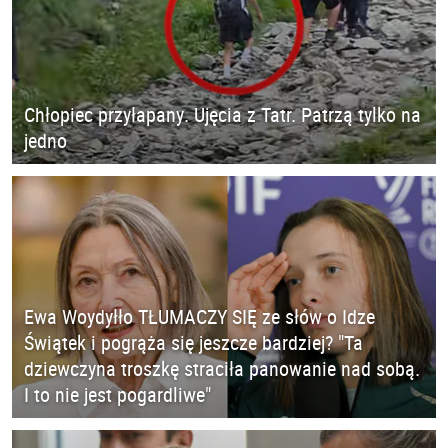
Chłopiec przyłapany. Ujęcia z Tatr. Patrzą tylko na
jedno
Ewa Woydyłło TŁUMACZY SIĘ ze słów o Idze
Świątek i pogrąża się jeszcze bardziej? "Ta
dziewczyna troszkę straciła panowanie nad sobą.
I to nie jest pogardliwe"