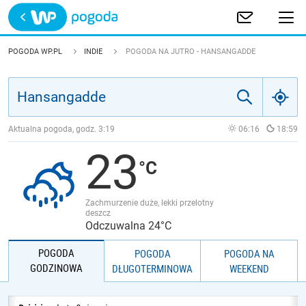
Trwa ładowanie
POLSKA
POGODA WP.PL
INDIE
POGODA NA JUTRO - HANSANGADDE
EUROPA
ŚWIAT
Aktualna pogoda, godz.
3:19
06:16
18:59
23
JAKOŚĆ POWIETRZA
Zachmurzenie duże, lekki przelotny
deszcz
Odczuwalna 24°C
POGODA
POGODA
POGODA NA
GODZINOWA
DŁUGOTERMINOWA
WEEKEND