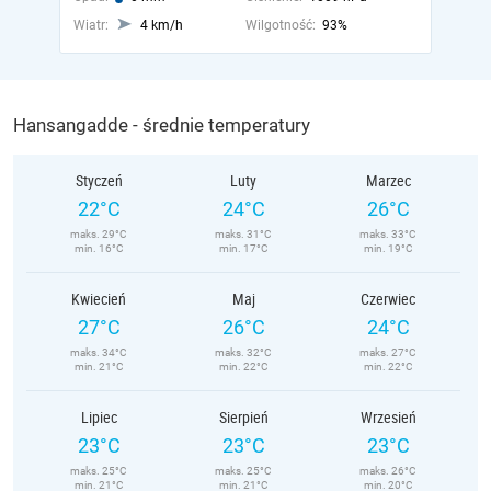
Wiatr:
4 km/h
Wilgotność:
93%
Hansangadde - średnie temperatury
Styczeń
Luty
Marzec
22°C
24°C
26°C
maks. 29°C
maks. 31°C
maks. 33°C
min. 16°C
min. 17°C
min. 19°C
Kwiecień
Maj
Czerwiec
27°C
26°C
24°C
maks. 34°C
maks. 32°C
maks. 27°C
min. 21°C
min. 22°C
min. 22°C
Lipiec
Sierpień
Wrzesień
23°C
23°C
23°C
maks. 25°C
maks. 25°C
maks. 26°C
min. 21°C
min. 21°C
min. 20°C