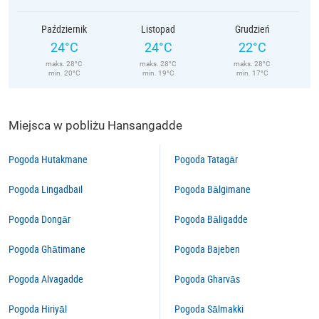
Październik
Listopad
Grudzień
24°C
24°C
22°C
maks. 28°C
maks. 28°C
maks. 28°C
min. 20°C
min. 19°C
min. 17°C
Miejsca w pobliżu Hansangadde
Pogoda Hutakmane
Pogoda Tatagār
Pogoda Lingadbail
Pogoda Bālgimane
Pogoda Dongār
Pogoda Bāligadde
Pogoda Ghātimane
Pogoda Bajeben
Pogoda Alvagadde
Pogoda Gharvās
Pogoda Hiriyāl
Pogoda Sālmakki