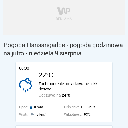
Pogoda Hansangadde - pogoda godzinowa
na jutro
- niedziela 9 sierpnia
00:00
22°C
Zachmurzenie umiarkowane, lekki
deszcz
Odczuwalna
24°C
Opad:
0 mm
Ciśnienie:
1008 hPa
Wiatr:
5 km/h
Wilgotność:
93%