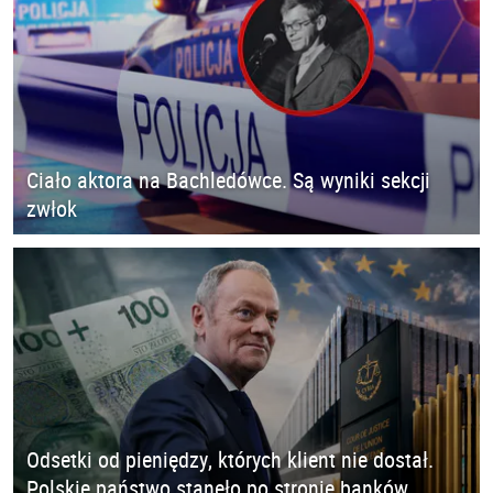
Ciało aktora na Bachledówce. Są wyniki sekcji
zwłok
Odsetki od pieniędzy, których klient nie dostał.
Polskie państwo stanęło po stronie banków