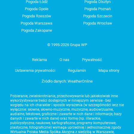
Pogoda Łódź
Pogoda Olsztyn
Pogoda Opole
Pogoda Poznań
Pogoda Rzeszów
Pogoda Szczecin
Pogoda Warszawa
Pogoda Wrocław
Pogoda Zakopane
© 1995-2026 Grupa WP
Reklama
O nas
Prywatność
Ustawienia prywatności
Regulamin
Mapa strony
Źródło danych: WeatherOnline
Pobieranie, zwielokrotnianie, przechowywanie lub jakiekolwiek inne
wykorzystywanie treści dostępnych w niniejszym serwisie - bez
względu na ich charakter i sposób wyrażenia (w szczególności lecz nie
wyłącznie: słowne, słowno-muzyczne, muzyczne, audiowizualne,
audialne, tekstowe, graficzne i zawarte w nich dane i informacje, bazy
danych i zawarte w nich dane) oraz formę (np. literackie,
publicystyczne, naukowe, kartograficzne, programy komputerowe,
plastyczne, fotograficzne) wymaga uprzedniej i jednoznacznej zgody
Wirtualna Polska Media Spółka Akcyjna z siedzibą w Warszawie,