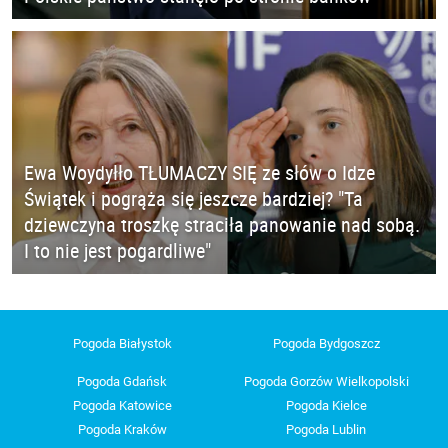
Ewa Woydyłło TŁUMACZY SIĘ ze słów o Idze
Świątek i pogrąża się jeszcze bardziej? "Ta
dziewczyna troszkę straciła panowanie nad sobą.
I to nie jest pogardliwe"
Pogoda Białystok
Pogoda Bydgoszcz
Pogoda Gdańsk
Pogoda Gorzów Wielkopolski
Pogoda Katowice
Pogoda Kielce
Pogoda Kraków
Pogoda Lublin