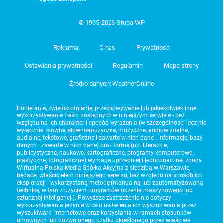
© 1995-2026 Grupa WP
Reklama
O nas
Prywatność
Ustawienia prywatności
Regulamin
Mapa strony
Źródło danych: WeatherOnline
Pobieranie, zwielokrotnianie, przechowywanie lub jakiekolwiek inne
wykorzystywanie treści dostępnych w niniejszym serwisie - bez
względu na ich charakter i sposób wyrażenia (w szczególności lecz nie
wyłącznie: słowne, słowno-muzyczne, muzyczne, audiowizualne,
audialne, tekstowe, graficzne i zawarte w nich dane i informacje, bazy
danych i zawarte w nich dane) oraz formę (np. literackie,
publicystyczne, naukowe, kartograficzne, programy komputerowe,
plastyczne, fotograficzne) wymaga uprzedniej i jednoznacznej zgody
Wirtualna Polska Media Spółka Akcyjna z siedzibą w Warszawie,
będącej właścicielem niniejszego serwisu, bez względu na sposób ich
eksploracji i wykorzystaną metodę (manualną lub zautomatyzowaną
technikę, w tym z użyciem programów uczenia maszynowego lub
sztucznej inteligencji). Powyższe zastrzeżenie nie dotyczy
wykorzystywania jedynie w celu ułatwienia ich wyszukiwania przez
wyszukiwarki internetowe oraz korzystania w ramach stosunków
umownych lub dozwolonego użytku określonego przez właściwe