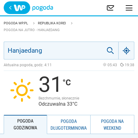
Trwa ładowanie
POLSKA
POGODA WP.PL
REPUBLIKA KOREI
POGODA NA JUTRO - HANJAEDANG
EUROPA
ŚWIAT
Aktualna pogoda, godz.
4:11
05:43
19:38
JAKOŚĆ POWIETRZA
31
Bezchmurnie, słonecznie
Odczuwalna 33°C
POGODA
POGODA
POGODA NA
GODZINOWA
DŁUGOTERMINOWA
WEEKEND