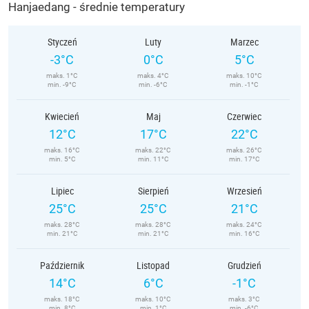
Hanjaedang - średnie temperatury
Styczeń
Luty
Marzec
-3°C
0°C
5°C
maks. 1°C
maks. 4°C
maks. 10°C
min. -9°C
min. -6°C
min. -1°C
Kwiecień
Maj
Czerwiec
12°C
17°C
22°C
maks. 16°C
maks. 22°C
maks. 26°C
min. 5°C
min. 11°C
min. 17°C
Lipiec
Sierpień
Wrzesień
25°C
25°C
21°C
maks. 28°C
maks. 28°C
maks. 24°C
min. 21°C
min. 21°C
min. 16°C
Październik
Listopad
Grudzień
14°C
6°C
-1°C
maks. 18°C
maks. 10°C
maks. 3°C
min. 8°C
min. 1°C
min. -6°C