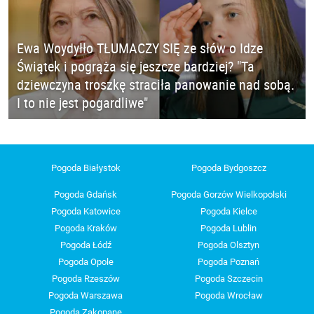
Ewa Woydyłło TŁUMACZY SIĘ ze słów o Idze
Świątek i pogrąża się jeszcze bardziej? "Ta
dziewczyna troszkę straciła panowanie nad sobą.
I to nie jest pogardliwe"
Pogoda Białystok
Pogoda Bydgoszcz
Pogoda Gdańsk
Pogoda Gorzów Wielkopolski
Pogoda Katowice
Pogoda Kielce
Pogoda Kraków
Pogoda Lublin
Pogoda Łódź
Pogoda Olsztyn
Pogoda Opole
Pogoda Poznań
Pogoda Rzeszów
Pogoda Szczecin
Pogoda Warszawa
Pogoda Wrocław
Pogoda Zakopane